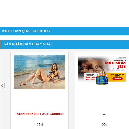
BÌNH LUẬN QUA FACEBOOK
SẢN PHẨM BÁN CHẠY NHẤT
next
True Form Keto + ACV Gummies
...
46đ
40đ