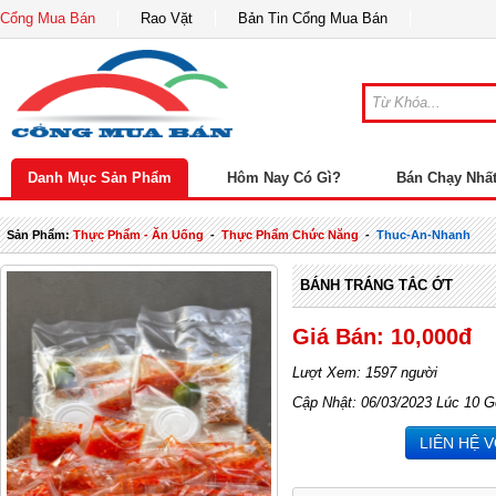
Cổng Mua Bán
Rao Vặt
Bản Tin Cổng Mua Bán
Danh Mục Sản Phẩm
Hôm Nay Có Gì?
Bán Chạy Nhấ
Sản Phẩm:
Thực Phẩm - Ăn Uống
-
Thực Phẩm Chức Năng
-
Thuc-An-Nhanh
BÁNH TRÁNG TẮC ỚT
Giá Bán: 10,000đ
Lượt Xem: 1597 người
Cập Nhật: 06/03/2023 Lúc 10 G
LIÊN HỆ 