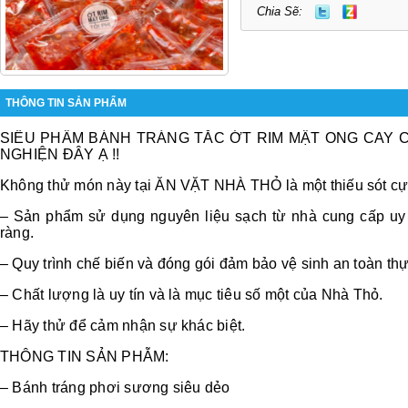
Chia Sẽ:
THÔNG TIN SẢN PHẨM
SIÊU PHẨM BÁNH TRÁNG TẮC ỚT RIM MẬT ONG CAY 
NGHIỆN ĐÂY Ạ !!
Không thử món này tại ĂN VẶT NHÀ THỎ là một thiếu sót cực
– Sản phẩm sử dụng nguyên liệu sạch từ nhà cung cấp uy 
ràng.
– Quy trình chế biến và đóng gói đảm bảo vệ sinh an toàn th
– Chất lượng là uy tín và là mục tiêu số một của Nhà Thỏ.
– Hãy thử để cảm nhận sự khác biệt.
THÔNG TIN SẢN PHẪM:
– Bánh tráng phơi sương siêu dẻo