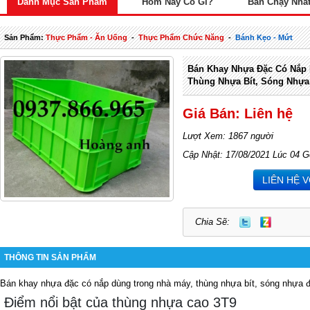
Danh Mục Sản Phẩm
Hôm Nay Có Gì?
Bán Chạy Nhấ
Sản Phẩm:
Thực Phẩm - Ăn Uống
-
Thực Phẩm Chức Năng
-
Bánh Kẹo - Mứt
Bán Khay Nhựa Đặc Có Nắp 
Thùng Nhựa Bít, Sóng Nhựa
Giá Bán: Liên hệ
Lượt Xem: 1867 người
Cập Nhật: 17/08/2021 Lúc 04 G
LIÊN HỆ 
Chia Sẽ:
THÔNG TIN SẢN PHẨM
Bán khay nhựa đặc có nắp dùng trong nhà máy, thùng nhựa bít, sóng nhựa 
Điểm nổi bật của thùng nhựa cao 3T9