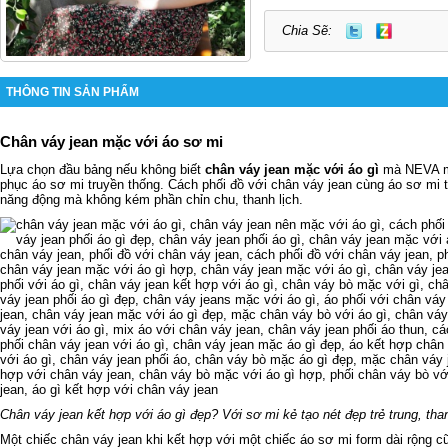
Chia Sẽ:
THÔNG TIN SẢN PHẨM
Chân váy jean mặc với áo sơ mi
Lựa chọn đầu bảng nếu không biết
chân váy jean mặc với áo gì
mà NEVA má
phục áo sơ mi truyền thống. Cách phối đồ với chân váy jean cùng áo sơ mi t
năng động mà không kém phần chỉn chu, thanh lịch.
Chân váy jean kết hợp với áo gì đẹp? Với sơ mi kẻ tạo nét đẹp trẻ trung, tha
Một chiếc chân váy jean khi kết hợp với một chiếc áo sơ mi form dài rộng 