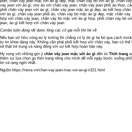
Combo luôn đúng rất được lòng các cô gái mỗi khi hè về
Nếu bạn sở hữu vòng eo lý tưởng thì chẳng có lý do gì lại bỏ qua cách mix
tự tin khoe dáng này. Không cần phải phối kết hợp với chân váy, bạn có thể 
sẽ thật trẻ trung và năng động với sự kết hợp hoàn hảo này.
Hy vọng với những gợi ý
chân váy jean mặc với áo gì
đến từ
Thời trang 
thêm sự lựa chọn gu thời trang riêng cho mình để mỗi ngày bước xuống phố 
tin và rạng ngời nhất.
Nguồn:
https://neva.vn/chan-vay-jean-mac-voi-ao-gi-n321.html