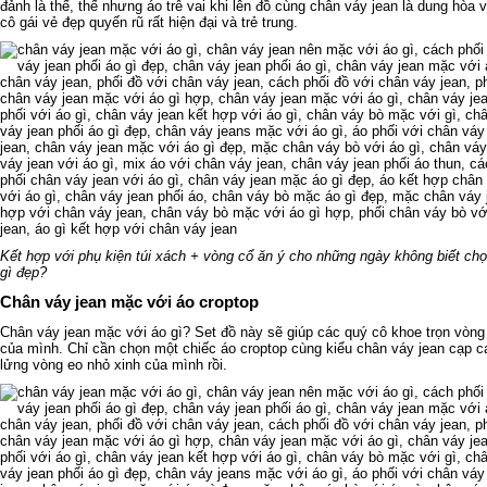
đảnh là thế, thế nhưng áo trễ vai khi lên đồ cùng chân váy jean là dung hòa
cô gái vẻ đẹp quyến rũ rất hiện đại và trẻ trung.
Kết hợp với phụ kiện túi xách + vòng cổ ăn ý cho những ngày không biết chọ
gì đẹp?
Chân váy jean mặc với áo croptop
Chân váy jean mặc với áo gì? Set đồ này sẽ giúp các quý cô khoe trọn vòng
của mình. Chỉ cần chọn một chiếc áo croptop cùng kiểu chân váy jean cạp ca
lửng vòng eo nhỏ xinh của mình rồi.