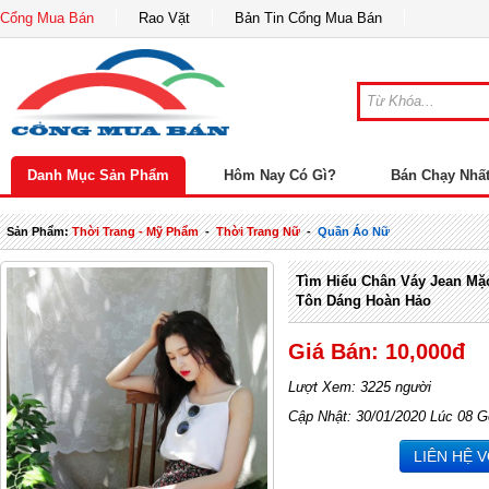
Cổng Mua Bán
Rao Vặt
Bản Tin Cổng Mua Bán
Danh Mục Sản Phẩm
Hôm Nay Có Gì?
Bán Chạy Nhấ
Sản Phẩm:
Thời Trang - Mỹ Phẩm
-
Thời Trang Nữ
-
Quần Áo Nữ
Tìm Hiểu Chân Váy Jean Mặ
Tôn Dáng Hoàn Hảo
Giá Bán: 10,000đ
Lượt Xem: 3225 người
Cập Nhật: 30/01/2020 Lúc 08 G
LIÊN HỆ 