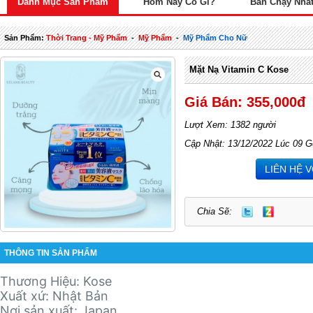
Danh Mục Sản Phẩm
Hôm Nay Có Gì?
Bán Chạy Nhấ
Sản Phẩm:
Thời Trang - Mỹ Phẩm
-
Mỹ Phẩm
-
Mỹ Phẩm Cho Nữ
Mặt Nạ Vitamin C Kose
Giá Bán: 355,000đ
Lượt Xem: 1382 người
Cập Nhật: 13/12/2022 Lúc 09 G
LIÊN HỆ 
Chia Sẽ:
THÔNG TIN SẢN PHẨM
Thương Hiệu: Kose
Xuất xứ: Nhật Bản
Nơi sản xuất: Japan