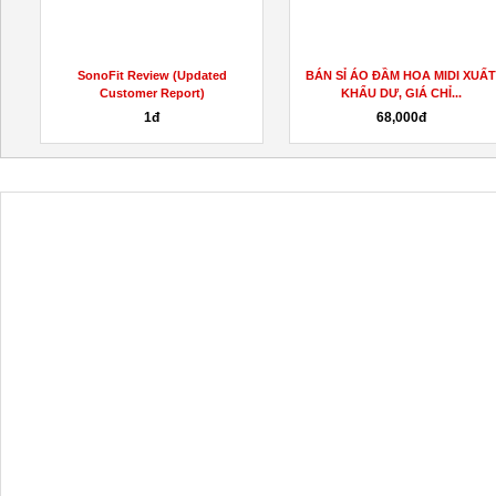
SonoFit Review (Updated
BÁN SỈ ÁO ĐẦM HOA MIDI XUẤ
Customer Report)
KHẨU DƯ, GIÁ CHỈ...
1đ
68,000đ