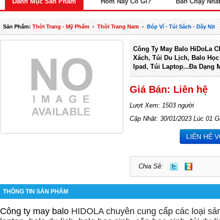
Danh Mục Sản Phẩm
Hôm Nay Có Gì?
Bán Chạy Nhấ
Sản Phẩm:
Thời Trang - Mỹ Phẩm
-
Thời Trang Nam
-
Bóp Ví - Túi Sách - Dây Nịt
Công Ty May Balo HiDoLa C
Xách, Túi Du Lịch, Balo Học
Ipad, Túi Laptop...đa Dạng 
Giá Bán: Liên hệ
Lượt Xem: 1503 người
Cập Nhật: 30/01/2023 Lúc 01 G
LIÊN HỆ 
Chia Sẽ:
THÔNG TIN SẢN PHẨM
Công ty may balo
HIDOLA chuyên cung cấp các loại sả