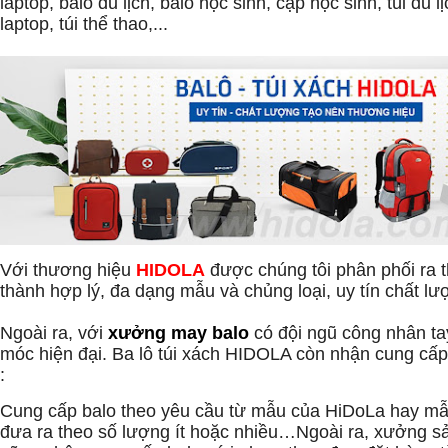
laptop, balo du lịch, balo học sinh, cặp học sinh, túi du lị
laptop, túi thể thao,...
Với thương hiệu
HIDOLA
được chúng tôi phân phối ra t
thành hợp lý, đa dạng mẫu và chủng loại, uy tín chất lư
Ngoài ra, với
xưởng may balo
có đội ngũ công nhân t
móc hiện đại. Ba lô túi xách HIDOLA còn nhận cung cấp
:
Cung cấp balo theo yêu cầu từ mẫu của HiDoLa hay m
đưa ra theo số lượng ít hoặc nhiều…Ngoài ra, xưởng s