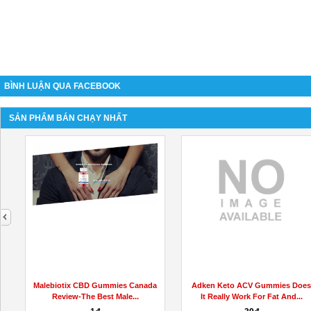
BÌNH LUẬN QUA FACEBOOK
SẢN PHẨM BÁN CHẠY NHẤT
next
Malebiotix CBD Gummies Canada
Adken Keto ACV Gummies Doe
Review-The Best Male...
It Really Work For Fat And...