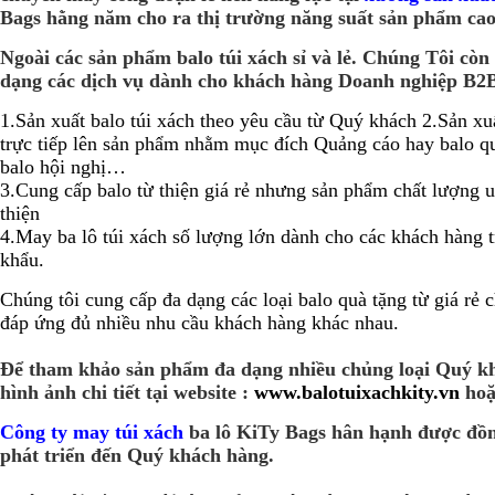
Bags hằng năm cho ra thị trường năng suất sản phẩm cao 
Ngoài các sản phẩm balo túi xách sỉ và lẻ. Chúng Tôi cò
dạng các dịch vụ dành cho khách hàng Doanh nghiệp B2
1.Sản xuất balo túi xách theo yêu cầu từ Quý khách
2.Sản xuấ
trực tiếp lên sản phẩm nhằm mục đích Quảng cáo hay balo q
balo hội nghị…
3.Cung cấp balo từ thiện giá rẻ nhưng sản phẩm chất lượng u
thiện
4.May ba lô túi xách số lượng lớn dành cho các khách hàng 
khẩu.
Chúng tôi cung cấp đa dạng các loại balo quà tặng từ giá rẻ
đáp ứng đủ nhiều nhu cầu khách hàng khác nhau.
Để tham khảo sản phẩm đa dạng nhiều chủng loại Quý k
hình ảnh chi tiết tại website :
www.balotuixachkity.vn
ho
Công ty may túi xách
ba lô KiTy Bags hân hạnh được đồ
phát triển đến Quý khách hàng.