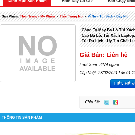
Danh Mục Sản Phẩm
Hôm Nay Có Gì?
Bán Chạy Nhấ
Sản Phẩm:
Thời Trang - Mỹ Phẩm
-
Thời Trang Nữ
-
Ví Nữ - Túi Sách - Dây Nịt
Công Ty May Ba Lô Túi Xác
Cấp Ba Lô, Túi Xách Laptop,
Túi Du Lịch...uy Tín Chất L
Giá Bán: Liên hệ
Lượt Xem: 2274 người
Cập Nhật: 23/02/2021 Lúc 01 G
LIÊN HỆ 
Chia Sẽ:
THÔNG TIN SẢN PHẨM