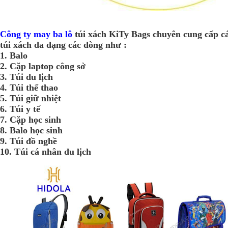
Công ty may ba lô
túi xách KiTy Bags chuyên cung cấp cá
túi xách đa dạng các dòng như :
1. Balo
2. Cặp laptop công sở
3. Túi du lịch
4. Túi thể thao
5. Túi giữ nhiệt
6. Túi y tế
7. Cặp học sinh
8. Balo học sinh
9. Túi đồ nghề
10. Túi cá nhân du lịch