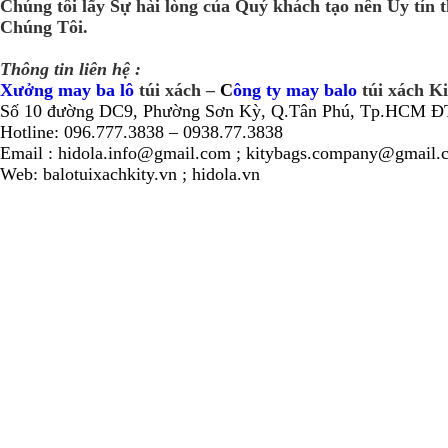
Chúng tôi lấy Sự hài lòng của Quý khách tạo nên Uy tín 
Chúng Tôi.
Thông tin liên hệ :
Xưởng may ba lô
túi xách –
C
ông ty may balo
túi xách K
Số 10 đường DC9, Phường Sơn Kỳ, Q.Tân Phú, Tp.HCM
ĐT
Hotline: 096.777.3838 – 0938.77.3838
Email : hidola.info@gmail.com ; kitybags.company@gmail.
Web: balotuixachkity.vn ; hidola.vn