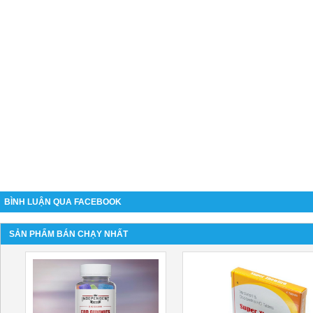
BÌNH LUẬN QUA FACEBOOK
SẢN PHẨM BÁN CHẠY NHẤT