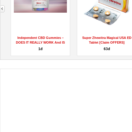
next
dnaketogummiesscam/
Independent CBD Gummies –
Super Zhewitra Magical USA ED
DOES IT REALLY WORK And IS
Tablet [Claim OFFERS]
IT...
1đ
63đ