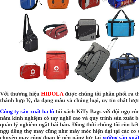
Với thương hiệu
HIDOLA
được chúng tôi phân phối ra th
thành hợp lý, đa dạng mẫu và chủng loại, uy tín chất lượ
Công ty sản xuất ba lô
túi xách KiTy Bags với đội ngụ c
năm kinh nghiệm có tay nghề cao và quy trình sản xuất b
quản lý nghiêm ngặt bài bản. Đồng thời chúng tôi còn kết
ngụ đông thợ may cũng như máy móc hiện đại tại các cơ s
chuyên may công đoạn lẻ nên năng lực tại
xưởng sản xuất