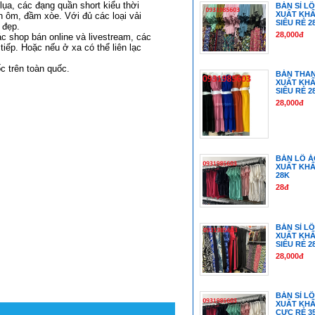
 lụa, các đạng quần short kiểu thời
BÁN SỈ L
XUẤT KHẨ
n ôm, đầm xòe. Với đủ các loại vải
SIÊU RẺ 2
t đẹp.
28,000đ
ác shop bán online và livestream, các
tiếp. Hoặc nếu ở xa có thể liên lạc
ốc trên toàn quốc.
BÁN THAN
XUẤT KHẨ
SIÊU RẺ 2
28,000đ
BÁN LÔ Á
XUẤT KHẨ
28K
28đ
BÁN SỈ L
XUẤT KHẨ
SIÊU RẺ 2
28,000đ
BÁN SỈ L
XUẤT KHẨ
CỰC RẺ 3