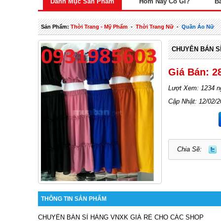
Danh Mục Sản Phẩm
Hôm Nay Có Gì?
B
Sản Phẩm:
Thời Trang - Mỹ Phẩm
-
Thời Trang Nữ
-
Quần Áo Nữ
CHUYÊN BÁN S
Giá Bán: 2
Lượt Xem: 1234 n
Cập Nhật: 12/02/
Chia Sẽ:
THÔNG TIN SẢN PHẨM
CHUYÊN BÁN SỈ HÀNG VNXK GIÁ RẺ CHO CÁC SHOP