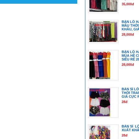
35,000đ
BÁN LÔ H
MẪU THỜI
KHẨU, GIÁ
28,000đ
BÁN LÔ H
MÙA HÈ C
SIÊU RẺ 2
28,000đ
BÁN SỈ L
THỜI TRA
GIÁ CỰC 
28đ
BÁN SỈ L
XUẤT KHẨ
28đ