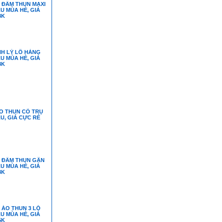
Ô ĐẦM THUN MAXI
U MÙA HÈ, GIÁ
8K
H LÝ LÔ HÀNG
U MÙA HÈ, GIÁ
8K
O THUN CỔ TRỤ
U, GIÁ CỰC RẺ
Ô ĐẦM THUN GÂN
U MÙA HÈ, GIÁ
8K
Ô ÁO THUN 3 LỖ
U MÙA HÈ, GIÁ
5K