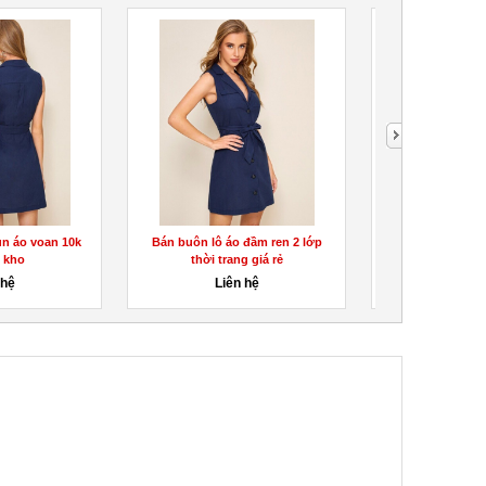
un áo voan 10k
Bán buôn lô áo đầm ren 2 lớp
Bán sỉ áo thun 
n kho
thời trang giá rẻ
xưởng chấ
 hệ
Liên hệ
Liên