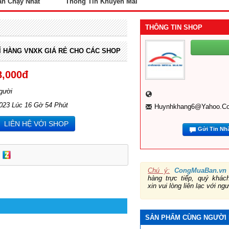
án Chạy Nhất
Thông Tin Khuyến Mãi
THÔNG TIN SHOP
Ỉ HÀNG VNXK GIÁ RẺ CHO CÁC SHOP
8,000đ
gười
2023 Lúc 16 Gờ 54 Phút
Huynhkhang6@yahoo.c
LIÊN HỆ VỚI SHOP
Gửi Tin Nh
Chú ý:
CongMuaBan.vn
hàng trực tiếp, quý khá
xin vui lòng liên lạc với ng
SẢN PHẨM CÙNG NGƯỜI