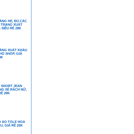
ÀNG HÈ, ĐỦ CÁC
 TRANG XUẤT
 SIÊU RẺ 28K
ÀNG XUẤT KHẨU
HO SHOP, GIÁ
8K
Ô SHORT JEAN
NG XÉ RÁCH NỮ,
RẺ 28K
Ô ÁO TOLE HOA
U, GIÁ RẺ 25K