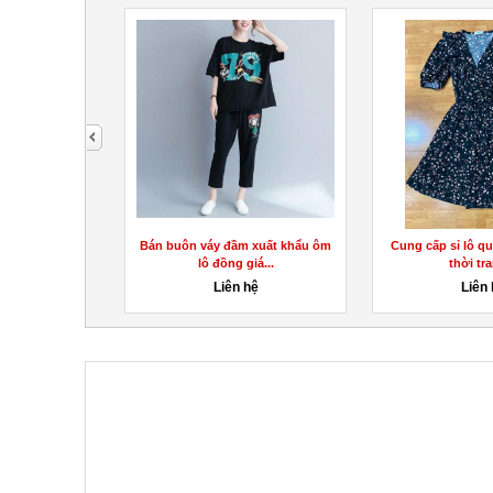
next
o cấp áo thun
Bán buôn váy đầm xuất khẩu ôm
Cung cấp sỉ lô q
t...
lô đồng giá...
thời tra
hệ
Liên hệ
Liên