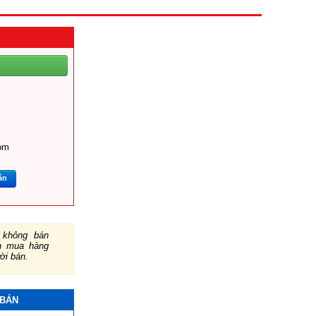
om
ắn
không bán
ch mua hàng
ười bán.
 BÁN