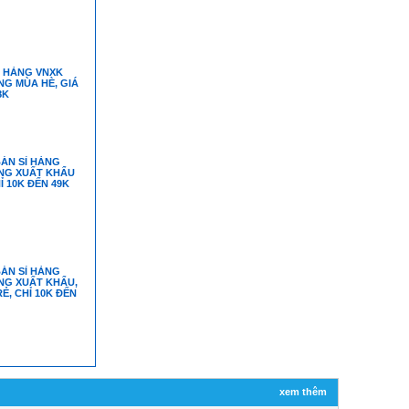
Ô HÀNG VNXK
NG MÙA HÈ, GIÁ
8K
ÁN SỈ HÀNG
NG XUẤT KHẨU
Ỉ 10K ĐẾN 49K
ÁN SỈ HÀNG
NG XUẤT KHẨU,
Ẻ, CHỈ 10K ĐẾN
xem thêm