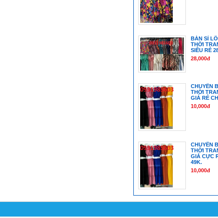
BÁN SỈ L
THỜI TRA
SIÊU RẺ 2
28,000đ
CHUYÊN B
THỜI TRA
GIÁ RẺ CH
10,000đ
CHUYÊN B
THỜI TRA
GIÁ CỰC R
49K.
10,000đ