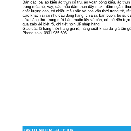
Bán các loại áo kiểu áo thun cổ trụ, áo voan bông kiểu, áo thun
trang mùa hè, váy, các mẫu đầm thun dây maxi, đầm ngắn, thu
chất lượng cao, có nhiều màu sắc và hoa văn thời trang trẻ, rấ
Các khách sỉ có nhu cầu đóng hàng, chia sỉ, bán buôn, bỏ sỉ, c
cửa hàng thời trang mới bán, muốn lấy về bán, có thể đến trực 
qua zalo để biết rõ, chi tiết hơn để nhập hàng.
Giao các lô hàng thời trang giá rẻ, hàng xuất khẩu dư giá tận g
Phone zalo: 0931 985 603
BÌNH LUẬN QUA FACEBOOK