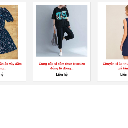
uần áo váy đầm
Cung cấp sỉ đầm thun freesize
Chuyên sỉ áo th
ng...
đóng lô đồng...
giá tậ
 hệ
Liên hệ
Liên