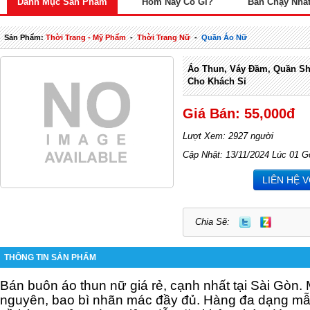
Danh Mục Sản Phẩm
Hôm Nay Có Gì?
Bán Chạy Nhấ
Sản Phẩm:
Thời Trang - Mỹ Phẩm
-
Thời Trang Nữ
-
Quần Áo Nữ
Áo Thun, Váy Đầm, Quần Sh
Cho Khách Sỉ
Giá Bán: 55,000đ
Lượt Xem: 2927 người
Cập Nhật: 13/11/2024 Lúc 01 G
LIÊN HỆ 
Chia Sẽ:
THÔNG TIN SẢN PHẨM
Bán buôn áo thun nữ giá rẻ, cạnh nhất tại Sài Gòn
nguyên, bao bì nhãn mác đầy đủ. Hàng đa dạng m