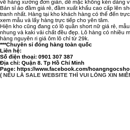
về hàng xưởng đơn giản, dễ mặc không kén dáng và
Bán sỉ áo đầm giá rẻ, đầm xuất khẩu cao cấp lên sh
tranh nhất. Hàng tại kho khách hàng có thể đến trực
xem mẫu và lấy hàng trực tiếp cho yên tâm.
Hiện kho cũng đang có lô quần short nữ giá rẻ, mẫu
nhung và kaki vải chất đều đẹp. Lô hàng có nhiều 
hàng nguyên ri giá ôm lô chỉ từ 29k.
***Chuyên sỉ đóng hàng toàn quốc
Liên hệ:
Số điện thoại: 0901 307 387
Địa chỉ: Quận 8. Tp Hồ Chí Minh
Page:
https://www.facebook.com/hoangngocsho
( NẾU LÀ SALE WEBSITE THÌ VUI LÒNG XIN MIỄ