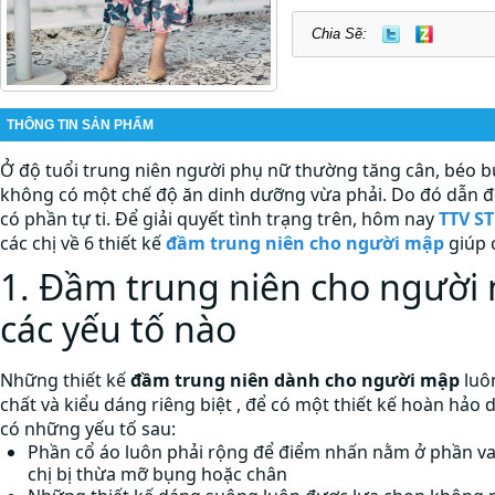
Chia Sẽ:
THÔNG TIN SẢN PHẨM
Ở độ tuổi trung niên người phụ nữ thường tăng cân, béo 
không có một chế độ ăn dinh dưỡng vừa phải. Do đó dẫn đế
có phần tự ti. Để giải quyết tình trạng trên, hôm nay
TTV S
các chị về 6 thiết kế
đầm trung niên cho người mập
giúp c
1. Đầm trung niên cho người
các yếu tố nào
Những thiết kế
đầm trung niên dành cho người mập
luô
chất và kiểu dáng riêng biệt , để có một thiết kế hoàn hảo 
có những yếu tố sau:
Phần cổ áo luôn phải rộng để điểm nhấn nằm ở phần va
chị bị thừa mỡ bụng hoặc chân