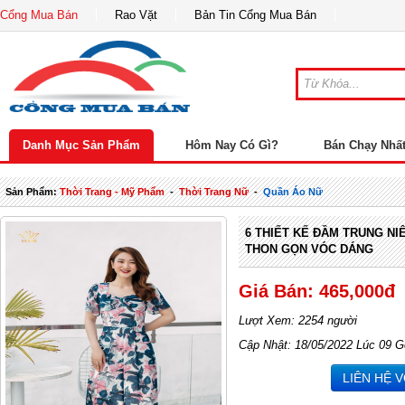
Cổng Mua Bán
Rao Vặt
Bản Tin Cổng Mua Bán
Danh Mục Sản Phẩm
Hôm Nay Có Gì?
Bán Chạy Nhấ
Sản Phẩm:
Thời Trang - Mỹ Phẩm
-
Thời Trang Nữ
-
Quần Áo Nữ
6 THIẾT KẾ ĐẦM TRUNG NI
THON GỌN VÓC DÁNG
Giá Bán: 465,000đ
Lượt Xem: 2254 người
Cập Nhật: 18/05/2022 Lúc 09 G
LIÊN HỆ 