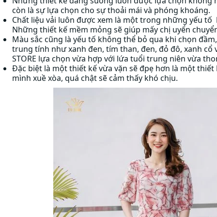
Những thiết kế dáng suông luôn được lựa chọn không 
còn là sự lựa chọn cho sự thoải mái và phóng khoáng.
Chất liệu vải luôn được xem là một trong những yếu tố 
Những thiết kế mềm mỏng sẽ giúp mấy chị uyển chuyển
Màu sắc cũng là yếu tố không thể bỏ qua khi chọn đầ
trung tính như xanh đen, tím than, đen, đỏ đô, xanh cổ v
STORE lựa chọn vừa hợp với lứa tuổi trung niên vừa th
Đặc biệt là một thiết kế vừa vặn sẽ đpẹ hơn là một thiết
mình xuề xòa, quá chật sẽ cảm thấy khó chịu.