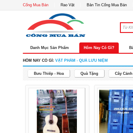
Cổng Mua Bán
Rao Vặt
Bản Tin Cổng Mua Bán
Danh Mục Sản Phẩm
Hôm Nay Có Gì?
B
HÔM NAY CÓ GÌ:
VẬT PHẨM - QUÀ LƯU NIỆM
Bưu Thiếp - Hoa
Quà Tặng
Cây Cảnh 