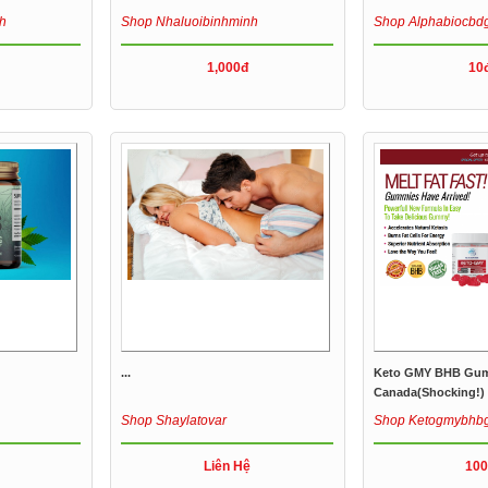
h
Shop Nhaluoibinhminh
Shop Alphabiocb
1,000đ
10
...
Keto GMY BHB Gu
Canada(shocking!) 
Loss...
Shop Shaylatovar
Shop Ketogmybh
Liên Hệ
100