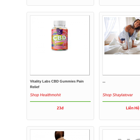
Vitality Labs CBD Gummies Pain
...
Relief
Shop Healthmohit
Shop Shaylatovar
23đ
Liên Hệ