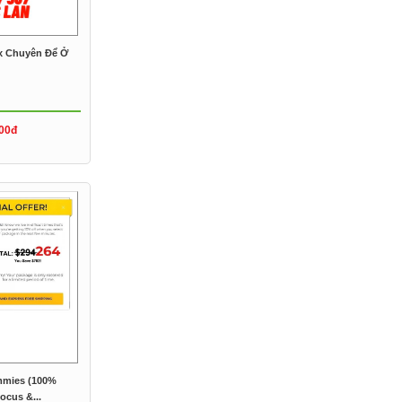
x Chuyên Để Ở
00đ
mmies (100%
ocus &...