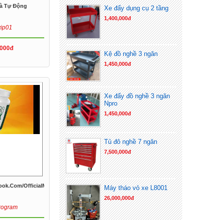
Gà Tự Động
Xe đẩy dụng cụ 2 tầng
1,400,000đ
vip01
,000đ
Kệ đồ nghề 3 ngăn
1,450,000đ
Xe đẩy đồ nghề 3 ngăn
Npro
1,450,000đ
Tủ đô nghề 7 ngăn
7,500,000đ
ook.com/OfficialMetaboFlex
Máy tháo vỏ xe L8001
26,000,000đ
rogram