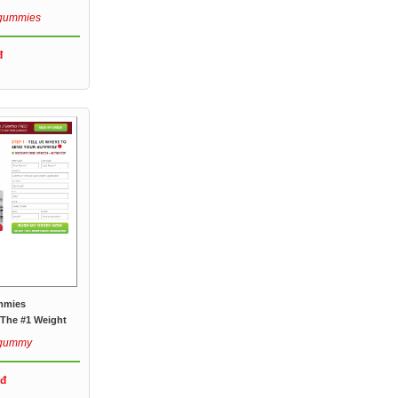
dgummies
đ
mmies
The #1 Weight
bgummy
đ