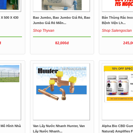
 X 500 X 430
Bao Jumbo, Bao Jumbo Giá Rẻ, Bao
Bán Thùng Rác Ino
Jumbo Giá Rẻ Miền...
Bệnh Viện Lh...
Shop Thyvan
Shop Salengoclan
đ
82,000đ
245,0
, Mô Hình Nhà
Van Lấy Nước Nhanh Hunter, Van
Alpha Bio CBD Gu
Lấy Nước Nhanh...
Natural) Amplifies F