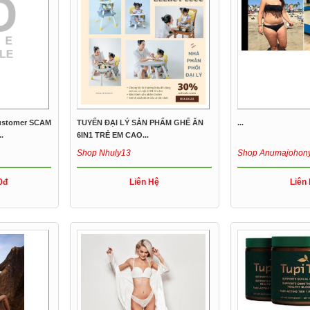
Customer SCAM
TUYỂN ĐẠI LÝ SẢN PHẨM GHẾ ĂN
...
.
6IN1 TRẺ EM CAO...
Shop Nhuly13
Shop Anumajohon
0đ
Liên Hệ
Liên