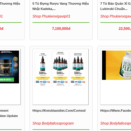
Thương Hiệu
5 Tủ Đựng Rượu Vang Thương Hiệu
7 Tủ Bảo Quản Xì 
Nhật Kadeka,...
Lubinski Chuẩn...
01
Shop Phukienxigavip01
Shop Phukienxiga
0đ
7,100,000đ
22,500
ement
Https://ketoblastdiet.com/cortexi/
Https://www.faceb
New Update
Shop Bodyfatlossprogram
Shop Bodyfatlossp