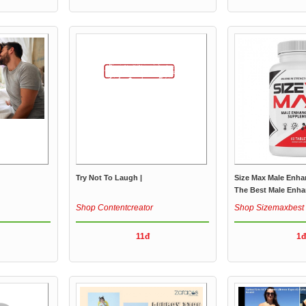
Try Not To Laugh |
Size Max Male Enh
The Best Male Enha
Shop Contentcreator
Shop Sizemaxbest
11đ
1đ