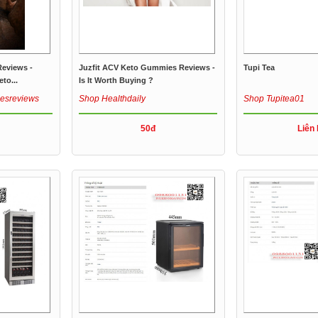
eviews -
Juzfit ACV Keto Gummies Reviews -
Tupi Tea
to...
Is It Worth Buying ?
iesreviews
Shop Healthdaily
Shop Tupitea01
50đ
Liên