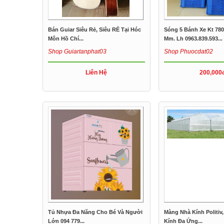
Bán Guiar Siêu Rẻ, Siêu RẺ Tại Hóc
Sóng 5 Bánh Xe Kt 780
Môn Hồ Chí...
Mm. Lh 0963.839.593...
Shop Guiartanphat03
Shop Phuocdat02
Liên Hệ
200,000
Tủ Nhựa Đa Năng Cho Bé Và Người
Màng Nhà Kính Politiv
Lớn 094 779...
Kính Đa Ứng...