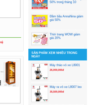
50% trong tháng 10
Đầm bầu AnnaNina giảm
giá 50%
Thời trang WOW giảm
giá 20%
 Hệ
SẢN PHẨM XEM NHIỀU TRONG
NGÀY
Máy tháo vỏ xe L8001
26,000,000đ
Máy ra vỏ xe L8007 leo
35,500,000đ