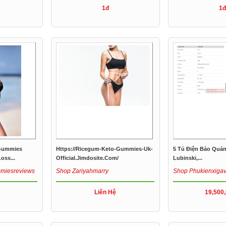
1đ
1đ
 Gummies
Https://ricegum-Keto-Gummies-Uk-
5 Tủ Điện Bảo Quả
oss...
Official.jimdosite.com/
Lubinski,...
miesreviews
Shop Zariyahmarry
Shop Phukienxiga
Liên Hệ
19,500