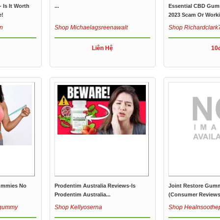
Is It Worth
...
Essential CBD Gum
e!
2023 Scam Or Work
n
Shop Michaelagsreenawalt
Shop Richardclark
Liên Hệ
10
ummies No
Prodentim Australia Reviews-Is
Joint Restore Gumm
Prodentim Australia...
(Consumer Reviews 
vgummy
Shop Kellyoserna
Shop Healnsoothe