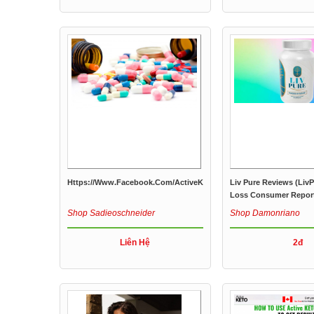
Https://www.facebook.com/ActiveKetoCapsulesAustralia/
Liv Pure Reviews (Liv
Loss Consumer Report
Shop Sadieoschneider
Shop Damonriano
Liên Hệ
2đ