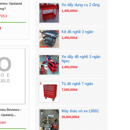
mies: Updated
Xe đẩy dụng cụ 2 tầng
ing?
1,400,000đ
7653
đ
Kệ đồ nghề 3 ngăn
1,450,000đ
Xe đẩy đồ nghề 3 ngăn
Npro
1,450,000đ
Tủ đô nghề 7 ngăn
7,500,000đ
ies Reviews -
Máy tháo vỏ xe L8001
Update)...
26,000,000đ
pain