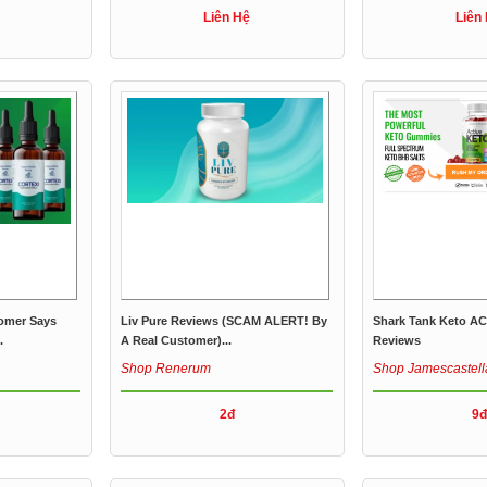
Liên Hệ
Liên
omer Says
Liv Pure Reviews (SCAM ALERT! By
Shark Tank Keto A
.
A Real Customer)...
Reviews
Shop Renerum
Shop Jamescastell
2đ
9đ