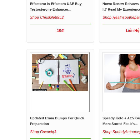
Effectero: Is Effectero UAE Buy
Nerve Renew Reivews - 
Testosterone Enhancer...
It? Read My Experienc
Shop Chriskile8852
Shop Healnsoothepai
10đ
Liên Hệ
Updated Exam Dumps For Quick
Speedy Keto + ACV G
Preparation
More Stored Fat It's...
Shop Grwovhj3
Shop Speedyketoac