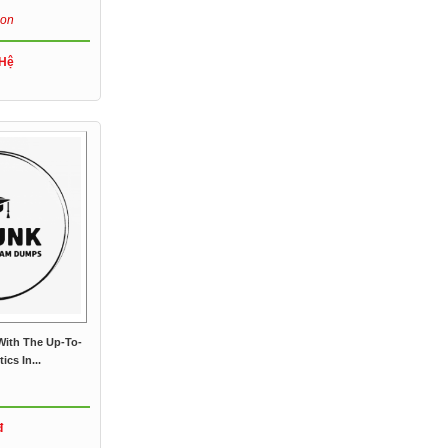
son
 Hệ
ith The Up-To-
ics In...
đ