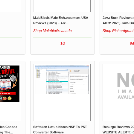
MaleBiotix Male Enhancement USA
Java Burn Reviews
Reviews (2023) – Are...
Alert! 2023) Java Bu
Shop Malebiotixcanada
Shop Richardgrub
1đ
8đ
ies Canada
Softaken Lotus Notes NSF To PST
Resurge Reviews 2
g The...
Converter Software
WEBSITE ALERT!) C