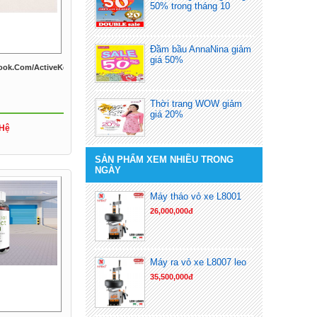
50% trong tháng 10
Đầm bầu AnnaNina giảm
giá 50%
book.com/ActiveKetoGummiesZA/
Thời trang WOW giảm
giá 20%
 Hệ
SẢN PHẨM XEM NHIỀU TRONG
NGÀY
Máy tháo vỏ xe L8001
26,000,000đ
Máy ra vỏ xe L8007 leo
35,500,000đ