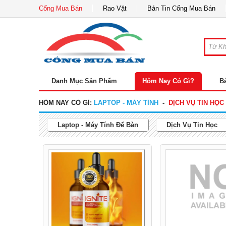
Cổng Mua Bán
Rao Vặt
Bản Tin Cổng Mua Bán
Danh Mục Sản Phẩm
Hôm Nay Có Gì?
B
HÔM NAY CÓ GÌ:
LAPTOP - MÁY TÍNH
-
DỊCH VỤ TIN HỌC
Laptop - Máy Tính Để Bàn
Dịch Vụ Tin Học