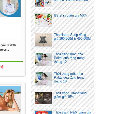
It’s skin giảm giá 50%
The Name Shop đồng
giá 390.000đ & 490.000đ
rkouts With
ness...
Thời trang mặc nhà
Paltal quà tặng trong
tháng 10
 Hệ
Thời trang mặc nhà
Paltal quà tặng trong
tháng 10
Thời trang Timberland
giảm giá 15%
Thời trang N&M giảm giá