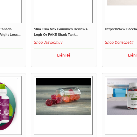
 Canada
Slim Trim Max Gummies Reviews-
Https://www.face
eight Loss...
Legit Or FAKE Shark Tank...
Shop Jazykomuv
Shop Doriscpetitt
Liên Hệ
Liên