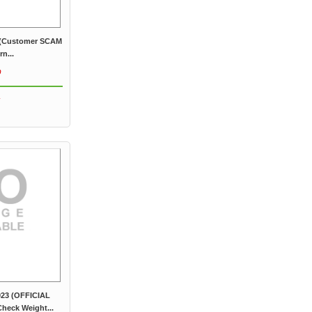
 (Customer SCAM
rn...
b
023 (OFFICIAL
heck Weight...