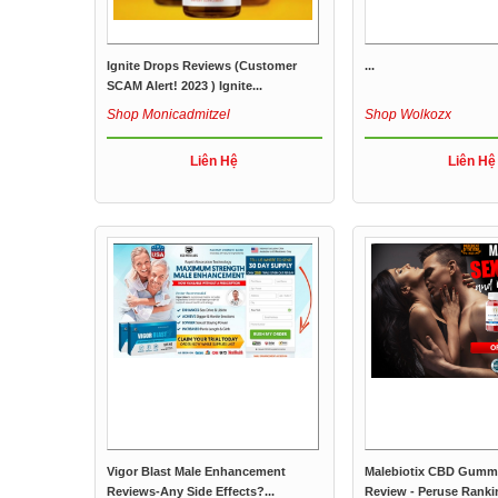
Ignite Drops Reviews (Customer
...
SCAM Alert! 2023 ) Ignite...
Shop Monicadmitzel
Shop Wolkozx
Liên Hệ
Liên Hệ
Vigor Blast Male Enhancement
Malebiotix CBD Gumm
Reviews-Any Side Effects?...
Review - Peruse Rankin