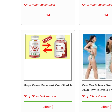
Shop Malebioticbdpills
Shop Malebioticbdpill
1đ
1đ
Https://www.facebook.com/SharkTankWeightLossGummiesAmaz
Keto Max Science Gu
2023) How To Avoid Th
Shop Sharktankwebsite
Shop Clarashano
Liên Hệ
Liên Hệ