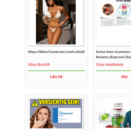
Https://www.facebook.com/LetitiaDeanKetoGummiesUK/
Active Keto Gummies
Reviews [Exposed Sha
Keto...
Shop Bvcbcfh
Shop Healthdaily
Liên Hệ
30đ