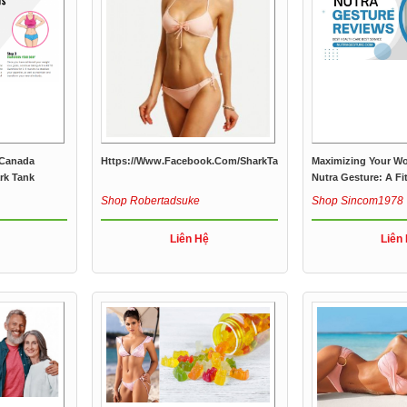
 Canada
Https://www.facebook.com/SharkTankKetoGummiesUS/
Maximizing Your Wo
rk Tank
Nutra Gesture: A Fit
Shop Robertadsuke
Shop Sincom1978
Liên Hệ
Liên