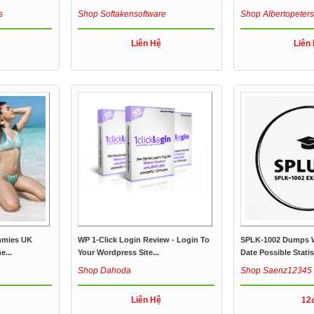
s
Shop Softakensoftware
Shop Albertopeter
Liên Hệ
Liên
on/
mmies UK
WP 1-Click Login Review - Login To
SPLK-1002 Dumps W
e...
Your Wordpress Site...
Date Possible Statist
Shop Dahoda
Shop Saenz12345
Liên Hệ
12