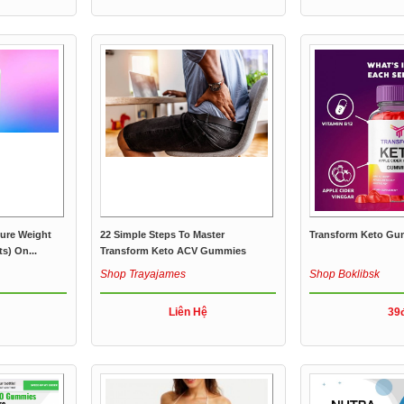
Pure Weight
22 Simple Steps To Master
Transform Keto G
s) On...
Transform Keto ACV Gummies
Shop Trayajames
Shop Boklibsk
Liên Hệ
39