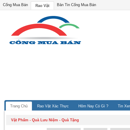
Cổng Mua Bán
Bản Tin Cổng Mua Bán
Rao Vặt
Trang Chủ
Rao Vặt Xác Thực
Hôm Nay Có Gì ?
Tin Xe
Vật Phẩm - Quà Lưu Niệm
-
Quà Tặng