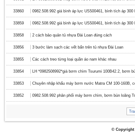
33860
0982.508.992 giá bình áp lực US500461, bình tích áp 300 lí
33859
0982.508.992 giá bình áp lực US500461, bình tích áp 300 lí
33858
2 cách bảo quản tủ nhựa Đài Loan đúng cách
33856
3 bước làm sạch các vết bẩn trên tủ nhựa Đài Loan
33855
Các cách treo từng loại quần áo nam khác nhau
33854
LH *0982508992*giá bơm chìm Tsurumi 100B42.2, bơm bù
33853
Chuyên nhập khẩu máy bơm nước Matra CM 100-160B, c
33852
0982.508.992 phân phối máy bơm chìm, bơm bùn loãng T
Tr
© Copyright