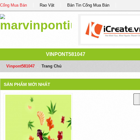
Cổng Mua Bán
Rao Vặt
Bản Tin Cổng Mua Bán
VINPONT581047
Vinpont581047
/
Trang Chủ
SẢN PHẨM MỚI NHẤT