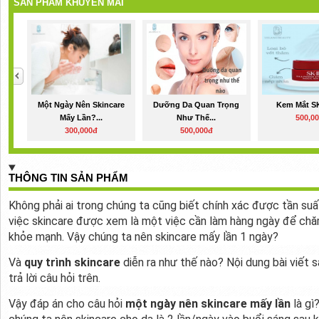
SẢN PHẨM KHUYẾN MÃI
Một Ngày Nên Skincare
Dưỡng Da Quan Trọng
Kem Mắt SK
Mấy Lần?...
Như Thế...
500,0
300,000đ
500,000đ
THÔNG TIN SẢN PHẨM
Không phải ai trong chúng ta cũng biết chính xác được tần su
việc skincare được xem là một việc cần làm hàng ngày để chă
khỏe mạnh. Vậy chúng ta nên skincare mấy lần 1 ngày?
Và
quy trình skincare
diễn ra như thế nào? Nội dung bài viết 
trả lời câu hỏi trên.
Vậy đáp án cho câu hỏi
một ngày nên skincare mấy lần
là gì