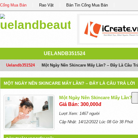
Cổng Mua Bán
Rao Vặt
Bản Tin Cổng Mua Bán
UELANDB351524
Uelandb351524
/
Một Ngày Nên Skincare Mấy Lần? – Đây Là Câu Tr
MỘT NGÀY NÊN SKINCARE MẤY LẦN? – ĐÂY LÀ CÂU TRẢ LỜI
Một Ngày Nên Skincare Mấy Lần? – 
Giá Bán: 300,000đ
Lượt Xem: 1467 người
Cập Nhật: 14/12/2022 Lúc 08 Gờ 38 Phút