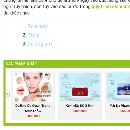
chúng ta nên skincare cho da là 2 lần/ngày vào buổi sáng sau kh
ngủ. Tuy nhiên, còn tùy vào các bước trong
quy trình skincar
da khác nhau.
Rửa mặt
Toner
Dưỡng ẩm
SẢN PHẨM KHÁC
Dưỡng Da Quan Trọng
Kem Mắt SK-II Mini
Mặt Nạ Vitam
Như Thế...
500,000đ
355,0
500,000đ