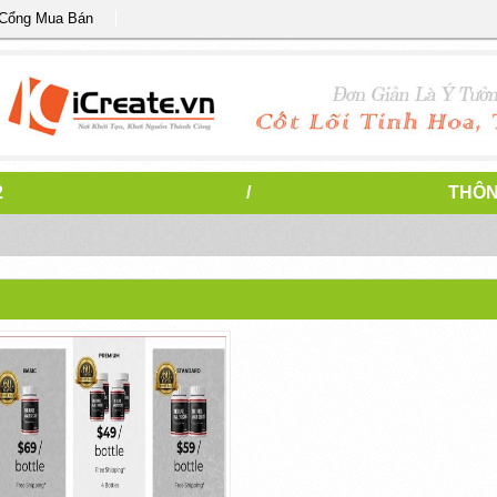
 Cổng Mua Bán
2
/
THÔN