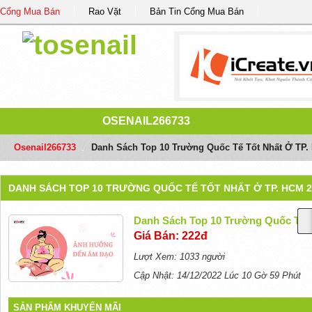
Cổng Mua Bán
Rao Vặt
Bản Tin Cổng Mua Bán
OSENAIL266733
Osenail266733
/
Danh Sách Top 10 Trường Quốc Tế Tốt Nhất Ở TP.
DANH SÁCH TOP 10 TRƯỜNG QUỐC TẾ TỐT NHẤT Ở TP. HCM 20
Danh Sách Top 10 Trường Quốc Tế T
Giá Bán: 222đ
Lượt Xem: 1033 người
Cập Nhật: 14/12/2022 Lúc 10 Gờ 59 Phút
SẢN PHẨM KHUYẾN MÃI