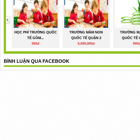
HỌC PHÍ TRƯỜNG QUỐC
TRƯỜNG MẦM NON
TRƯỜNG M
TẾ GỒM...
QUỐC TẾ QUẬN 2
QUỐC TẾ 
999đ
9,999,999đ
999
BÌNH LUẬN QUA FACEBOOK