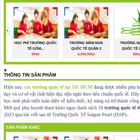
HỌC PHÍ TRƯỜNG QUỐC
TRƯỜNG MẦM NON
TRƯỜNG M
TẾ GỒM...
QUỐC TẾ QUẬN 2
QUỐC TẾ 
999đ
9,999,999đ
999
THÔNG TIN SẢN PHẨM
Hiện nay,
các trường quốc tế tại TP. HCM
đang được nhiều phụ hu
dạy và cơ sở vật chất hiện đại, tiện nghi theo tiêu chuẩn quốc tế. Đây
học sinh phát triển toàn diện về kiến thức, kỹ năng và trở thành công
Mời quý phụ huynh tham khảo ngay danh sách 10
trường quốc tế
2023 qua bài viết sau từ Trường Quốc Tế Saigon Pearl (ISSP)..
SẢN PHẨM KHÁC