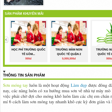
SẢN PHẨM KHUYẾN MÃI
HỌC PHÍ TRƯỜNG QUỐC
TRƯỜNG MẦM NON
TRƯỜNG M
TẾ GỒM...
QUỐC TẾ QUẬN 2
QUỐC TẾ 
999đ
9,999,999đ
999
THÔNG TIN SẢN PHẨM
Sơn móng tay
luôn là một hoạt động
Làm đẹp
được đông đảo
nay, các nàng luôn có xu hướng mua sơn về nhà tự mày mò 
việc phải chờ đợi cho móng khô luôn làm các chị em chán 
mí 6 cách làm sơn móng tay nhanh khô cực kỳ đơn giản và 