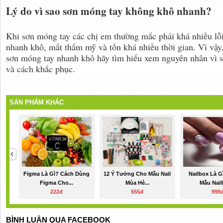
Lý do vì sao sơn móng tay không khô nhanh?
Khi sơn móng tay các chị em thường mắc phải khá nhiều lỗ
nhanh khô, mất thẩm mỹ và tốn khá nhiều thời gian. Vì vậy,
sơn móng tay nhanh khô hãy tìm hiểu xem nguyên nhân vì s
và cách khắc phục.
SẢN PHẨM KHÁC
Figma Là Gì? Cách Dùng
12 Ý Tưởng Cho Mẫu Nail
Nailbox Là 
Figma Cho...
Mùa Hè...
Mẫu Nail
222đ
555đ
999
BÌNH LUẬN QUA FACEBOOK