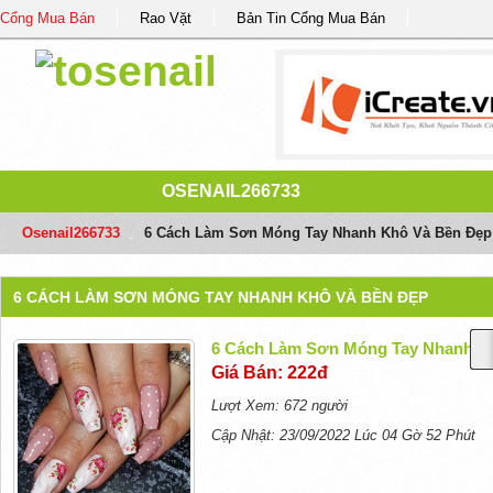
Cổng Mua Bán
Rao Vặt
Bản Tin Cổng Mua Bán
OSENAIL266733
Osenail266733
/
6 Cách Làm Sơn Móng Tay Nhanh Khô Và Bền Đẹp
6 CÁCH LÀM SƠN MÓNG TAY NHANH KHÔ VÀ BỀN ĐẸP
6 Cách Làm Sơn Móng Tay Nhanh K
Giá Bán: 222đ
Lượt Xem: 672 người
Cập Nhật: 23/09/2022 Lúc 04 Gờ 52 Phút