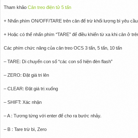
Tham khảo
Cân treo điện tử 5 tấn
+ Nhấn phím ON/OFF/TARE trên cân để trừ khối lượng bì yêu cầu
+ Hoặc có thể nhấn phím “TARE” để điều khiển từ xa khi cân ở trê
Các phím chức năng của cân treo OCS 3 tấn, 5 tấn, 10 tấn
– TARE: Di chuyển con số “các con số hiện đèn flash”
– ZERO: Đặt giá tri lên
– CLEAR: Đặt giá trị xuống
– SHIFT: Xác nhận
– A : Tương tứng với enter để cho ra bước nhảy.
– B : Tare trừ bì, Zero