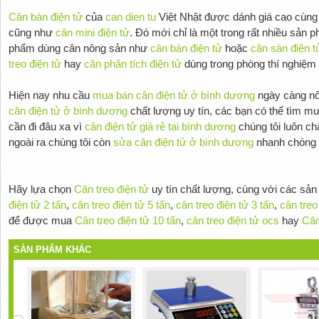
Cân bàn điện tử
của
can dien tu
Việt Nhật được dánh giá cao cùn
cũng như
cân mini điện tử
. Đó mới chỉ là một trong rất nhiều sản
phẩm dùng cân nông sản như
cân bàn điện tử
hoặc
cân sàn điện t
treo điện tử
hay
cân phân tích điện tử
dùng trong phòng thí nghiệm
Hiện nay nhu cầu
mua bán cân điện tử ở bình dương
ngày càng nổi
cân điện tử ở bình dương
chất lượng uy tín, các bạn có thể tìm m
cần đi đâu xa vì
cân điện tử giá rẻ tại bình dương
chúng tôi luôn ch
ngoài ra chúng tôi còn
sửa cân điện tử ở bình dương
nhanh chóng ti
Hãy lựa chọn
Cân treo điện tử
uy tín chất lượng, cùng với các sả
điện tử 2 tấn
,
cân treo điện tử 5 tấn
,
cân treo điện tử 3 tấn
,
cân treo
để được mua
Cân treo điện tử 10 tấn
,
cân treo điện tử ocs
hay
Cân
SẢN PHẨM KHÁC