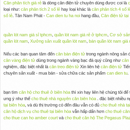
Cân phân tích giá rẻ
là dòng cân điện tử chuyên dùng được coi là
c
loại như:
cân phân tích 2 số lẻ
hay loại khác là
cân phân tích 4 số l
số lẻ
. Tân Nam Phát -
Can dien tu ha noi
hang đầu,
Cân điện tử tại
quần lót nam giá sỉ tphcm
,
quần lót nam giá rẻ ở tphcm
,
Cơ sở sản
quần lót nam
,
Xưởng sản xuất quần lót nam
,
bán quần lót nam giá 
Nếu các bạn quan tâm đến
cân bàn điện tử
trong ngành nông sản đ
cân vàng điện tử
dùng trong ngành vàng bạc đá quý cũng như
cân 
nghiệm, đặc biệt nhất là
cân treo điện tử
Xin liên hệ
cân điện tử
Tiế
chuyên sản xuất - mua bán - sửa chữa các sản phẩm
can dien tu
.
bạn tìm
căn hộ cho thuê ở biên hòa
thì xin hạy liên hệ chúng tôi để
ưng ý như thể
cho thuê nhà nguyên căn biên hòa
. đặc biệt nhiều 
tại biên hòa
, và dù thị trường có đến đâu vẫn có đủ
cho thuê nhà tạ
căn hộ dịch vụ cho thuê tại biên hòa
vẫn hấp dẩn hơn
cho thuê căn
cho thue can ho amber court
và
cho thuê căn hộ The Pegasus Pla