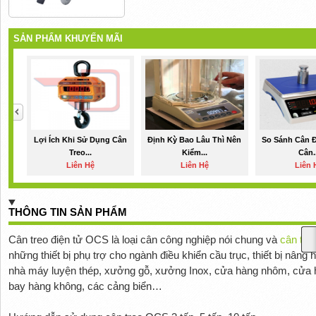
SẢN PHẨM KHUYẾN MÃI
Lợi Ích Khi Sử Dụng Cân
Định Kỳ Bao Lâu Thì Nên
So Sánh Cân 
Treo...
Kiểm...
Cân..
Liên Hệ
Liên Hệ
Liên 
THÔNG TIN SẢN PHẨM
Cân treo điện tử OCS là loại cân công nghiệp nói chung và
cân treo
những thiết bị phụ trợ cho ngành điều khiển cầu trục, thiết bị nâng
nhà máy luyện thép, xưởng gỗ, xưởng Inox, cửa hàng nhôm, cửa h
bay hàng không, các cảng biển…