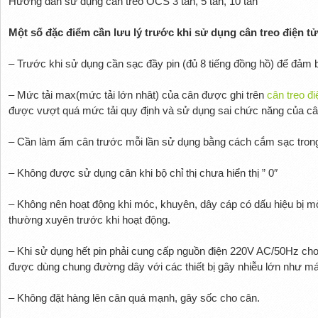
Hướng dẫn sử dụng cân treo OCS 3 tấn, 5 tấn, 10 tấn
Một số đặc điểm cần lưu lý trước khi sử dụng cân treo điện t
– Trước khi sử dụng cần sạc đầy pin (đủ 8 tiếng đồng hồ) để đảm bả
– Mức tải max(mức tải lớn nhât) của cân được ghi trên
cân treo đi
được vượt quá mức tải quy định và sử dụng sai chức năng của câ
– Cần làm ấm cân trước mỗi lần sử dụng bằng cách cắm sạc tron
– Không được sử dụng cân khi bộ chỉ thị chưa hiển thị ” 0″
– Không nên hoạt động khi móc, khuyên, dây cáp có dấu hiệu bị m
thường xuyên trước khi hoạt động.
– Khi sử dụng hết pin phải cung cấp nguồn điện 220V AC/50Hz ch
được dùng chung đường dây với các thiết bị gây nhiễu lớn như m
– Không đặt hàng lên cân quá mạnh, gây sốc cho cân.