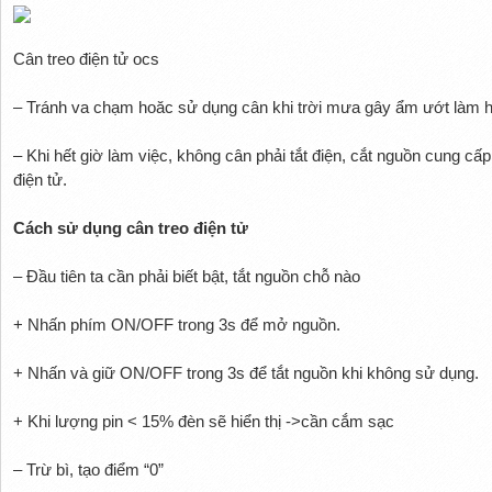
Cân treo điện tử ocs
– Tránh va chạm hoăc sử dụng cân khi trời mưa gây ẩm ướt làm
– Khi hết giờ làm việc, không cân phải tắt điện, cắt nguồn cung cấp 
điện tử.
Cách sử dụng cân treo điện tử
– Đầu tiên ta cần phải biết bật, tắt nguồn chỗ nào
+ Nhấn phím ON/OFF trong 3s để mở nguồn.
+ Nhấn và giữ ON/OFF trong 3s để tắt nguồn khi không sử dụng.
+ Khi lượng pin < 15% đèn sẽ hiển thị ->cần cắm sạc
– Trừ bì, tạo điểm “0”