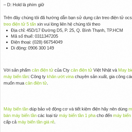
– D: Hold là phím giữ
Trên đây chúng tôi đã hướng dẫn bạn sử dụng cân treo điện tử ocs,
treo điện tử 5 tấn
xin vui lòng liên hệ chúng tôi theo
Địa chỉ: 45D/17 Đường D5, P. 25, Q. Bình Thạnh, TP.HCM
Mã số thuế: 0311347205
Điện thoại: (028) 66754049
Di động: 0906 300 149
Với sản phẩm
cân điện tử
của Cty
cân điện tử
Việt Nhật và
May bi
máy biến tần
: Công ty
khăn ướt vina
chuyên sản xuất, gia công cá
muốn mua
cân điện tử
.
Máy biến tần
dúp bảo vệ động cơ và tiết kiệm điện hãy nên dùng
m
bán máy biến tần
các loại từ
máy biến tần 1 pha
cho đến
máy biến 
cấp cả
máy biến tần giá rẻ
.