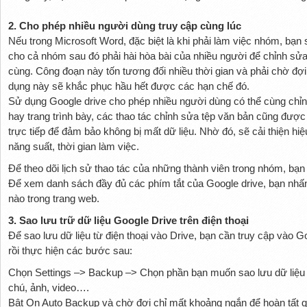
2. Cho phép nhiều người dùng truy cập cùng lúc
Nếu trong Microsoft Word, đặc biệt là khi phải làm việc nhóm, bạn
cho cả nhóm sau đó phải hài hòa bài của nhiều người để chỉnh sửa,
cùng. Công đoạn này tốn tương đối nhiều thời gian và phải chờ đợ
dụng này sẽ khắc phục hầu hết được các hạn chế đó.
Sử dụng Google drive cho phép nhiều người dùng có thể cùng chỉn
hay trang trình bày, các thao tác chỉnh sửa tệp văn bản cũng được 
trực tiếp để đảm bảo không bị mất dữ liệu. Nhờ đó, sẽ cải thiện h
năng suất, thời gian làm việc.
Để theo dõi lịch sử thao tác của những thành viên trong nhóm, bạ
Để xem danh sách đầy đủ các phím tắt của Google drive, bạn nhấn 
nào trong trang web.
3. Sao
lưu trữ dữ liệu Google Drive
trên điện thoại
Để sao lưu dữ liệu từ điện thoại vào Drive, bạn cần truy cập vào Go
rồi thực hiện các bước sau:
Chọn Settings –> Backup –> Chọn phần bạn muốn sao lưu dữ liệu ch
chú, ảnh, video….
Bật On Auto Backup và chờ đợi chỉ mất khoảng ngắn để hoàn tất quá 