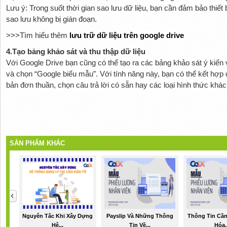
Lưu ý: Trong suốt thời gian sao lưu dữ liệu, bạn cần đảm bảo thiết b
sao lưu không bị gián đoạn.
>>>Tìm hiểu thêm
lưu trữ dữ liệu trên google drive
4.T
ạo bảng khảo sát và thu thập dữ liệu
Với Google Drive bạn cũng có thể tạo ra các bảng khảo sát ý kiến v
và chọn “Google biểu mẫu”. Với tính năng này, bạn có thể kết hợp
bản đơn thuần, chọn câu trả lời có sẵn hay các loại hình thức khác
SẢN PHẨM KHÁC
Nguyên Tắc Khi Xây Dựng
Payslip Và Những Thông
Thông Tin Cần
Hệ...
Tin Về...
Hóa..