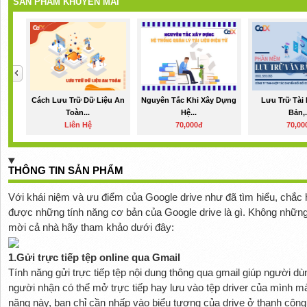
SẢN PHẨM KHUYẾN MÃI
Cách Lưu Trữ Dữ Liệu An
Nguyên Tắc Khi Xây Dựng
Lưu Trữ Tài 
Toàn...
Hệ...
Bản,.
Liên Hệ
70,000đ
70,00
THÔNG TIN SẢN PHẨM
Với khái niệm và ưu điểm của Google drive như đã tìm hiểu, chắc 
được những tính năng cơ bản của Google drive là gì. Không những 
mời cả nhà hãy tham khảo dưới đây:
1.Gửi trực tiếp tệp online qua Gmail
Tính năng gửi trực tiếp tệp nội dung thông qua gmail giúp người dùng
người nhận có thể mở trực tiếp hay lưu vào tệp driver của mình mà
năng này, bạn chỉ cần nhấp vào biểu tượng của drive ở thanh công