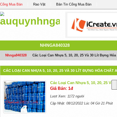
Cổng Mua Bán
Rao Vặt
Bản Tin Cổng Mua Bán
NHNGA840328
Nhnga840328
/
Các Loại Can Nhựa 5, 10, 20, 25 Và 30 Lít Đựng Hóa
CÁC LOẠI CAN NHỰA 5, 10, 20, 25 VÀ 30 LÍT ĐỰNG HÓA CHẤT
Các Loại Can Nhựa 5, 10, 20, 25 Và 
Giá Bán: 1đ
Lượt Xem: 1172 người
Cập Nhật: 08/12/2022 Lúc 04 Gờ 21 Phút