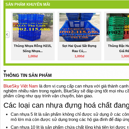
SẢN PHẨM KHUYẾN MÃI
Thùng Nhựa Rỗng H215,
Sọt Hai Quai Sắt Đựng
Thùng Đặc Ha
Sóng Nhựa...
Rau Củ,...
Giá Rẻ,
1,000đ
1,000đ
1,00
THÔNG TIN SẢN PHẨM
BlueSky Việt Nam
là đơn vị cung cấp can nhựa với giá thành cạnh t
nghiệm nhiều năm trong ngành, BlueSky sẽ đáp ứng tốt mọi nhu c
phẩm cũng như quy trình vận chuyển, bàn giao.
Các loại can nhựa đựng hoá chất đang
Can nhựa 5 lít là sản phẩm không chỉ được sử dụng ở các côn
mô lớn mà còn được sử dụng trong các hộ gia đình để đáp ứng
Can nhựa 10 lít là sản phẩm chứa chất lỏng khá tiện lợi được 