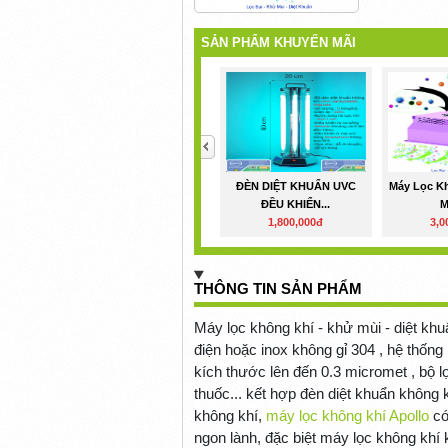
SẢN PHẨM KHUYẾN MÃI
<
ĐÈN DIỆT KHUẨN UVC
Máy Lọc K
ĐỀU KHIỂN...
M
1,800,000đ
3,0
THÔNG TIN SẢN PHẨM
Máy lọc không khí - khử mùi - diệt khuẩn
điện hoặc inox không gỉ 304 , hệ thốn
kích thước lên đến 0.3 micromet , bộ 
thuốc... kết hợp đèn diệt khuẩn không 
không khí,
máy lọc không khí Apollo
có
ngon lành, đặc biệt máy lọc không khí