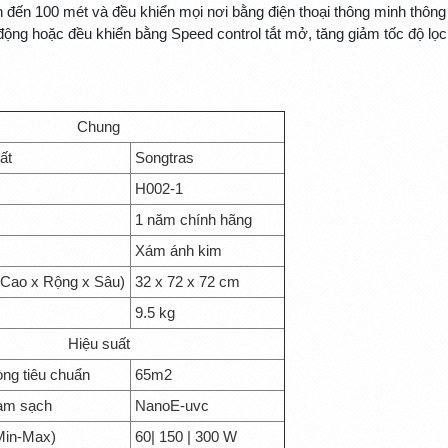
đến 100 mét và đều khiển mọi nơi bằng điện thoại thông minh thông
 động hoặc đều khiển bằng Speed control tắt mở, tăng giảm tốc độ lọc
Chung
ất
Songtras
H002-1
1 năm chính hãng
Xám ánh kim
(Cao x Rộng x Sâu)
32 x 72 x 72 cm
9.5 kg
Hiệu suất
òng tiêu chuẩn
65m2
àm sạch
NanoE-uvc
Min-Max)
60| 150 | 300 W