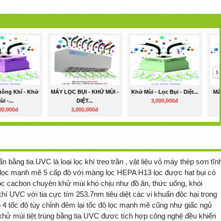
hông Khí - Khử
MÁY LỌC BỤI - KHỬ MÙI -
Khử Mùi - Lọc Bụi - Diệt...
Má
ùi -...
DIỆT...
3,000,000đ
00,000đ
3,000,000đ
 bằng tia UVC là loại lọc khí treo trần , vật liệu vỏ máy thép sơn tĩn
g lọc mạnh mẽ 5 cấp độ với màng lọc HEPA H13 lọc được hạt bụi có
lọc cacbon chuyên khử mùi khó chịu như đồ ăn, thức uống, khói
khí UVC với tia cực tím 253.7nm tiêu diệt các vi khuẩn độc hại trong
 4 tốc độ tùy chỉnh đêm lại tốc độ lọc mạnh mẽ cũng như giấc ngủ
 khử mùi tiệt trùng bằng tia UVC được tích hợp công nghệ đều khiển