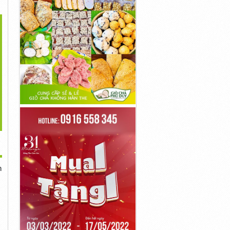
>
y Lọc Bụi - Khử Mùi -
Diệt...
3,000,000đ
h