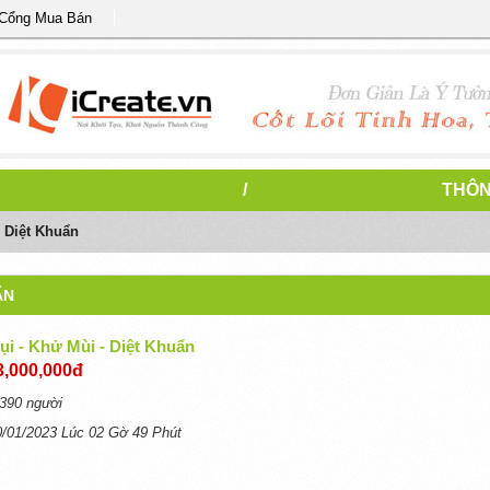
 Cổng Mua Bán
5
/
THÔN
 Diệt Khuẩn
ẨN
ụi - Khử Mùi - Diệt Khuẩn
3,000,000đ
390 người
0/01/2023 Lúc 02 Gờ 49 Phút