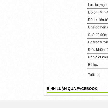
Lưu lượng k
Độ ồn (Min-
Đều khiển b
Chế độ hẹn 
Chế độ đếm g
Bộ treo tườ
Điều khiển 
Đèn diệt kh
Bộ lọc
Tuổi thọ
BÌNH LUẬN QUA FACEBOOK