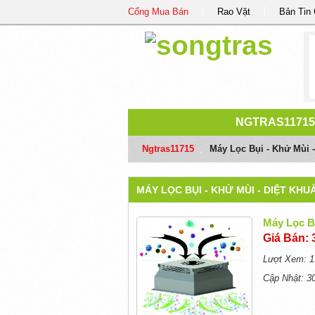
Cổng Mua Bán
Rao Vặt
Bản Tin
NGTRAS1171
Ngtras11715
/
Máy Lọc Bụi - Khử Mùi -
MÁY LỌC BỤI - KHỬ MÙI - DIỆT KHU
Máy Lọc B
Giá Bán: 
Lượt Xem: 1
Cập Nhật: 3