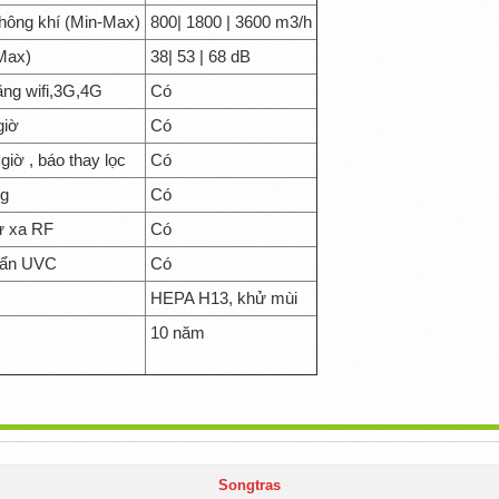
hông khí (Min-Max)
800| 1800 | 3600 m3/h
Max)
38| 53 | 68 dB
ằng wifi,3G,4G
Có
giờ
Có
iờ , báo thay lọc
Có
ng
Có
từ xa RF
Có
uẩn UVC
Có
HEPA H13, khử mùi
10 năm
Songtras