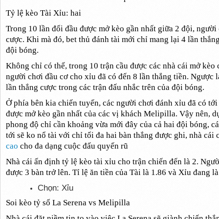
Tỷ lệ kèo Tài Xỉu: hai
Trong 10 lần đối đầu được mở kèo gần nhất giữa 2 đội, người 
cược. Khi mà đó, bet thủ đánh tài mới chỉ mang lại 4 lần thắng
đội bóng.
Không chỉ có thế, trong 10 trận cầu được các nhà cái mở kèo
người chơi đầu cơ cho xỉu đã có đến 8 lần thắng tiền. Ngược lạ
lần thắng cược trong các trận đấu nhắc trên của đội bóng.
Ở phía bên kia chiến tuyến, các người chơi đánh xỉu đã có tới 
được mở kèo gần nhất của các vị khách Melipilla. Vậy nên, dự
phong độ chỉ cần khoảng vừa mới đây của cả hai đội bóng, cá
tới sẽ ko nổ tài với chỉ tối đa hai bàn thắng được ghi, nhà cái
cao
cho đa dạng cuộc đấu quyến rũ
Nhà cái ấn định tỷ lệ kèo tài xỉu cho trận chiến đến là 2. Ngườ
được 3 bàn trở lên. Tỉ lệ ăn tiền của Tài là 1.86 và Xỉu đang là
Chọn: Xỉu
Soi kèo tỷ số La Serena vs Melipilla
Nhà cái đặt niềm tin to vào việc La Serena sẽ giành chiến thắ