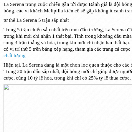
La Serena trong cuộc chiến gần tới được Đánh giá là đội bóng
bóng, các vị khách Melipilla kiên cố sẽ gặp không ít cạnh tra
tư thế La Serena 5 trận sắp nhất
Trong 5 trận chiến sắp nhất trên mọi đấu trường, La Serena đã
trong khi mới chỉ nhận 1 thất bại. Tính trong khoảng đầu mùa 
song 3 trận thắng và hòa, trong khi mới chỉ nhận hai thất bạ
có vị trí thứ 5 trên bảng xếp hạng, tham gia các trang cá cượ
chất lượng
Hiện tại, La Serena đang là một chọn lọc quen thuộc cho các b
Trong 20 trận đấu sắp nhất, đội bóng mới chỉ giúp được người
cược, cùng 10 tỷ lệ hòa, trong khi chỉ có 25% tỷ lệ thua cược.