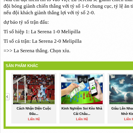
đội bóng giành chiến thắng với tỷ số 1-0 chung cục, tỷ lệ ăn ti
nếu đội khách giành thắng lợi với tỷ số 2-0.
dự báo tỷ số trận đấu:
Tỉ số hiệp 1: La Serena 1-0 Melipilla
Tỉ số cả trận: La Serena 2-0 Melipilla
=>> La Serena thắng. Chọn xỉu.
SẢN PHẨM KHÁC
Cách Nhận Diện Cuộc
Kinh Nghiệm Soi Kèo Nhà
Giàu Lên Nh
Đấu...
Cái Châu...
Nhờ Kin
Liên Hệ
Liên Hệ
Liên 