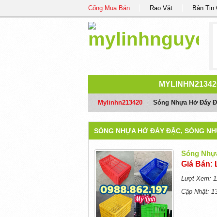
Cổng Mua Bán
Rao Vặt
Bản Tin
MYLINHN21342
Mylinhn213420
/
Sóng Nhựa Hở Đáy Đ
SÓNG NHỰA HỞ ĐÁY ĐẶC, SÓNG NH
Sóng Nhựa
Giá Bán: 
Lượt Xem: 1
Cập Nhật: 1