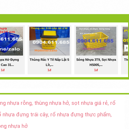
hựa Hở Đựng
Thùng Rác Y Tế Nắp Lật 5
Sóng Nhựa 3T9, Sọt Nhựa
Th
Cao 31...
Lít,...
HS005,...
1đ
1đ
1đ
g nhựa rỗng, thùng nhựa hở, sọt nhựa giá rẻ, rổ
rổ nhựa đựng trái cây, rổ nhựa đựng thực phẩm,
óng nhựa hở