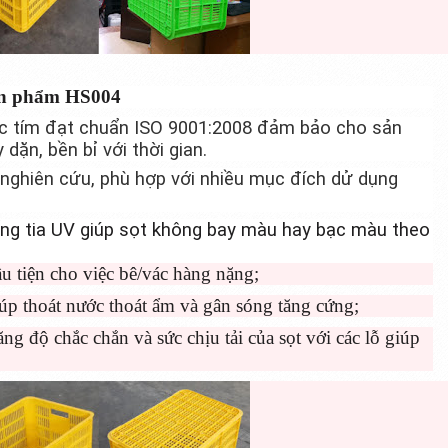
sản phẩm HS004
ực tím đạt chuẩn ISO 9001:2008 đảm bảo cho sản
ặn, bền bỉ với thời gian.
nghiên cứu, phù hợp với nhiều mục đích dử dụng
ng tia UV giúp sọt không bay màu hay bạc màu theo
u tiện cho việc bê/vác hàng nặng;
úp thoát nước thoát ẩm và gân sóng tăng cứng;
ăng độ chắc chắn và sức chịu tải của sọt với các lỗ giúp