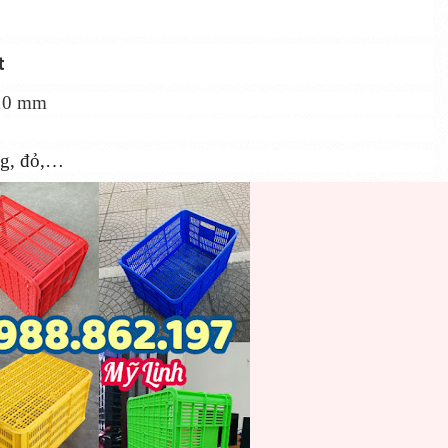
t
310 mm
g, đỏ,…