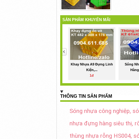
SẢN PHẨM KHUYẾN MÃI
<
Khay Nhựa A9 Đựng Linh
Sóng N
Kiện,...
Hàng 
1đ
THÔNG TIN SẢN PHẨM
Sóng nhựa công nghiệp, són
nhựa đựng hàng siêu thị, 
thùng nhựa rỗng HS004, s