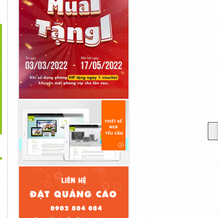
>
ùng Phuy Nhựa Cũ 50
Sọt Nhựa, Sóng Nhựa Hở,
Thùng Giao Hàng Giữ
Lít, Phuy...
Rổ...
Nhiệt, Thùng...
1đ
1đ
1đ