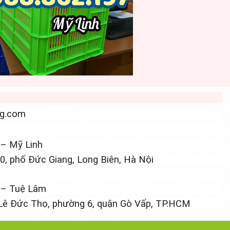
ng.com
–
Mỹ Linh
10, phố Đức Giang, Long Biên, Hà Nội
8 – Tuệ Lâm
 Lê Đức Thọ, phường 6, quận Gò Vấp, TP.HCM