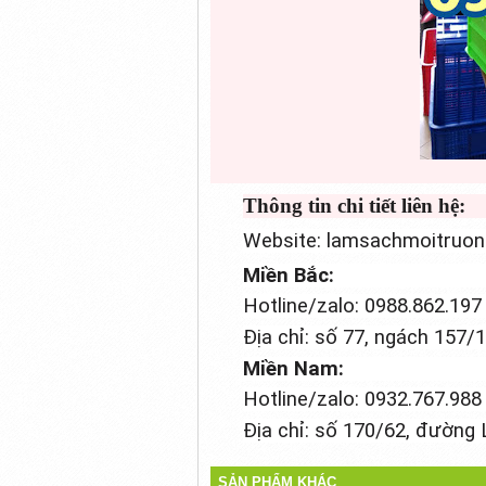
Thông tin chi tiết liên hệ:
Website: lamsachmoitruo
Miền Bắc:
Hotline/zalo:
0988.862.197
Địa chỉ: số 77, ngách 157/
Miền Nam:
Hotline/zalo: 0932.767.98
Địa chỉ: số 170/62, đường
SẢN PHẨM KHÁC