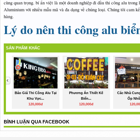
cùng quan trọng. bí ẩn việt là một doanh nghiệp đi đầu thi công alu trong 
Aluminium với nhiều mẫu mã và đa dạng về chủng loại. Chúng tôi cam kết 
hàng.
Lý do nên thi công alu biể
SẢN PHẨM KHÁC
Báo Giá Thi Công Alu Tại
Phương Án Thiết Kế
Các Nhà Cun
Khu Vực...
Biển...
Ốp Nhô
120,000đ
120,000đ
120,0
BÌNH LUẬN QUA FACEBOOK