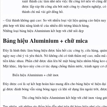
xuất thành các tấm nhỏ nên việc thi công trở nên vô cùng dễ
được lắp ráp thi công alu bởi một công ty chuyên nghiệp, có 
thành chỉ mấ vài giờ đồng hồ.
– Giá thành không quá cao: So với nhiều loại vật liệu quảng cáo hiện nay
phù hợp với khả năng kinh tế của nhiều đối tượng khách hàng.
Những loại bảng hiệu Aluminium kết hợp với chữ nổi đẹp
Bảng hiệu Aluminium + chữ mica
Đây là hình thức làm bảng hiệu được hầu hết các công ty, cửa hàng, quá
ngày nay chú ý và yêu thích. Nó không chỉ có tính thẩm mỹ cao, mẫu mã đa
tiền khác nhau. Phần chữ được dán lên bề mặt bảng hiệu nhôm bằng keo c
Mặt khác, lớp keo này còn có tác dụng chống thấm nước, tránh nguy cơ c
Biển hiệu Aluminium + chữ inox
Đây được coi là sự kết hợp hoàn hảo mang đến cho bảng hiệu vẻ hiện đại v
gỉ được đánh bóng vẫn sáng bóng ngay cả khi sử dụng lâu ngoài trời, được
Thi công biển hiệu Aluminium kết hộp với chữ inox vàng gư
Tuy nhiên, với những ưu điểm hấp dẫn như trên thì bảng hiệu như vậy cũn