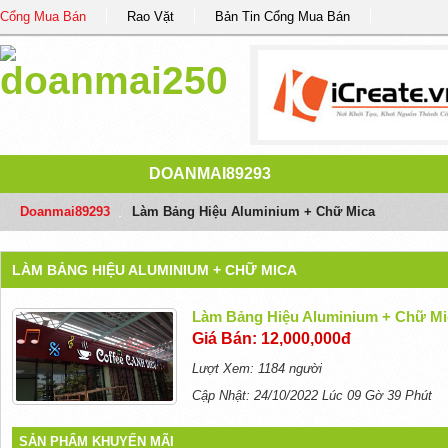
Cổng Mua Bán
Rao Vặt
Bản Tin Cổng Mua Bán
DOANMAI89293
Doanmai89293
/
Làm Bảng Hiệu Aluminium + Chữ Mica
LÀM BẢNG HIỆU ALUMINIUM + CHỮ MICA
Làm Bảng Hiệu Aluminium + Chữ Mi
Giá Bán: 12,000,000đ
Lượt Xem: 1184 người
Cập Nhật: 24/10/2022 Lúc 09 Gờ 39 Phút
SẢN PHẨM KHUYẾN MÃI