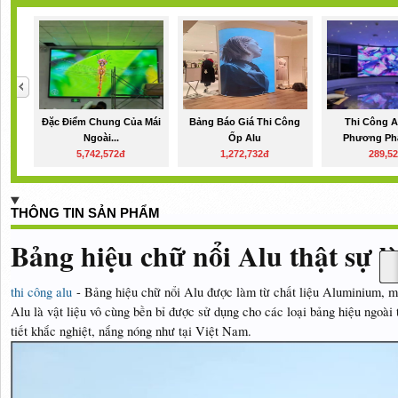
Đặc Điểm Chung Của Mái
Bảng Báo Giá Thi Công
Thi Công A
Ngoài...
Ốp Alu
Phương Phá
5,742,572đ
1,272,732đ
289,5
THÔNG TIN SẢN PHẨM
Bảng hiệu chữ nổi Alu thật sự là
thi công alu
- Bảng hiệu chữ nổi Alu được làm từ chất liệu Aluminium, mộ
Alu là vật liệu vô cùng bền bỉ được sử dụng cho các loại bảng hiệu ngoài 
tiết khắc nghiệt, nắng nóng như tại Việt Nam.