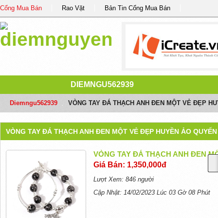
Cổng Mua Bán
Rao Vặt
Bản Tin Cổng Mua Bán
DIEMNGU562939
Diemngu562939
/
VÒNG TAY ĐÁ THẠCH ANH ĐEN MỘT VẺ ĐẸP H
VÒNG TAY ĐÁ THẠCH ANH ĐEN MỘT VẺ ĐẸP HUYỀN ẢO QUYẾN
VÒNG TAY ĐÁ THẠCH ANH ĐEN M
Giá Bán: 1,350,000đ
Lượt Xem: 846 người
Cập Nhật: 14/02/2023 Lúc 03 Gờ 08 Phút