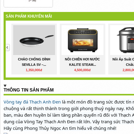
SẢN PHẨM KHUYẾN MÃI
CHẢO CHỐNG DÍNH
NỒI CHIÊN HƠI NƯỚC
Nồi Áp Suất 
SEVILLA SV –...
KALITE STEAM...
Chất.
1,350,000đ
4,500,000đ
2,800,
THÔNG TIN SẢN PHẨM
Vòng tay đá Thạch Anh Đen
là một món đồ trang sức được tín 
chuộng và rất thịnh thành trong giới phong thuỷ ngày nay. Kh
ban, màu đen huyền bí làm tăng phần quyến rũ đối với Thạch A
dụng của Vòng Tay Thạch Anh Đen rất lớn. Vậy trang sức Thạc
Hãy cùng Phong Thủy Ngọc An tìm hiểu về chúng nhé!