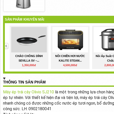
SẢN PHẨM KHUYẾN MÃI
CHẢO CHỐNG DÍNH
NỒI CHIÊN HƠI NƯỚC
Nồi Áp Suất 
SEVILLA SV –...
KALITE STEAM...
Chất.
1,350,000đ
4,500,000đ
2,800,
THÔNG TIN SẢN PHẨM
Máy ép trái cây Olivio SJ210
là một trong những lựa chọn hàn
ép tự nhiên. Với thiết kế hiện đại và tiện lợi, máy ép trái cây O
nhanh chóng có được những cốc nước ép tươi ngon, bổ dưỡng 
công sức. LH: 0902180041