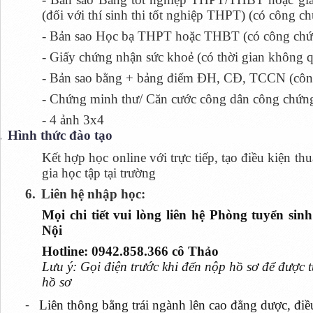
(đối với thí sinh thi tốt nghiệp THPT) (có công c
- Bản sao Học bạ THPT hoặc THBT (có công chứ
- Giấy chứng nhận sức khoẻ (có thời gian không q
- Bản sao bằng + bảng điểm ĐH, CĐ, TCCN (công
- Chứng minh thư/ Căn cước công dân công chứn
- 4 ảnh 3x4
.
Hình thức đào tạo
Kết hợp học online với trực tiếp, tạo điều kiện th
gia học tập tại trường
6.
Liên hệ nhập học:
Mọi chi tiết vui lòng liên hệ Phòng tuyển si
Nội
Hotline: 0942.858.366 cô Thảo
Lưu ý: Gọi điện trước khi đến nộp hồ sơ để được 
hồ sơ
-
Liên thông bằng trái ngành lên cao đẳng dược, đ