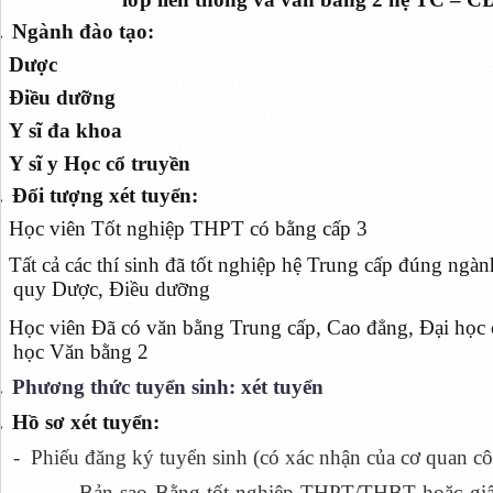
.
Ngành đào tạo:
Dược
Điều dưỡng
Y sĩ đa khoa
Y sĩ y Học cổ truyền
.
Đối tượng xét tuyển:
Học viên Tốt nghiệp THPT có bằng cấp 3
Tất cả các thí sinh đã tốt nghiệp hệ Trung cấp đúng ngà
quy Dược, Điều dưỡng
Học viên Đã có văn bằng Trung cấp, Cao đẳng, Đại học
học Văn bằng 2
.
Phương thức tuyển sinh: xét tuyển
.
Hồ sơ xét tuyển:
- Phiếu đăng ký tuyển sinh (có xác nhận của cơ quan cô
- Bản sao Bằng tốt nghiệp THPT/THBT hoặc giấy