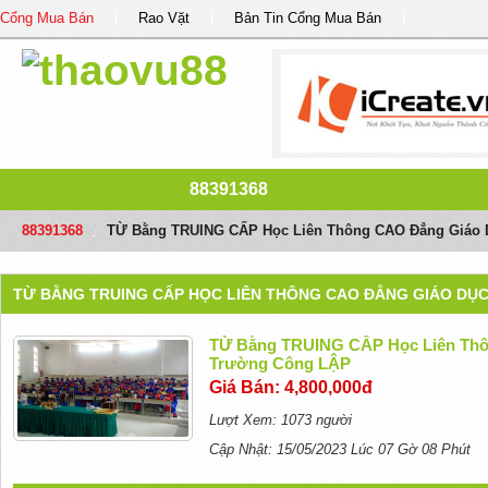
Cổng Mua Bán
Rao Vặt
Bản Tin Cổng Mua Bán
88391368
88391368
/
TỪ Bằng TRUING CẤP Học Liên Thông CAO Đẳng Giáo
TỪ BẰNG TRUING CẤP HỌC LIÊN THÔNG CAO ĐẲNG GIÁO DỤ
TỪ Bằng TRUING CẤP Học Liên Th
Trường Công LẬP
Giá Bán: 4,800,000đ
Lượt Xem: 1073 người
Cập Nhật: 15/05/2023 Lúc 07 Gờ 08 Phút