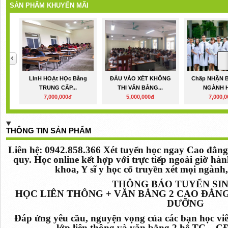
SẢN PHẨM KHUYẾN MÃI
LInH HOẠt HỌc Bằng
ĐÀU VÀO XÉT KHÔNG
Chấp NHẬN B
TRUNG CẤP...
THI VĂN BẰNG...
NGÀNH H
7,000,000đ
5,000,000đ
7,000,
THÔNG TIN SẢN PHẨM
Liên hệ: 0942.858.366 Xét tuyển học ngay Cao đẳn
quy. Học online kết hợp với trực tiếp ngoài giờ hà
khoa, Y sĩ y học cổ truyền xét mọi ngành
THÔNG BÁO TUYỂN SIN
HỌC LIÊN THÔNG + VĂN BẰNG 2 CAO ĐẲNG
DƯỠNG
Đáp ứng yêu cầu, nguyện vọng của các bạn học vi
lớp liên thông và văn bằng 2 hệ TC – C