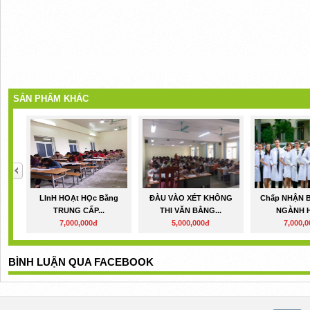
SẢN PHẨM KHÁC
LInH HOẠt HỌc Bằng
ĐÀU VÀO XÉT KHÔNG
Chấp NHẬN B
TRUNG CẤP...
THI VĂN BẰNG...
NGÀNH H
7,000,000đ
5,000,000đ
7,000,
BÌNH LUẬN QUA FACEBOOK