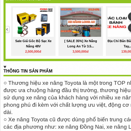
Sale Giá Gốc Bộ Sạc Xe
[ SALE 35%] Xe Nâng
Địa Chỉ Bán B
Nâng 48V
Long An Từ 3.5...
Tay,.
2,500,000đ
3,500,000đ
139,0
THÔNG TIN SẢN PHẨM
○ Thương hiệu xe nâng Toyota là một trong TOP n
được ưa chuộng hàng đầu thị trường, thương hiệu
sử dụng xe nâng của khách hàng với nhiều xe nâng
phong phú đi kèm với chất lượng ưu việt, động cơ m
dài. 
○ Xe nâng Toyota cũ được dùng phổ biến trung các 
các địa phương như: xe nâng Đồng Nai, xe nâng L