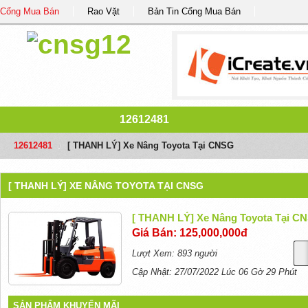
Cổng Mua Bán
Rao Vặt
Bản Tin Cổng Mua Bán
12612481
12612481
/
[ THANH LÝ] Xe Nâng Toyota Tại CNSG
[ THANH LÝ] XE NÂNG TOYOTA TẠI CNSG
[ THANH LÝ] Xe Nâng Toyota Tại C
Giá Bán: 125,000,000đ
Lượt Xem: 893 người
Cập Nhật: 27/07/2022 Lúc 06 Gờ 29 Phút
SẢN PHẨM KHUYẾN MÃI