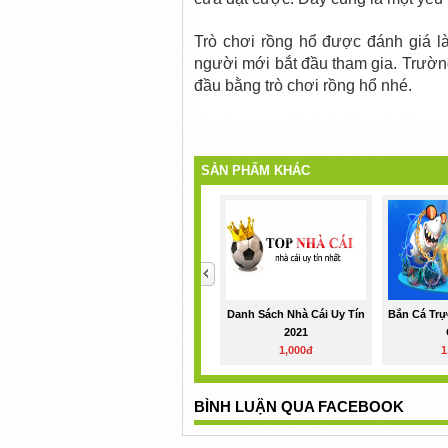
Trò chơi rồng hổ được đánh giá là
người mới bắt đầu tham gia. Trườn
đầu bằng trò chơi rồng hổ nhé.
SẢN PHẨM KHÁC
<
Danh Sách Nhà Cái Uy Tín
Bắn Cá Trự
2021
1,000đ
1
BÌNH LUẬN QUA FACEBOOK