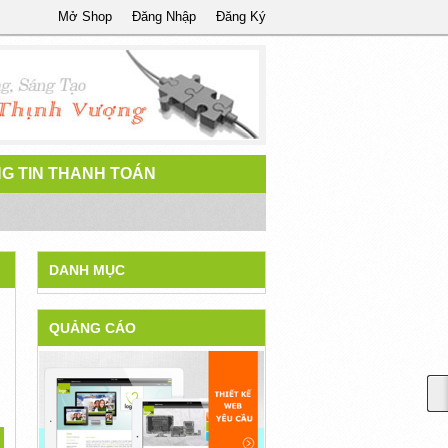
Mở Shop
Đăng Nhập
Đăng Ký
G TIN THANH TOÁN
DANH MỤC
QUẢNG CÁO