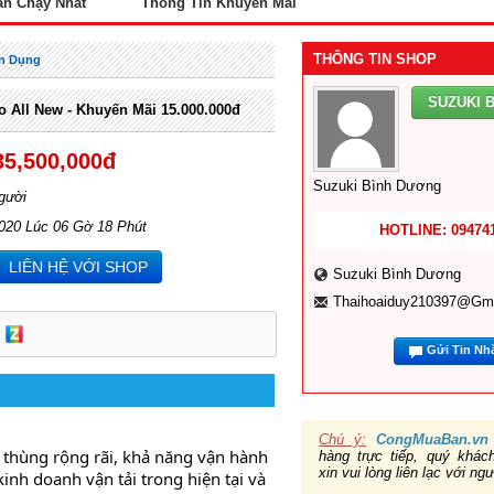
án Chạy Nhất
Thông Tin Khuyến Mãi
THÔNG TIN SHOP
ên Dụng
SUZUKI 
o All New - Khuyến Mãi 15.000.000đ
35,500,000đ
Suzuki Bình Dương
gười
2020 Lúc 06 Gờ 18 Phút
HOTLINE: 09474
LIÊN HỆ VỚI SHOP
Suzuki Bình Dương
Thaihoaiduy210397@gm
Gửi Tin Nh
Chú ý:
CongMuaBan.vn
h thùng rộng rãi, khả năng vận hành 
hàng trực tiếp, quý khá
xin vui lòng liên lạc với ng
inh doanh vận tải trong hiện tại và 