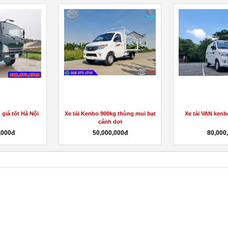
 giá tốt Hà Nội
Xe tải Kenbo 900kg thùng mui bạt
Xe tải VAN kenb
cánh dơi
,000đ
50,000,000đ
80,000