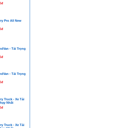
0đ
ry Pro All New
0đ
ndVan - Tải Trọng
0đ
ndVan - Tải Trọng
0đ
ry Truck - Xe Tải
hạy Nhất
0đ
ry Truck - Xe Tải