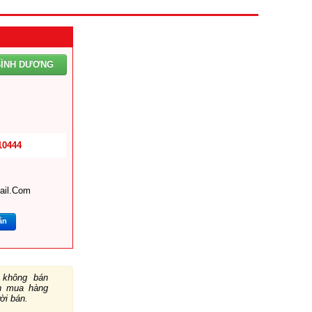
BÌNH DƯƠNG
10444
ail.com
ắn
không bán
ch mua hàng
ười bán.