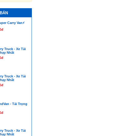
 BÁN
uper Carry Van⚡️
0đ
ry Truck - Xe Tải
hạy Nhất
0đ
ry Truck - Xe Tải
hạy Nhất
0đ
ndVan - Tải Trọng
0đ
ry Truck - Xe Tải
hạy Nhất