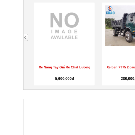
next
 kẹp cáp 3 tấn
Xe Nâng Tay Giá Rẻ Chất Lượng
Xe ben 7T75 2 cầu
 siêu...
00đ
5,600,000đ
280,000