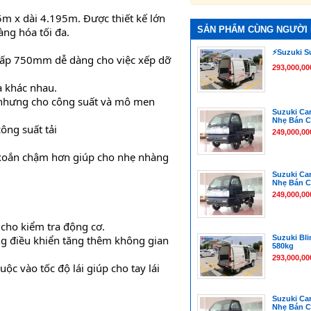
m x dài 4.195m. Được thiết kế lớn 
SẢN PHẨM CÙNG NGƯỜI
àng hóa tối đa.
⚡️Suzuki S
thấp 750mm dễ dàng cho việc xếp dỡ 
293,000,00
a khác nhau.
ệu nhưng cho công suất và mô men 
Suzuki Car
Nhẹ Bán C
ông suất tải
249,000,00
oắn chậm hơn giúp cho nhẹ nhàng 
Suzuki Car
Nhẹ Bán C
249,000,00
 cho kiểm tra động cơ.
Suzuki Bli
g điều khiển tăng thêm không gian 
580kg
.
293,000,00
uộc vào tốc độ lái giúp cho tay lái 
Suzuki Car
Nhẹ Bán C