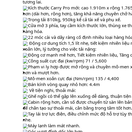
tương lai.
Kích thước Carry Pro mới: cao 1.910m x rộng 1.765
hơn (dài hơn, rộng hơn), tăng khả năng chuyên chở h
Trọng tải 810kg, 950kg kể cả tài xế và phụ xế.
Cửa mở 3 phía, tay cầm kích thước lớn, thùng xe 
hàng hóa.
22 móc cài và dây ràng cố định nhiều loại hàng hó
 Động cơ dung tích 1,5 lít nhẹ, tiết kiệm nhiên li
xoắn lớn, lý tưởng cho việc tải nặng:
Động cơ mạnh mẽ hơn, Tiết kiệm nhiên liệu, Tăng c
Công suất cực đại (kw/rpm) 71 / 5,600
Phạm vi ly hợp được mở rộng và chuyền mô-men x
hơn và mượt hơn.
Mô-men xoắn cực đại (Nm/rpm) 135 / 4,400
Bán kính vòng quay nhỏ hơn: 4.4m
 Về tiện nghi, thoải mái:
Ghế ngồi có thể gập lên xuống dễ dàng, thuận tiện
Cabin rộng hơn, cần số được chuyển từ sàn lên bản
để chân tạo sự thoải mái, cân bằng trọng tâm tốt hơn
Tay lái trợ lực điện, điều chỉnh mức độ hỗ trợ tùy th
nhẹ.
Máy lạnh làm mát nhanh.
Góc vượt đỉnh dốc lớn hơn.