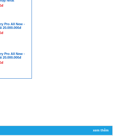
hạy Nhất
0đ
ry Pro All New -
i 20.000.000đ
0đ
ry Pro All New -
i 20.000.000đ
0đ
xem thêm