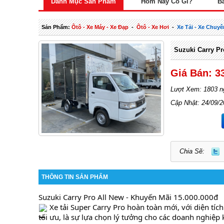
Danh Mục Sản Phẩm
Hôm Nay Có Gì?
B
Sản Phẩm:
Ôtô - Xe Máy - Xe Đạp
-
Ôtô - Xe Hơi
-
Xe Tải - Xe Chuy
Suzuki Carry Pr
Giá Bán: 3
Lượt Xem: 1803 n
Cập Nhật: 24/09/
Chia Sẽ:
THÔNG TIN SẢN PHẨM
Suzuki Carry Pro All New - Khuyến Mãi 15.000.000đ 
 Xe tải Super Carry Pro hoàn toàn mới, với diện tíc
tối ưu, là sự lựa chọn lý tưởng cho các doanh nghiệp k