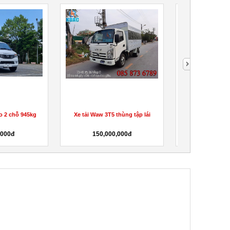
o 2 chỗ 945kg
Xe tải Waw 3T5 thùng tập lái
XE TẢI TẬP LÁ
H360/
,000đ
150,000,000đ
80,000