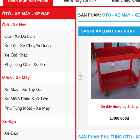
Danh Mục Sản Phẩm
Hôm Nay Có Gì?
Bán Chạy Nhấ
ÔTÔ - XE MÁY - XE ĐẠP
SẢN PHẨM:
ÔTÔ - XE MÁY - X
Ôtô - Xe Hơi
SẢN PHẨM BÁN CHẠY NHẤT
Ôtô - Xe Du Lịch
Xe Tải - Xe Chuyên Dụng
Xe Ôtô Khác
Phụ Tùng Ôtô - Xe Hơi
next
Môtô - Xe Máy
Xe Máy - Xe Tay Ga
Xe Môtô Phân Khối Lớn
Kệ đồ nghề 3 ngăn
Xe đẩy dụng cụ 2 tầng
Phụ Tùng Môtô - Xe Máy
1,450,000đ
1,400,000đ
Xe Đạp
Xe-Dap
SẢN PHẨM PHỤ TÙNG ÔTÔ - X