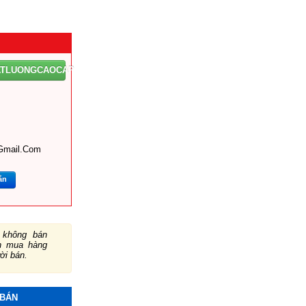
ATLUONGCAOCAP
gmail.com
ắn
không bán
ch mua hàng
ười bán.
 BÁN