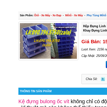
Sản Phẩm:
Ôtô - Xe Máy - Xe Đạp
-
Môtô - Xe Máy
-
Phụ Tùng Môtô 
Hộp Đựng Linh 
Khay Đựng Linh
Giá Bán: 1
Lượt Xem: 2156 n
Cập Nhật: 25/09/2
Chia Sẽ:
THÔNG TIN SẢN PHẨM
Kệ đựng bulong ốc vít
không chỉ có đ