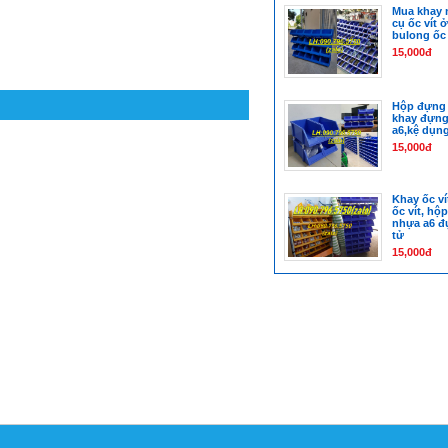
Mua khay 
cụ ốc vít 
bulong ốc
15,000đ
Hộp đựng 
khay đựng 
a6,kệ dụng
15,000đ
Khay ốc ví
ốc vít, hộ
nhựa a6 đự
tử
15,000đ