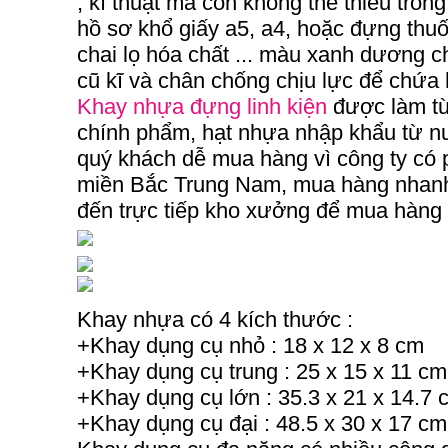
, kĩ thuật mà còn không thể thiếu tron
hồ sơ khổ giấy a5, a4, hoặc đựng thuố
chai lọ hóa chất ... màu xanh dương c
cũ kĩ và chân chống chịu lực để chứa
Khay nhựa đựng linh kiện
được làm từ
chính phẩm, hạt nhựa nhập khẩu từ nư
quý khách dễ mua hàng vì công ty có p
miền Bắc Trung Nam, mua hàng nhanh, 
đến trực tiếp kho xưởng để mua hàng
Khay nhựa có 4 kích thước :
+Khay dụng cụ nhỏ : 18 x 12 x 8 cm
+Khay dụng cụ trung : 25 x 15 x 11 c
+Khay dụng cụ lớn : 35.3 x 21 x 14.7
+Khay dụng cụ đại : 48.5 x 30 x 17 c