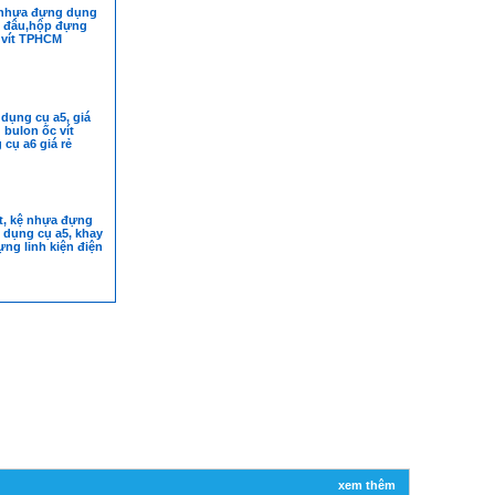
nhựa đựng dụng
ở đâu,hộp đựng
 vít TPHCM
dụng cụ a5, giá
bulon ốc vít
 cụ a6 giá rẻ
t, kệ nhựa đựng
p dụng cụ a5, khay
ng linh kiện điện
xem thêm