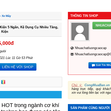
THÔNG TIN SHOP
- Xe Máy
NHUACH
Kiện 5 Ngăn, Kệ Dụng Cụ Nhiều Tầng,
 Kiện
5,000đ
Nhuachatluongcaocap
gười
Nhuachatluongcaocap@
021 Lúc 11 Gờ 53 Phút
Gửi Tin Nh
LIÊN HỆ VỚI SHOP
Chú ý:
CongMuaBan.vn
hàng trực tiếp, quý khá
xin vui lòng liên lạc với ng
ộ HOT trong ngành cơ khí
SẢN PHẨM CÙNG NGƯỜI