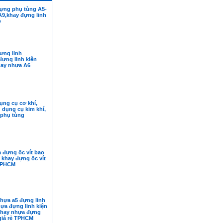
ựng phụ tùng A5-
A9,khay đựng linh
p
ựng linh
đựng linh kiện
hay nhựa A6
ụng cụ cơ khí,
 dụng cụ kim khí,
phụ tùng
 đựng ốc vít bao
, khay đựng ốc vít
 TPHCM
nhựa a5 đựng linh
hựa đựng linh kiện
 khay nhựa đựng
giá rẻ TPHCM