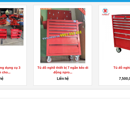
 xe L8001
Kệ đồ nghề 3 ngăn
Bàn nguội 
,000đ
1,500,000đ
7,500,