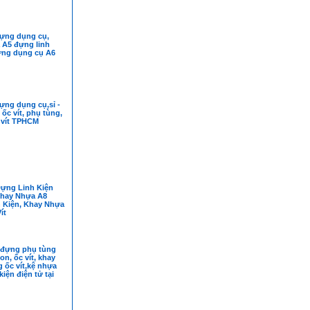
ựng dụng cụ,
 A5 đựng linh
đựng dụng cụ A6
ựng dụng cụ,sỉ -
 ốc vít, phụ tùng,
 vít TPHCM
ựng Linh Kiện
Khay Nhựa A8
 Kiện, Khay Nhựa
ít
đựng phụ tùng
on, ốc vít, khay
 ốc vít,kệ nhựa
kiện điện tử tại