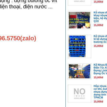
ụng : đựng bulong ốc vít
15,000đ
điện thoại, điện nước ...
Kệ nhựa đ
khay nhựa
kiện, kệ 
Q10
M
15,000đ
96.5750(zalo)
Kệ nhựa đ
lẻ kệ đựng
bulong ốc
15,000đ
Kệ Nhựa Đ
Điện Tử, 
Đựng Linh
Đựng Ốc V
15,000đ
Hộp nhựa 
cơ khí, bul
nhựa đựng
đựng linh 
TPHCM
15,000đ