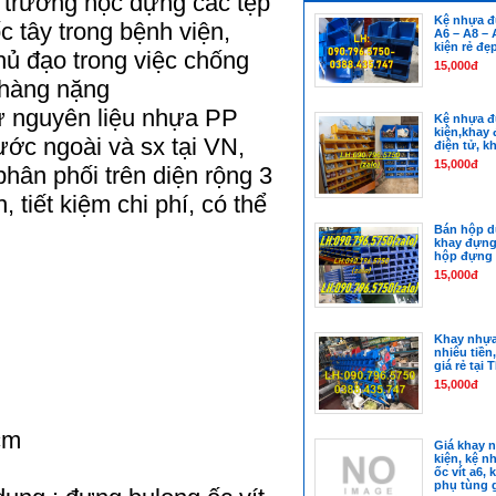
g trường học đựng các tệp
Kệ nhựa đ
c tây trong bệnh viện,
A6 – A8 – 
kiện rẻ đẹ
hủ đạo trong việc chống
15,000đ
 hàng nặng
 nguyên liệu nhựa PP
Kệ nhựa đ
kiện,khay 
ớc ngoài và sx tại VN,
điện tử, k
15,000đ
hân phối trên diện rộng 3
tiết kiệm chi phí, có thể
Bán hộp d
khay đựng
hộp đựng 
15,000đ
Khay nhựa
nhiêu tiền
giá rẻ tại
15,000đ
m
 cm
Giá khay 
kiện, kệ n
m
ốc vít a6,
phụ tùng 