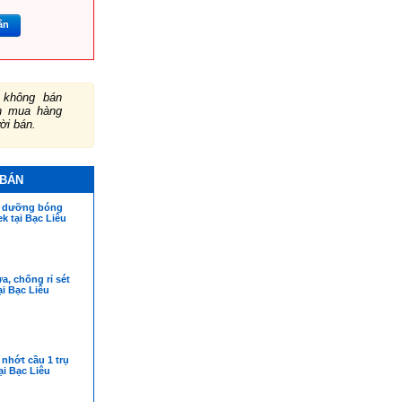
ắn
không bán
ch mua hàng
ười bán.
 BÁN
h dưỡng bóng
ek tại Bạc Liêu
ửa, chống rỉ sét
i Bạc Liêu
nhớt cầu 1 trụ
ại Bạc Liêu