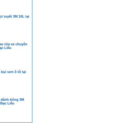
t tuyết 3M 10L tại
au rửa xe chuyên
ạc Liêu
 bụi sơn ô tô tại
 đánh bóng 3M
 Bạc Liêu