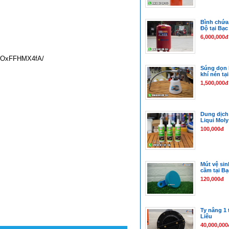
Bình chứa 
Độ tại Bạc
6,000,000đ
vBOxFFHMX4fA/
Súng dọn 
khí nén tạ
1,500,000đ
Dung dịch 
Liqui Moly
100,000đ
Mút vệ sin
cầm tại Bạ
120,000đ
Ty nâng 1 
Liêu
40,000,000