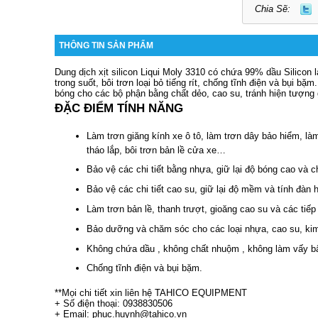
Chia Sẽ:
THÔNG TIN SẢN PHẨM
Dung dịch xịt silicon Liqui Moly 3310
có chứa 99% dầu Silicon l
trong suốt, bôi trơn loại bỏ tiếng rít, chống tĩnh điện và bụi bặm.
bóng cho các bộ phận bằng chất dẻo, cao su, tránh hiện tượng 
ĐẶC ĐIỂM TÍNH NĂNG
Làm trơn giăng kính xe ô tô, làm trơn dây bảo hiểm, làm
tháo lắp, bôi trơn bản lề cửa xe…
Bảo vệ các chi tiết bằng nhựa, giữ lại độ bóng cao và c
Bảo vệ các chi tiết cao su, giữ lại độ mềm và tính đàn hồ
Làm trơn bản lề, thanh trượt, gioăng cao su và các tiếp
Bảo dưỡng và chăm sóc cho các loại nhựa, cao su, kim 
Không chứa dầu , không chất nhuộm , không làm vấy bẩn
Chống tĩnh điện và bụi bặm.
**Mọi chi tiết xin liên hệ TAHICO EQUIPMENT
+ Số điện thoại: 0938830506
+ Email: phuc.huynh@tahico.vn