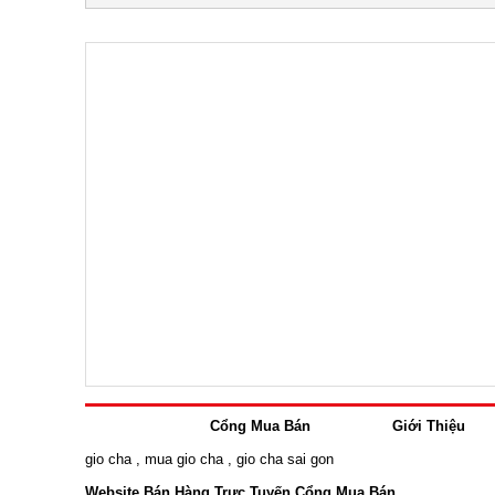
Cổng Mua Bán
Giới Thiệu
gio cha
,
mua gio cha
,
gio cha sai gon
Website Bán Hàng Trực Tuyến Cổng Mua Bán