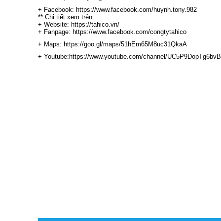
+ Facebook: https://www.facebook.com/huynh.tony.982
** Chi tiết xem trên:
+ Website: https://tahico.vn/
+ Fanpage: https://www.facebook.com/congtytahico
+ Maps: https://goo.gl/maps/51hEm65M8uc31QkaA
+ Youtube:https://www.youtube.com/channel/UC5P9DopTg6b