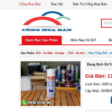
Cổng Mua Bán
Rao Vặt
Bản Tin Cổng Mua Bán
Danh Mục Sản Phẩm
Hôm Nay Có Gì?
B
Sản Phẩm:
Ôtô - Xe Máy - Xe Đạp
-
Ôtô - Xe Hơi
-
Phụ Tùng Ôtô - X
Dung Dịch Xịt S
Giá Bán: 1
Lượt Xem: 2093 n
Cập Nhật: 25/08/