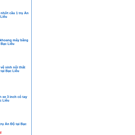
nhớt cầu 1 trụ Ấn
 Liêu
khoang máy bằng
i Bạc Liêu
vệ sinh nội thất
 tại Bạc Liêu
h xe 3 inch có tay
c Liêu
trụ Ấn Độ tại Bạc
đ