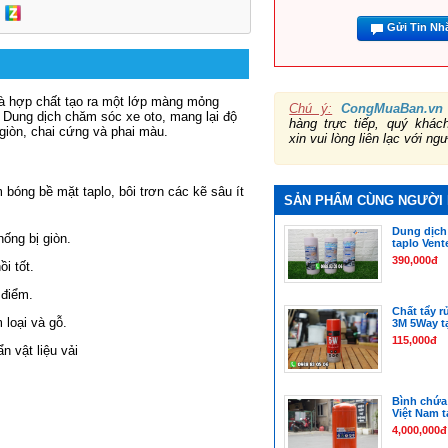
Gửi Tin Nh
à hợp chất tạo ra một lớp màng mỏng
Chú ý:
CongMuaBan.vn
Dung dịch chăm sóc xe oto
, mang lại độ
hàng trực tiếp, quý khá
giòn, chai cứng và phai màu.
xin vui lòng liên lạc với ng
 bóng bề mặt taplo, bôi trơn các kẽ sâu ít
SẢN PHẨM CÙNG NGƯỜI
Dung dịc
hống bị giòn.
taplo Vent
390,000đ
i tốt.
 điểm.
Chất tẩy r
loại và gỗ.
3M 5Way tạ
115,000đ
 vật liệu vải
Bình chứa 
Việt Nam t
4,000,000đ