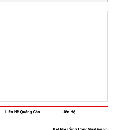
Liên Hệ Quảng Cáo
Liên Hệ
Kết Nối Cùng CongMuaBan.vn