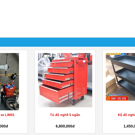
ết 40 Lít
Xe đẩy dụng cụ có ngăn kéo và
Xe đẩy dụng cụ
tấm treo
000đ
2,850,000đ
1,850,