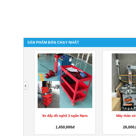
SẢN PHẨM BÁN CHẠY NHẤT
next
 5 ngăn
Kệ đồ nghề 3 ngăn
Bình Bọt tuy
000đ
1,450,000đ
4,200,