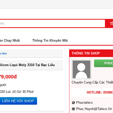
án Chạy Nhất
Thông Tin Khuyến Mãi
THÔNG TIN SHOP
e Hơi
PHU
ilicon Liqui Moly 3310 Tại Bạc Liêu
79,000đ
Chuyên Cung Cấp Các Thiết
gười
2020 Lúc 16 Gờ 30 Phút
HOTLINE: 09388
LIÊN HỆ VỚI SHOP
Phuctahico
Phuc.huynh@tahico.vn