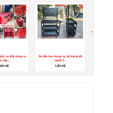
 cụ, kệ đựng đồ
5 mẫu xe đẩy đựng dụng cụ 3
Tủ đồ nghề thiết 
3...
ngăn dành cho...
động n
 hệ
Liên hệ
Liên