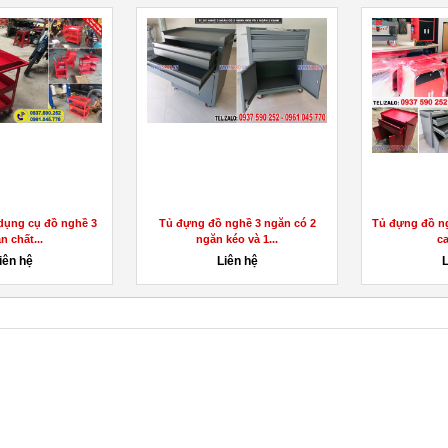
 3 ngăn có 2
Tủ đựng đồ nghề, xe đẩy dụng cụ
Xe đẩy treo dụng
và 1...
cao cấp...
nghề 
 hệ
Liên hệ
Liên