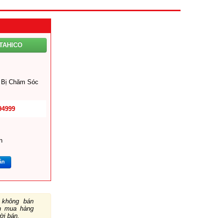
TAHICO
 Bị Chăm Sóc
94999
n
ắn
không bán
ch mua hàng
ười bán.