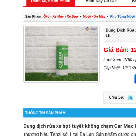
Danh Mục Sản Phẩm
Hôm Nay Có Gì?
B
Sản Phẩm:
Ôtô - Xe Máy - Xe Đạp
-
Môtô - Xe Máy
-
Phụ Tùng Môtô 
Dung Dịch Rửa 
Lít
Giá Bán: 1
Lượt Xem: 2760 n
Cập Nhật: 12/11/2
Chia Sẽ:
THÔNG TIN SẢN PHẨM
Dung dịch rửa xe bọt tuyết không chạm Car Max 1 
thương hiệu Tenzi số 1 tại Ba Lan. Sản phẩm được c