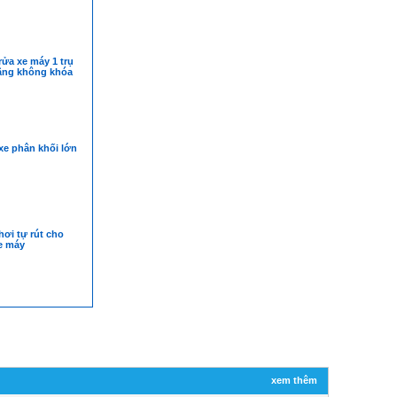
ửa xe máy 1 trụ
nâng không khóa
xe phân khối lớn
ơi tự rút cho
e máy
xem thêm