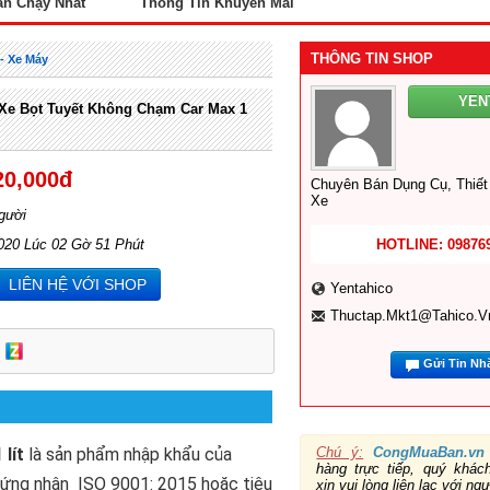
án Chạy Nhất
Thông Tin Khuyến Mãi
THÔNG TIN SHOP
- Xe Máy
YEN
Xe Bọt Tuyết Không Chạm Car Max 1
20,000đ
Chuyên Bán Dụng Cụ, Thiết
Xe
gười
020 Lúc 02 Gờ 51 Phút
HOTLINE: 09876
LIÊN HỆ VỚI SHOP
Yentahico
Thuctap.mkt1@tahico.v
Gửi Tin Nh
lít
là sản phẩm nhập khẩu của
Chú ý:
CongMuaBan.vn
hàng trực tiếp, quý khá
hứng nhận ISO 9001: 2015 hoặc tiêu
xin vui lòng liên lạc với ng