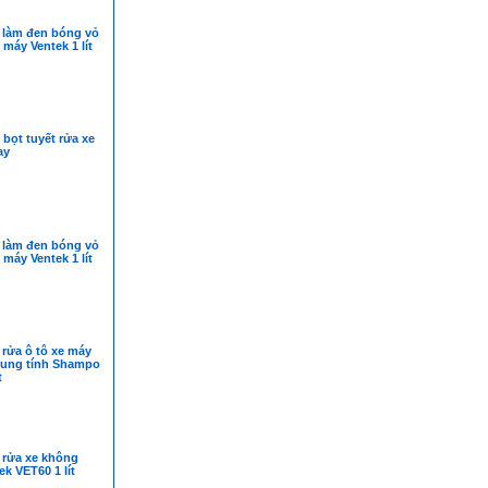
 làm đen bóng vỏ
 máy Ventek 1 lít
bọt tuyết rửa xe
ay
 làm đen bóng vỏ
 máy Ventek 1 lít
rửa ô tô xe máy
rung tính Shampo
t
 rửa xe không
k VET60 1 lít