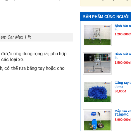
SẢN PHẨM CÙNG NGƯỜI
Bình hút n
lít
1,200,000đ
hạm Car Max 1 lít
 được ứng dụng rộng rãi, phù hợp
Bình hút n
lít
 các loại xe.
1,500,000đ
nh, có thể rửa bằng tay hoặc cho
Găng tay l
dụng
50,000đ
Máy rửa x
T2200MC
8,900,000đ