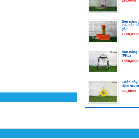
120,000đ
Ben nâng r
loại bàn 
gài
1,600,000đ
Ben nâng 
(PKL)
1,600,000đ
Cuộn dây h
tiệm rửa x
800,000đ