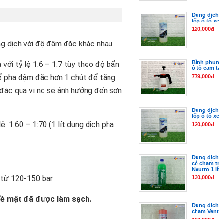
Dung dịch
lốp ô tô xe
120,000đ
g dịch với độ đậm đặc khác nhau
Bình phun 
 với tỷ lệ 1:6 – 1:7 tùy theo độ bẩn
ô tô cầm t
hể pha đậm đặc hơn 1 chút để tăng
779,000đ
 đặc quá vì nó sẽ ảnh hưởng đến sơn
Dung dịch
lốp ô tô xe
ệ: 1:60 – 1:70 (1 lít dung dịch pha
120,000đ
Dung dịch 
có chạm t
Neutro 1 lí
 từ 120-150 bar
130,000đ
bề mặt đã được làm sạch.
Dung dịch
chạm Vente