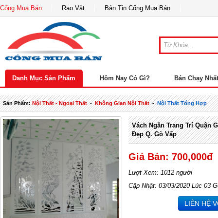
Cổng Mua Bán
Rao Vặt
Bản Tin Cổng Mua Bán
Danh Mục Sản Phẩm
Hôm Nay Có Gì?
Bán Chạy Nhấ
Sản Phẩm:
Nội Thất - Ngoại Thất
-
Không Gian Nội Thất
-
Nội Thất Tổng Hợp
Vách Ngăn Trang Trí Quận 
Đẹp Q. Gò Vấp
Giá Bán: 700,000đ
Lượt Xem: 1012 người
Cập Nhật: 03/03/2020 Lúc 03 G
LIÊN HỆ 