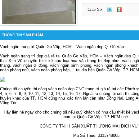
Chia Sẽ:
THÔNG TIN SẢN PHẨM
Vách ngăn trang trí Quận Gò Vấp, HCM – Vách ngăn đẹp Q. Gò Vấp
Vách ngăn trang trí đẹp giá rẻ
tại Quận Gò Vấp, HCM – Vách ngăn đẹp Q. G
thất Kim Vũ chuyên thiết kế các loại hoa văn trang trí đẹp như: vách n
thang, vách ngăn di động, vách ngăn bình phong,
vách ngăn phòng khách
ngăn phòng ngủ, vách ngăn phòng bếp,… tại địa bàn Quận Gò Vấp, TP. HCM
Chúng tôi chuyên thi công
vách ngăn đẹp CNC
trang trí giá rẻ tại các Phườ
4, 5, 6, 7, 8, 9, 10, 11, 12, 13, 14, 15, 16, 17. Ngoài ra chúng tôi còn thi cô
huyện khác của TP. HCM cũng như các tỉnh lân cận như Đồng Nai, Long 
Vũng Tàu,…
Hãy liên hệ ngay cho cho chúng tôi nếu quý khách có nhu cầu thiết kế vách
bạn tại Quận Gò Vấp, TP. HCM nhé.
CÔNG TY TNHH SẢN XUẤT THƯƠNG MẠI DỊCH VỤ 
Mã Số Thuế: 0313748065