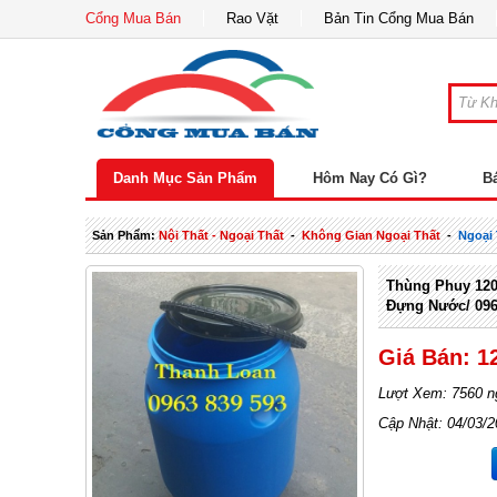
Cổng Mua Bán
Rao Vặt
Bản Tin Cổng Mua Bán
Danh Mục Sản Phẩm
Hôm Nay Có Gì?
B
Sản Phẩm:
Nội Thất - Ngoại Thất
-
Không Gian Ngoại Thất
-
Ngoại
Thùng Phuy 120 
Đựng Nước/ 09
Giá Bán: 1
Lượt Xem: 7560 n
Cập Nhật: 04/03/