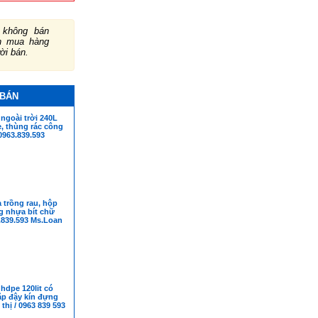
không bán
ch mua hàng
ười bán.
 BÁN
ngoài trời 240L
, thùng rác công
0963.839.593
 trồng rau, hộp
g nhựa bít chữ
.839.593 Ms.Loan
hdpe 120lit có
ắp đậy kín đựng
thị / 0963 839 593