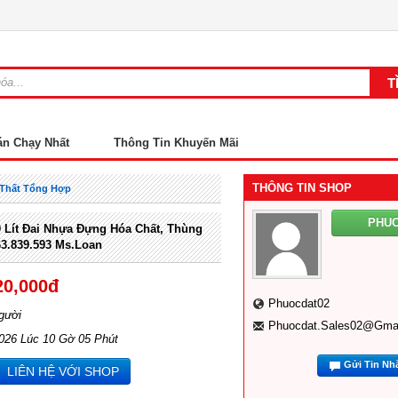
án Chạy Nhất
Thông Tin Khuyến Mãi
THÔNG TIN SHOP
 Thất Tổng Hợp
PHU
Lít Đai Nhựa Đựng Hóa Chất, Thùng
63.839.593 Ms.Loan
20,000đ
Phuocdat02
gười
Phuocdat.sales02@gma
2026 Lúc 10 Gờ 05 Phút
Gửi Tin Nh
LIÊN HỆ VỚI SHOP