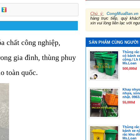
Chú ý:
CongMuaBan.vn
hàng trực tiếp, quý khá
xin vui lòng liên lạc với ng
́a chất công nghiệp,
SẢN PHẨM CÙNG NGƯỜI
Thùng rác 
trong gia đình, thùng phuy
có bánh xe
cộng./ Lh 
Ms.Loan
500,000đ
ao toàn quốc.
Khay nhựa
nhựa, són
nhật. 0963
55,000đ
Thùng rác 
bánh xe n
rác khu đô 
Ms.Loan