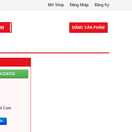
Mở Shop
Đăng Nhập
Đăng Ký
ĐĂNG SẢN PHẨM
OCDAT02
il.com
ắn