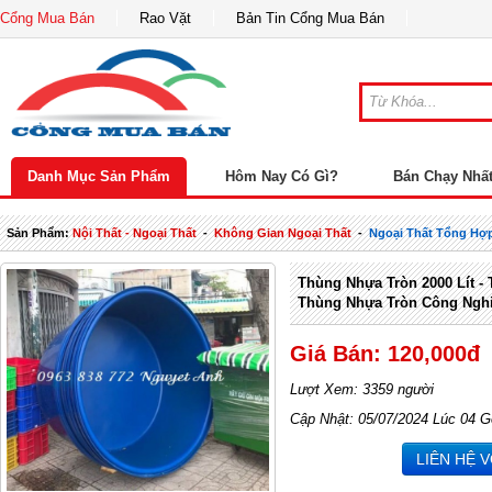
Cổng Mua Bán
Rao Vặt
Bản Tin Cổng Mua Bán
Danh Mục Sản Phẩm
Hôm Nay Có Gì?
Bán Chạy Nhấ
Sản Phẩm:
Nội Thất - Ngoại Thất
-
Không Gian Ngoại Thất
-
Ngoại Thất Tổng Hợ
Thùng Nhựa Tròn 2000 Lít - 
Thùng Nhựa Tròn Công Nghi
Giá Bán: 120,000đ
Lượt Xem: 3359 người
Cập Nhật: 05/07/2024 Lúc 04 G
LIÊN HỆ 