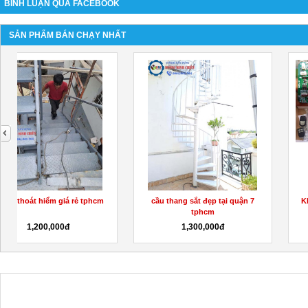
BÌNH LUẬN QUA FACEBOOK
SẢN PHẨM BÁN CHẠY NHẤT
next
KHÓA ĐIỀU KHIỂN CỬA CUỐN
REMOTE CỬA CUỐN KATO
AUSTDOOR
600,000đ
450,000đ