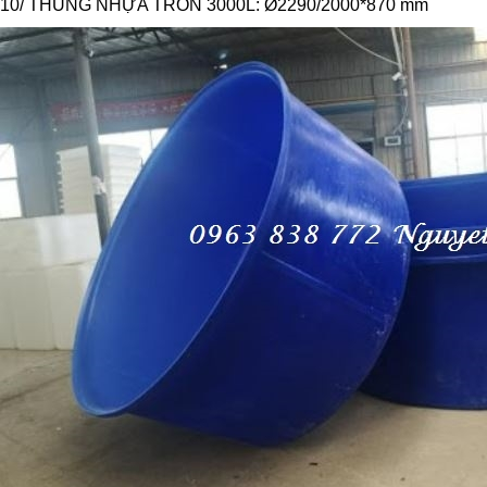
10/ THÙNG NHỰA TRÒN 3000L: Ø2290/2000*870 mm