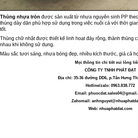
Thùng nhựa tròn
được sản xuất từ nhựa nguyên sinh PP theo 
thùng dày dặn phù hợp sử dụng trong việc nuôi cá với thời gia
tốt.
Thùng chữ nhật được thiết kế linh hoạt đáy rộng, thành thùng 
nhau khi không sử dụng.
Màu sắc tươi sáng, nhựa bóng đẹp, nhiều kích thước, giá cả hợp
Mọi thông tin chi tiết vui lòng li
CÔNG TY TNHH PHÁT ĐẠT
Địa chỉ: 35-36 đường DD6, p.Tân Hưng T
Hotline/zalo: 0963.838.772
Email:
phuocdat.sales04@gmail
Zahomail:
anhnguyet@nhuaphatda
Web: nhuaphatdat.com