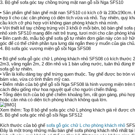
3. Bộ ghế sofa góc tay chồng trứng mặt nan gỗ sồi Nga SFS10
• Sản phẩm ghế bàn ghế mặt nan SFS10 có kích cỡ là 230x190cm. Đ
hợp lí cho các căn phòng có diện tích vừa và nhỏ. Tuy nhiên, quý kh
cầu kích cỡ phù hợp với không gian phòng khách nhà mình.
• Với thiết kế tay chồng trứng với 3 khối ở mỗi bên, bộ bàn ghế sof
nhỏ xinh SFS10 mang đến nét trẻ trung, tươi mới cho căn phòng kh
• Bên cạnh đó, mẫu bộ ghế sofa gỗ tự nhiên đơn giản này còn sở h
góc để có thể chỉnh phần tựa lưng dài ngắn theo ý muốn của gia chủ
4. Bộ sofa góc vương miện gỗ sồi Nga SFS08
• Bộ ghế sofa gỗ góc chữ L phòng khách nhỏ SFS08 có kích thước
2m3, văng ngắn 2m, 2 đôn nhỏ và 1 bàn uống nước, tuân thủ đúng th
sofa gỗ tự nhiên.
• Vẫn là kiểu dáng tay ghế trứng quen thuộc. Tay ghế được bo tròn 
bám vào, vừa có tính thẩm mỹ cao.
• Điểm nhấn của bộ ghế gỗ sồi Nga SFS08 là hình vương miện trên
cách điệu giống như hoa nguyệt quế cho người chiến thắng.
• Tổng diện tích của bộ ghế chiểm khoảng 5m, rất gọn gàng, phù h
hoặc căn nhà có diện tích phòng khách không quá lớn.
Xem thêm: Top 8 bộ ghế sofa góc chữ L phòng khách giá rẻ được c
5. Bộ ghế sofa góc nhỏ gỗ sồi Nga SFS12
Kích thước của bộ ghế
sofa gỗ góc chữ L cho phòng khách nhỏ
SFS1
Đây là một trong những mẫu bàn ghế sofa phòng khách nhỏ nhất tại 