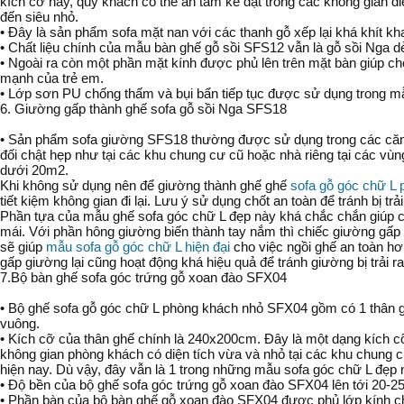
kích cỡ này, quý khách có thể an tâm kê đặt trong các không gian d
đến siêu nhỏ.
• Đây là sản phẩm sofa mặt nan với các thanh gỗ xếp lại khá khít kh
• Chất liệu chính của mẫu bàn ghế gỗ sồi SFS12 vẫn là gỗ sồi Nga d
• Ngoài ra còn một phần mặt kính được phủ lên trên mặt bàn giúp c
mạnh của trẻ em.
• Lớp sơn PU chống thấm và bụi bẩn tiếp tục được sử dụng trong mẫ
6. Giường gấp thành ghế sofa gỗ sồi Nga SFS18
• Sản phẩm sofa giường SFS18 thường được sử dụng trong các căn 
đối chật hẹp như tại các khu chung cư cũ hoặc nhà riêng tại các vùng
dưới 20m2.
Khi không sử dụng nên để giường thành ghế ghế
sofa gỗ góc chữ L
tiết kiệm không gian đi lại. Lưu ý sử dụng chốt an toàn để tránh bị trải
Phần tựa của mẫu ghế sofa góc chữ L đẹp này khá chắc chắn giúp ch
mái. Với phần hông giường biến thành tay nắm thì chiếc giường gấp
sẽ giúp
mẫu sofa gỗ góc chữ L hiện đại
cho việc ngồi ghế an toàn hơ
gấp giường lại cũng hoạt động khá hiệu quả để tránh giường bị trải ra 
7.Bộ bàn ghế sofa góc trứng gỗ xoan đào SFX04
• Bộ ghế sofa gỗ góc chữ L phòng khách nhỏ SFX04 gồm có 1 thân g
vuông.
• Kích cỡ của thân ghế chính là 240x200cm. Đây là một dạng kích 
không gian phòng khách có diện tích vừa và nhỏ tại các khu chung c
hiện nay. Dù vậy, đây vẫn là 1 trong những mẫu sofa góc chữ L đẹp n
• Độ bền của bộ ghế sofa góc trứng gỗ xoan đào SFX04 lên tới 20-2
• Phần bàn của bộ bàn ghế gỗ xoan đào SFX04 được phủ lớp kính c