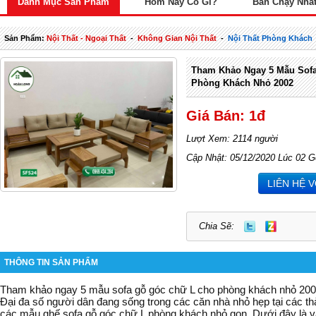
Danh Mục Sản Phẩm
Hôm Nay Có Gì?
Bán Chạy Nhấ
Sản Phẩm:
Nội Thất - Ngoại Thất
-
Không Gian Nội Thất
-
Nội Thất Phòng Khách
Tham Khảo Ngay 5 Mẫu Sof
Phòng Khách Nhỏ 2002
Giá Bán: 1đ
Lượt Xem: 2114 người
Cập Nhật: 05/12/2020 Lúc 02 G
LIÊN HỆ 
Chia Sẽ:
THÔNG TIN SẢN PHẨM
Tham khảo ngay 5 mẫu sofa gỗ góc chữ L cho phòng khách nhỏ 20
Đại đa số người dân đang sống trong các căn nhà nhỏ hẹp tại các t
các mẫu ghế sofa gỗ góc chữ L phòng khách nhỏ gọn. Dưới đây là v