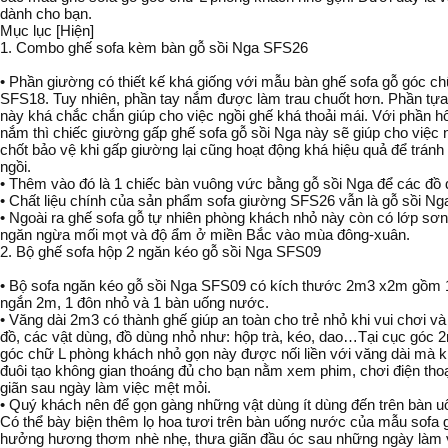
dành cho bạn.
Mục lục [Hiện]
1. Combo ghế sofa kèm bàn gỗ sồi Nga SFS26
• Phần giường có thiết kế khá giống với mẫu bàn ghế sofa gỗ góc c
SFS18. Tuy nhiên, phần tay nắm được làm trau chuốt hơn. Phần tựa
này khá chắc chắn giúp cho việc ngồi ghế khá thoải mái. Với phần h
nắm thì chiếc giường gấp ghế sofa gỗ sồi Nga này sẽ giúp cho việc 
chốt bảo vệ khi gấp giường lại cũng hoạt động khá hiệu quả để tránh g
ngồi.
• Thêm vào đó là 1 chiếc bàn vuông vức bằng gỗ sồi Nga để các đồ
• Chất liệu chính của sản phẩm sofa giường SFS26 vẫn là gỗ sồi Ng
• Ngoài ra ghế sofa gỗ tự nhiên phòng khách nhỏ này còn có lớp sơ
ngăn ngừa mối mọt và độ ẩm ở miền Bắc vào mùa đông-xuân.
2. Bộ ghế sofa hộp 2 ngăn kéo gỗ sồi Nga SFS09
• Bộ sofa ngăn kéo gỗ sồi Nga SFS09 có kích thước 2m3 x2m gồm 
ngắn 2m, 1 đôn nhỏ và 1 bàn uống nước.
• Văng dài 2m3 có thành ghế giúp an toàn cho trẻ nhỏ khi vui chơi v
đồ, các vật dùng, đồ dùng nhỏ như: hộp trà, kéo, dao…Tại cục góc
góc chữ L phòng khách nhỏ gọn này được nối liền với văng dài mà k
đuôi tạo không gian thoáng đủ cho bạn nằm xem phim, chơi điện thoạ
giãn sau ngày làm việc mệt mỏi.
• Quý khách nên để gọn gàng những vật dùng ít dùng đến trên bàn 
Có thể bày biện thêm lọ hoa tươi trên bàn uống nước của mẫu sofa
hưởng hương thơm nhè nhẹ, thưa giãn đầu óc sau những ngày làm v