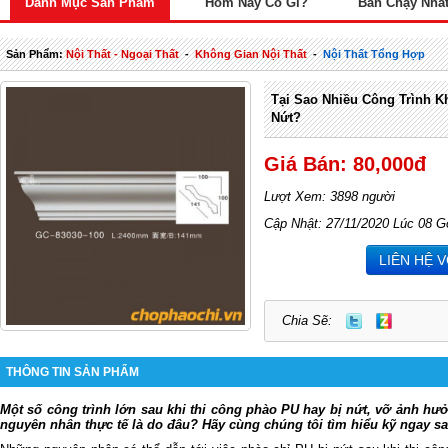
Danh Mục Sản Phẩm
Hôm Nay Có Gì?
Bán Chạy Nhấ
Sản Phẩm:
Nội Thất - Ngoại Thất
-
Không Gian Nội Thất
-
Nội Thất Tổng Hợp
Tại Sao Nhiều Công Trình K
Nứt?
Giá Bán: 80,000đ
Lượt Xem: 3898 người
Cập Nhật: 27/11/2020 Lúc 08 G
LIÊN HỆ 
Chia Sẽ:
THÔNG TIN SẢN PHẨM
Một số công trình lớn sau khi thi công phào PU hay bị nứt, vỡ ảnh hư
nguyên nhân thực tế là do đâu? Hãy cùng chúng tôi tìm hiểu kỹ ngay sa