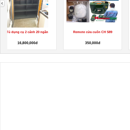
next
BỘ ĐIỀU KHIỂN CỬA CUỐN JG
Motor cửa cổng tự động tại
TP.HCM
900,000đ
100,000đ