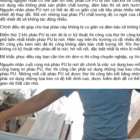
Những nguyên nhân có thể dẫn tới việc phào chỉ PU bị nứt sau khi thi cô
sử dụng nếu không phải sản phẩm chất lượng, đảm bảo thì sẽ ảnh hưởng
Nguyên nhân phào PU nứt có thể do độ co giãn của vật liệu phào nhiều nên
nhiệt độ thay đổi. Đối với những loại phào PU chất lượng độ co ngót của 
đổi nhiệt độ sẽ không tác động nhiều.
Chính điều đó giúp cho loại phào này không bị co giãn và đảm bảo sẽ không b
Điểm thứ 2 khi phào PU bị nứt đó là vì kỹ thuật thi công của thợ thi công 
phổ biến nhất khiến phào PU bị nứt. Hiện nay trên thị trường có rất nhiều đội
thi công yếu kém nên đã thi công không đảm bảo chất lượng tốt. Khi thợ
không có kỹ thuật nên phào dễ bị nứt, hở nối nối, đặc biệt nhất là nhìn lộ mối
Để khắc phục điều này bạn cần tìm tới đơn vị thi công chuyên nghiệp, uy tín
Nguyên nhân cuối cùng mà phào PU bị nứt đó chính là việc sử dụng keo mối
công trang trí phào PU, thợ thi công cần phải sử dụng những loại keo ch
phào PU. Những mối cắt phào PU sẽ được thợ thi công liên kết bằng nhữn
phải sử dụng những loại keo có độ kết dính cao, được kiểm định để có thể
gian nội thất căn nhà.