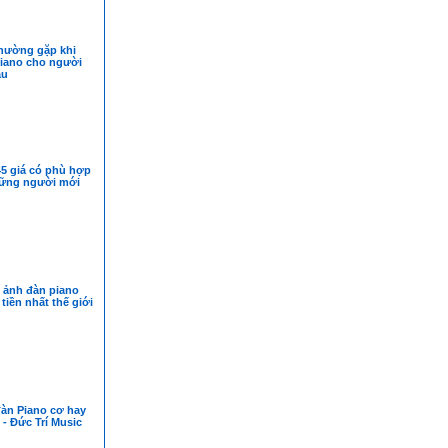
thường gặp khi
iano cho người
ầu
5 giá có phù hợp
hững người mới
 ảnh đàn piano
 tiền nhất thế giới
àn Piano cơ hay
 - Đức Trí Music