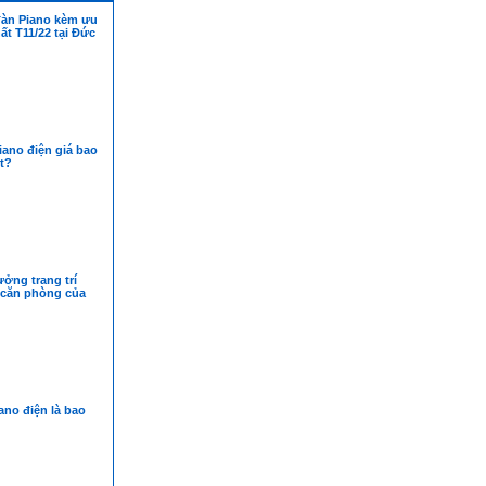
đàn Piano kèm ưu
ất T11/22 tại Đức
ano điện giá bao
ốt?
ưởng trang trí
 căn phòng của
ano điện là bao