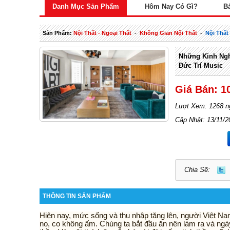
Danh Mục Sản Phẩm
Hôm Nay Có Gì?
B
Sản Phẩm:
Nội Thất - Ngoại Thất
-
Không Gian Nội Thất
-
Nội Thấ
Những Kinh Ngh
Đức Trí Music
Giá Bán: 1
Lượt Xem: 1268 n
Cập Nhật: 13/11/2
Chia Sẽ:
THÔNG TIN SẢN PHẨM
Hiện nay, mức sống và thu nhập tăng lên, người Việt Na
no, co không ấm. Chúng ta bắt đầu ăn nên làm ra và ngày 