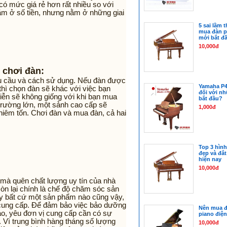
có mức giá rẻ hơn rất nhiều so với
nằm ở số tiền, nhưng nằm ở những giai
5 sai lầm 
mua đàn p
mới bắt đ
10,000đ
 chơi đàn:
u cầu và cách sử dụng. Nếu đàn được
Yamaha P4
thì chọn đàn sẽ khác với việc bạn
đối với n
iễn sẽ không giống với khi bạn mua
bắt đầu?
trường lớn, một sảnh cao cấp sẽ
1,000đ
hiêm tốn. Chơi đàn và mua đàn, cả hai
Top 3 hình
đẹp và đắt
hiện nay
10,000đ
 mà quên chất lượng uy tín của nhà
òn lại chính là chế độ chăm sóc sản
y bất cứ một sản phẩm nào cũng vậy,
cung cấp. Để đảm bảo việc bảo dưỡng
Nên mua đ
ao, yêu đơn vị cung cấp cần có sự
piano điện
 Vì trung bình hàng tháng số lượng
10,000đ