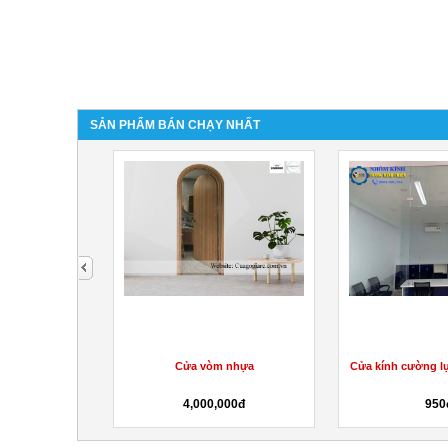
SẢN PHẨM BÁN CHẠY NHẤT
next
ếp khách văn
Cửa vòm nhựa
Cửa kính cường 
ọc vải...
0đ
4,000,000đ
950