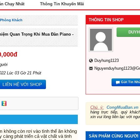
án Chạy Nhất
Thông Tin Khuyến Mãi
THÔNG TIN SHOP
t Phòng Khách
DUYH
iệm Quan Trọng Khi Mua Đàn Piano -
0,000đ
Duyhung1123
gười
Nguyenduyhung1123@g
022 Lúc 03 Gờ 21 Phút
Gửi Tin Nh
LIÊN HỆ VỚI SHOP
Chú ý:
CongMuaBan.vn
hàng trực tiếp, quý khá
xin vui lòng liên lạc với ng
m không còn rơi vào tình thế ăn không
càng phát triển cả vật chất và tinh
SẢN PHẨM CÙNG NGƯỜI