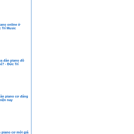
ano online ở
 Trí Music
a đàn piano đồ
é? - Đức Trí
đàn piano cơ đáng
hiện nay
 piano cơ mới giá