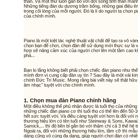
thần. Và một thứ luôn gắn bó với đời sống tinh thần mãnh
Những tiếng đàn du dương trầm bổng, những giai điệu ê
trong cõi lòng của mỗi người. Đó là lí do người ta chọn
của chính mình.
Piano là một kiệt tác nghệ thuật vật chất để tạo ra vô vàn
chọn bạn để chơi, chọn đàn để sử dụng mới thực sự là 
hợp sẽ nâng cảm xúc của người chơi lên một tầm cao k
phá...
Bạn lo lắng không biết phải chọn chiếc đàn piano như t
mình đơn vị cung cấp đàn uy tín ? Sau đây là một vài k
chính Đức Trí Music. Mong rằng bài viết này sẽ thật hữ
âm nhạc" tuyệt vời cho chính mình.
1. Chọn mua đàn Piano chính hãng
Một điều không thể phủ nhận được là tuổi thọ của những 
những chiếc đàn piano cơ thì tuổi thọ có thể lên đến 50-
hết sức tuyệt vời. Và điều càng tuyệt vời hơn là đối vớ
thương hiệu lớn có tên tuổi như Steinway & Sons, Kawai
Samick,... thì độ bền bỉ gắn bó với thậm chí cả 3 thế hệ 
Ngoài ra, đối với những thương hiệu lớn, tầm cỡ thì mẫ
dáng cũng vô cùng đa dạng, giúp người chơi đàn có nhiề