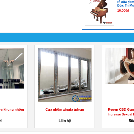
rẻ của Yam
Đức Trí Mu
10,000đ
lực khung nhôm
Cửa nhôm xingfa tphcm
Regen CBD Gumm
Increase Sexual
Get.
đ
Liên hệ
50