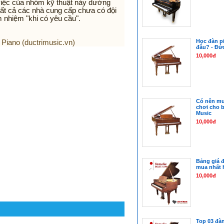
việc của nhóm kỹ thuật này dường
tất cả các nhà cung cấp chưa có đội
 nhiệm "khi có yêu cầu".
Học đàn pi
Piano (ductrimusic.vn)
đâu? - Đức
10,000đ
Có nên mu
chơi cho b
Music
10,000đ
Bảng giá 
mua nhất 
10,000đ
Top 03 đàn