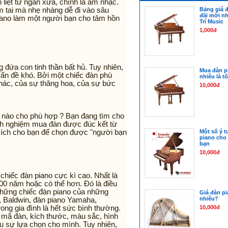
 liệt từ ngàn xưa, chính là âm nhạc.
m tai mà nhẹ nhàng dễ đi vào sâu
Bảng giá 
đãi mới nh
 piano làm một người bạn cho tâm hồn
Trí Music
1,000đ
g đứa con tinh thần bất hủ. Tuy nhiên,
Mua đàn pi
vấn đề khó. Bởi một chiếc đàn phù
nhiêu là t
hác, của sự thăng hoa, của sự bức
10,000đ
hế nào cho phù hợp ? Bạn đang tìm cho
inh nghiệm mua đàn được đúc kết từ
u ích cho bạn để chọn được "người bạn
Một số ý t
piano cho
bạn
10,000đ
chiếc đàn piano cực kì cao. Nhất là
100 năm hoặc có thể hơn. Đó là điều
i những chiếc đàn piano của những
Giá đàn pi
nhiêu?
, Baldwin, đàn piano Yamaha,
trong gia đình là hết sức bình thường.
10,000đ
u mã đàn, kích thước, màu sắc, hình
u sự lựa chọn cho mình. Tuy nhiên,