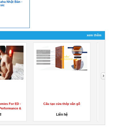
aha Nhật Bản -
sic
xem thêm
ies For ED -
Cấu tạo cửa thép vân gỗ
Đài phun nướ
 Performance &
Franoma – đem 
..
đ
Liên hệ
4,590