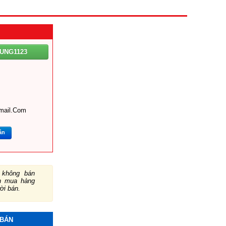
UNG1123
mail.com
ắn
không bán
ch mua hàng
ười bán.
 BÁN