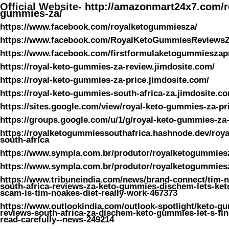
Official Website-
http://amazonmart24x7.com/r
gummies-za/
https://www.facebook.com/royalketogummiesza/
https://www.facebook.com/RoyalKetoGummiesReviews
https://www.facebook.com/firstformulaketogummieszapr
https://royal-keto-gummies-za-review.jimdosite.com/
https://royal-keto-gummies-za-price.jimdosite.com/
https://royal-keto-gummies-south-africa-za.jimdosite.c
https://sites.google.com/view/royal-keto-gummies-za-pr
https://groups.google.com/u/1/g/royal-keto-gummies-za-
https://royalketogummiessouthafrica.hashnode.dev/roy
south-africa
https://www.sympla.com.br/produtor/royalketogummies
https://www.sympla.com.br/produtor/royalketogummies
https://www.tribuneindia.com/news/brand-connect/tim-
south-africa-reviews-za-keto-gummies-dischem-lets-ke
scam-is-tim-noakes-diet-really-work-467373
https://www.outlookindia.com/outlook-spotlight/keto-
reviews-south-africa-za-dischem-keto-gummies-let-s-fin
read-carefully--news-249214