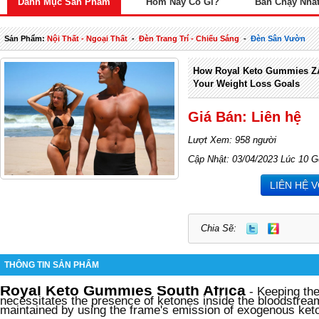
Danh Mục Sản Phẩm
Hôm Nay Có Gì?
Bán Chạy Nhấ
Sản Phẩm:
Nội Thất - Ngoại Thất
-
Đèn Trang Trí - Chiếu Sáng
-
Đèn Sân Vườn
How Royal Keto Gummies ZA
Your Weight Loss Goals
Giá Bán: Liên hệ
Lượt Xem: 958 người
Cập Nhật: 03/04/2023 Lúc 10 G
LIÊN HỆ 
Chia Sẽ:
THÔNG TIN SẢN PHẨM
Royal Keto Gummies South Africa
- Keeping the
necessitates the presence of ketones inside the bloodstream
maintained by using the frame's emission of exogenous ket