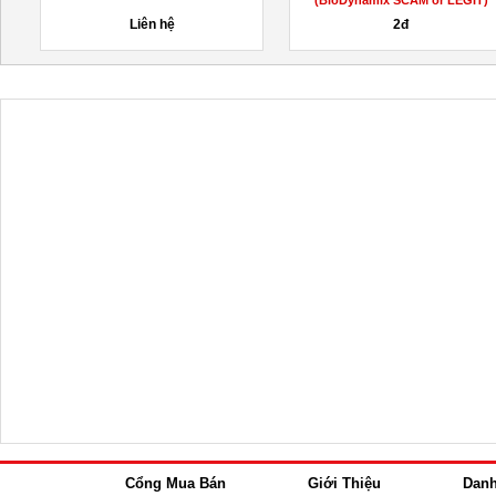
Safe...
Liên hệ
2đ
Cổng Mua Bán
Giới Thiệu
Dan