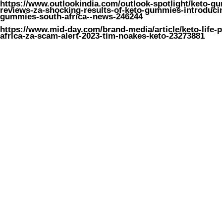
https://www.outlookindia.com/outlook-spotlight/keto-g
reviews-za-shocking-results-of-keto-gummies-introducin
gummies-south-africa--news-246244
https://www.mid-day.com/brand-media/article/keto-life
africa-za-scam-alert-2023-tim-noakes-keto-23273881