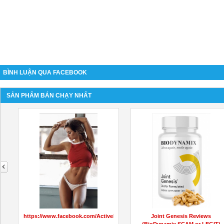
BÌNH LUẬN QUA FACEBOOK
SẢN PHẨM BÁN CHẠY NHẤT
next
ieBeerGummiesAustralia/
https://www.facebook.com/ActiveKetoGummiesNZPrice
Joint Genesis Reviews
(BioDynamix SCAM or LEGIT)