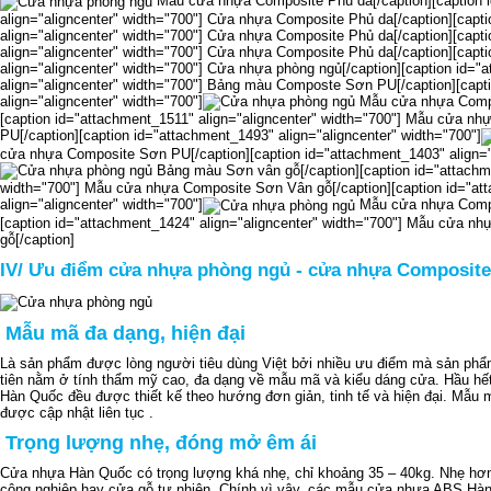
Mẫu cửa nhựa Composite Phủ da[/caption][caption 
align="aligncenter" width="700"]
Cửa nhựa Composite Phủ da[/caption][capti
align="aligncenter" width="700"]
Cửa nhựa Composite Phủ da[/caption][capti
align="aligncenter" width="700"]
Cửa nhựa Composite Phủ da[/caption][capti
align="aligncenter" width="700"]
Cửa nhựa phòng ngủ[/caption][caption id="
align="aligncenter" width="700"]
Bảng màu Composte Sơn PU[/caption][capti
align="aligncenter" width="700"]
Mẫu cửa nhựa Compo
[caption id="attachment_1511" align="aligncenter" width="700"]
Mẫu cửa nhự
PU[/caption][caption id="attachment_1493" align="aligncenter" width="700"]
cửa nhựa Composite Sơn PU[/caption][caption id="attachment_1403" align="a
Bảng màu Sơn vân gỗ[/caption][caption id="attachme
width="700"]
Mẫu cửa nhựa Composite Sơn Vân gỗ[/caption][caption id="at
align="aligncenter" width="700"]
Mẫu cửa nhựa Compo
[caption id="attachment_1424" align="aligncenter" width="700"]
Mẫu cửa nhự
gỗ[/caption]
IV/ Ưu điểm cửa nhựa phòng ngủ - cửa nhựa Composite
Mẫu mã đa dạng, hiện đại
Là sản phẩm được lòng người tiêu dùng Việt
bởi nhiều ưu điểm mà sản phẩ
tiên nằm ở tính thẩm mỹ cao, đa dạng về mẫu mã và kiểu dáng cửa. Hầu h
Hàn Quốc đều được thiết kế theo hướng đơn giản, tinh tế và hiện đại. Mẫu
được cập nhật liên tục .
Trọng lượng nhẹ, đóng mở êm ái
Cửa nhựa Hàn Quốc có trọng lượng khá nhẹ, chỉ khoảng 35 – 40kg. Nhẹ hơn
công nghiệp hay cửa gỗ tự nhiên. Chính vì vậy, các mẫu cửa nhựa ABS Hà