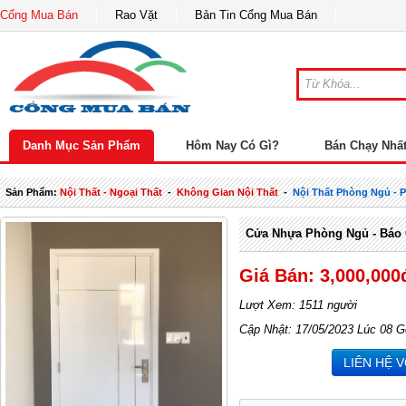
Cổng Mua Bán
Rao Vặt
Bản Tin Cổng Mua Bán
Danh Mục Sản Phẩm
Hôm Nay Có Gì?
Bán Chạy Nhấ
Sản Phẩm:
Nội Thất - Ngoại Thất
-
Không Gian Nội Thất
-
Nội Thất Phòng Ngủ -
Cửa Nhựa Phòng Ngủ - Báo
Giá Bán: 3,000,000
Lượt Xem: 1511 người
Cập Nhật: 17/05/2023 Lúc 08 G
LIÊN HỆ 