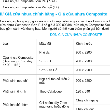
+ Cửa nhựa Composite Sơn PU ( SYA)
+ Cửa nhựa Composite Sơn Vân gỗ (LX).
II/ Giá cửa nhựa chính hãng - Giá cửa nhựa Composite
Cửa nhựa phòng ngủ, giá cửa nhựa Composite có giá cửa nhựa Composite P
cửa nhựa Composite Sơn PU có giá 3.300.000/bộ, cửa nhựa Composite Sơn 
bao gồm cánh và khung bao. Mọi người có thể xem thêm phần giá bên dưới 
ĐƠN GIÁ CỬA NHỰA COMPOSITE
Loại
Mẫu/Mã
Kích thước
Phủ da
900 x 2200
Cửa nhựa Composite
( Áp dụng tường dày
Sơn PU
900 x 2200
từ 90 - 115 )
Sơn Vân Gỗ
900 x 2200
Nẹp chỉ tân cổ điển 2
Phát sinh nẹp chỉ
900 x 2200
mặt
Phát sinh ô kính
Theo Catalogue
120 x 340
Chạy chỉ ngang
Chỉ nhôm dày 7mm
Phát inh chỉ nhôm
màu vàng hoặc đồng
Chạy chỉ dọc