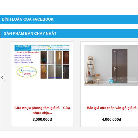
BÌNH LUẬN QUA FACEBOOK
SẢN PHẨM BÁN CHẠY NHẤT
next
I
Cửa nhựa phòng tắm giá rẻ – Cửa
Báo giá cửa thép vân gỗ giá rẻ
nhựa chịu...
3,000,000đ
4,000,000đ