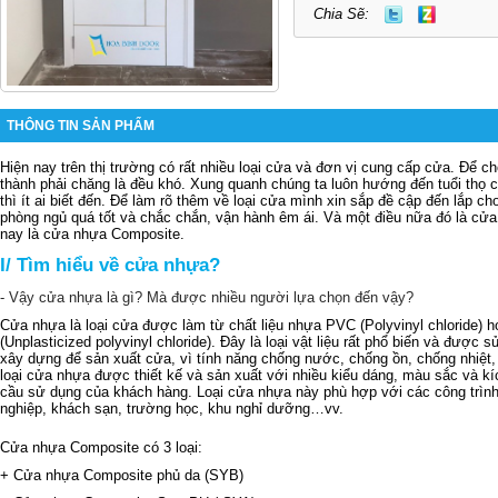
Chia Sẽ:
THÔNG TIN SẢN PHẨM
Hiện nay trên thị trường có rất nhiều loại cửa và đơn vị cung cấp cửa. Để ch
thành phải chăng là đều khó. Xung quanh chúng ta luôn hướng đến tuổi thọ
thì ít ai biết đến. Để làm rõ thêm về loại cửa mình xin sắp đề cập đến lắp c
phòng ngủ quá tốt và chắc chắn, vận hành êm ái. Và một điều nữa đó là c
nay là
cửa nhựa Composite
.
I/ Tìm hiểu về cửa nhựa?
- Vậy cửa nhựa là gì? Mà được nhiều người lựa chọn đến vậy?
Cửa nhựa là loại cửa được làm từ chất liệu nhựa PVC (Polyvinyl chloride)
(Unplasticized polyvinyl chloride). Đây là loại vật liệu rất phổ biến và được 
xây dựng để sản xuất cửa, vì tính năng chống nước, chống ồn, chống nhiệt,
loại cửa nhựa được thiết kế và sản xuất với nhiều kiểu dáng, màu sắc và k
cầu sử dụng của khách hàng. Loại cửa nhựa này phù hợp với các công trình
nghiệp, khách sạn, trường học, khu nghỉ dưỡng…vv.
Cửa nhựa Composite có 3 loại:
+ Cửa nhựa Composite phủ da (SYB)