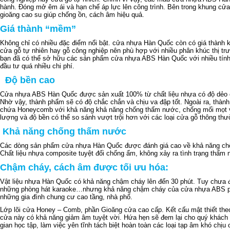
hành. Đóng mở êm ái và hạn chế áp lực lên công trình. Bên trong khung cử
gioăng cao su giúp chống ồn, cách âm hiệu quả.
Giá thành “mềm”
Không chỉ có nhiều đặc điểm nổi bật. cửa nhựa Hàn Quốc còn có giá thành k
cửa gỗ tự nhiên hay gỗ công nghiệp nên phù hợp với nhiều phân khúc thị trư
bạn đã có thể sở hữu các sản phẩm cửa nhựa ABS Hàn Quốc với nhiều tính
đầu tư quá nhiều chi phí.
Độ bền cao
Cửa nhựa ABS Hàn Quốc được sản xuất 100% từ chất liệu nhựa có độ dẻo cao
Nhờ vậy, thành phẩm sẽ có độ chắc chắn và chịu va đập tốt. Ngoài ra, thàn
chứa Honeycomb với khả năng khả năng chống thấm nước, chống mối mọt v
lượng và độ bền có thể so sánh vượt trội hơn với các loại cửa gỗ thông thư
Khả năng chống thấm nước
Các dòng sản phẩm cửa nhựa Hàn Quốc được đánh giá cao về khả năng ch
Chất liệu nhựa composite tuyệt đối chống ẩm, không xảy ra tình trạng thấm
Chậm cháy, cách âm được tối ưu hóa:
Vật liệu nhựa Hàn Quốc có khả năng chậm cháy lên đến 30 phút. Tuy chưa
những phòng hát karaoke…nhưng khả năng chậm cháy của cửa nhựa ABS phải 
những gia đình chung cư cao tầng, nhà phố.
Lớp lõi cửa Honey – Comb, phần Gioăng cửa cao cấp. Kết cấu mật thiết theo
cửa này có khả năng giảm âm tuyệt vời. Hứa hẹn sẽ đem lại cho quý khách
gian học tập, làm việc yên tĩnh tách biệt hoàn toàn các loại tạp âm khó chịu