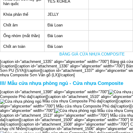
YES KOREA
hàn quốc
Khóa phân thể
JELLY
Chốt âm
Đài Loan
Ống nhòm (mắt thần)
Đài Loan
Chốt an toàn
Đài Loan
BẢNG GIÁ CỬA NHỰA COMPOSITE
[caption id="attachment_1335" align="aligncenter" width="700"]
Bảng giá cửa
[/caption][caption id="attachment_1336" align="aligncenter" width="700"]
Bảng
Sơn PU (SYA)[/caption][caption id="attachment_1337" align="aligncenter" wi
nhựa Composite Sơn Vân gỗ (LX)[/caption]
III/ Mẫu cửa nhựa phòng ngủ - Cửa nhựa Composite
[caption id="attachment_1398" align="aligncenter" width="700"]
Composte Phủ da[/caption][caption id="attachment_1510" align="aligncenter"
Mẫu cửa nhựa Composite Phủ da[/caption][caption 
align="aligncenter" width="700"]
Mẫu cửa nhựa Composite Phủ da[/caption][c
align="aligncenter" width="700"]
Mẫu cửa nhựa Compo
[caption id="attachment_1513" align="aligncenter" width="700"]
Mẫu cửa nhự
da[/caption][caption id="attachment_1509" align="aligncenter" width="700"]
M
da[/caption][caption id="attachment_1508" align="aligncenter" width="700"]
C
chạy chỉ Nhôm[/caption][caption id="attachment_1506" align="aligncenter" w