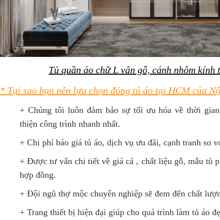
Tủ quần áo chữ L vân gỗ, cánh nhôm kính 
* Tại sao bạn nên lựa chọn đóng tủ áo tại HCM của N
+ Chúng tôi luôn đảm bảo sự tối ưu hóa về thời gia
thiện công trình nhanh nhất.
+ Chi phí báo giá tủ áo, dịch vụ ưu đãi, cạnh tranh so v
+ Được tư vấn chi tiết về giá cả , chất liệu gỗ, mẫu tủ 
hợp đồng.
+ Đội ngũ thợ mộc chuyên nghiệp sẽ đem đến chất lượn
+ Trang thiết bị hiện đại giúp cho quá trình làm tủ áo đẹ