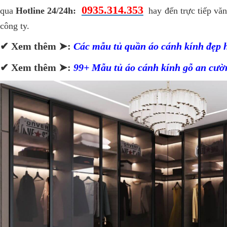
0935.314.353
qua
Hotline 24/24h:
hay đến trực tiếp vă
công ty.
✔ Xem thêm ➤:
Các mẫu tủ quần áo cánh kính đẹp h
✔ Xem thêm ➤:
99+ Mẫu tủ áo cánh kính gỗ an cườ