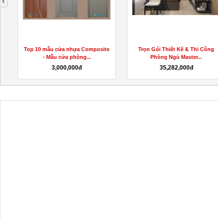
Tủ nhựa 5 tầng, tủ nhựa 5 ngăn
Phân phối sỉ và lẻ thùng phi nhự
kéo mẫu mã...
50 lít -...
Liên hệ
242,000đ