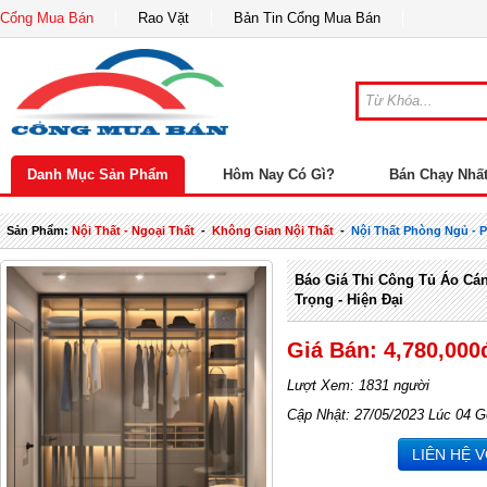
Cổng Mua Bán
Rao Vặt
Bản Tin Cổng Mua Bán
Danh Mục Sản Phẩm
Hôm Nay Có Gì?
Bán Chạy Nhấ
Sản Phẩm:
Nội Thất - Ngoại Thất
-
Không Gian Nội Thất
-
Nội Thất Phòng Ngủ -
Báo Giá Thi Công Tủ Áo Cán
Trọng - Hiện Đại
Giá Bán: 4,780,000
Lượt Xem: 1831 người
Cập Nhật: 27/05/2023 Lúc 04 G
LIÊN HỆ 