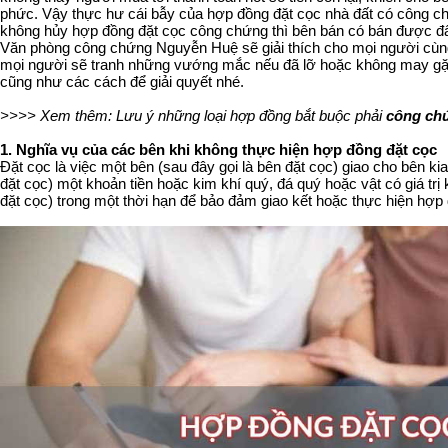
phức. Vậy thực hư cái bẫy của hợp đồng đặt cọc nhà đất có công 
không hủy hợp đồng đặt cọc công chứng thì bên bán có bán được đ
Văn phòng công chứng Nguyễn Huệ sẽ giải thích cho mọi người cùng 
mọi người sẽ tranh những vướng mắc nếu đã lỡ hoặc không may gặp 
cũng như các cách để giải quyết nhé.
>>>> Xem thêm: Lưu ý những loại hợp đồng bắt buộc phải
công ch
1. Nghĩa vụ của các bên khi không thực hiện hợp đồng đặt cọc
Đặt cọc là việc một bên (sau đây gọi là bên đặt cọc) giao cho bên ki
đặt cọc) một khoản tiền hoặc kim khí quý, đá quý hoặc vật có giá trị 
đặt cọc) trong một thời hạn để bảo đảm giao kết hoặc thực hiện hợp