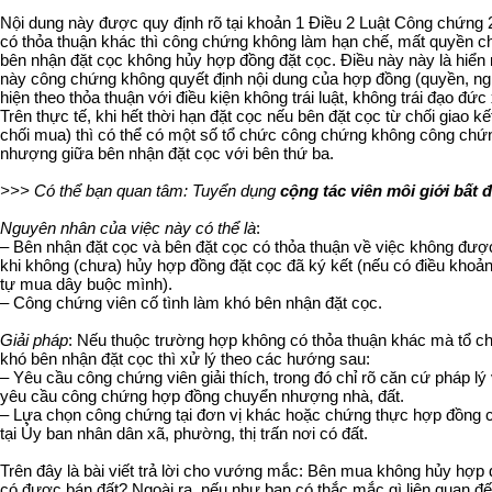
​
Nội dung này được quy định rõ tại khoản 1 Điều 2 Luật Công chứng 
có thỏa thuận khác thì công chứng không làm hạn chế, mất quyền c
bên nhận đặt cọc không hủy hợp đồng đặt cọc. Điều này này là hiển 
này công chứng không quyết định nội dung của hợp đồng (quyền, ng
hiện theo thỏa thuận với điều kiện không trái luật, không trái đạo đức 
Trên thực tế, khi hết thời hạn đặt cọc nếu bên đặt cọc từ chối giao k
chối mua) thì có thể có một số tổ chức công chứng không công ch
nhượng giữa bên nhận đặt cọc với bên thứ ba.
>>> Có thể bạn quan tâm: Tuyển dụng
cộng tác viên môi giới bất 
Nguyên nhân của việc này có thể là
:
– Bên nhận đặt cọc và bên đặt cọc có thỏa thuận về việc không đư
khi không (chưa) hủy hợp đồng đặt cọc đã ký kết (nếu có điều khoản
tự mua dây buộc mình).
– Công chứng viên cố tình làm khó bên nhận đặt cọc.
Giải pháp
: Nếu thuộc trường hợp không có thỏa thuận khác mà tổ 
khó bên nhận đặt cọc thì xử lý theo các hướng sau:
– Yêu cầu công chứng viên giải thích, trong đó chỉ rõ căn cứ pháp lý 
yêu cầu công chứng hợp đồng chuyển nhượng nhà, đất.
– Lựa chọn công chứng tại đơn vị khác hoặc chứng thực hợp đồng 
tại Ủy ban nhân dân xã, phường, thị trấn nơi có đất.
Trên đây là bài viết trả lời cho vướng mắc: Bên mua không hủy hợp
có được bán đất? Ngoài ra, nếu như bạn có thắc mắc gì liên quan đế