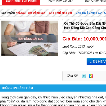
Danh Mục Sản Phẩm
Hôm Nay Có Gì?
Bán Chạy Nhấ
Sản Phẩm:
Nhà Đất - Bất Động Sản
-
Cho Thuê Nhà Đất
-
Cho Thuê Chung Cư - 
Có Thể Có Được Bán Đất N
Hợp Đồng Đặt Cọc Công C
Giá Bán: 10,000,00
Lượt Xem: 1893 người
Cập Nhật: 18/04/2023 Lúc 02 G
LIÊN HỆ 
Chia Sẽ:
THÔNG TIN SẢN PHẨM
Trong thời gian gần đây, khi thực hiện việc chuyển nhượng nhà đất, 
phải “bẫy” dù đã làm hợp đồng đặt cọc với bên mua song cho đến khi
không thấy người mua tới thanh toán nốt số tiền còn lại, khiến cho b