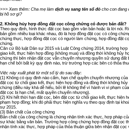
>>> Xem thêm: Cha mẹ làm
dịch vụ sang tên sổ đỏ
cho con đang đ
bị hồ sơ gì?
2. Không hủy hợp đồng đặt cọc công chứng có được bán đất?
Theo quy định, hình thức đặt cọc bao gồm văn bản hoặc là lời nói. R
bản gồm nhiều loại khác nhau, đó là hợp đồng đặt cọc có công chứn
chứng thực, hợp đồng đặt cọc có người làm chứng, hợp đồng đặt c
chứng.
Căn cứ Bộ luật Dân sự 2015 và Luật Công chứng 2014, trường hợp b
giao kết, thực hiện hợp đồng (không mua) và đồng thời không hủy h
chứng thì bên nhận đặt cọc vẫn chuyển nhượng quyền sử dụng đất 
hạn chế bởi bất kỳ quy định nào, trừ trường hợp các bên có thỏa th
Việc này xuất phát từ một số lý do sau đây
:
(1) Không có quy định nào cấm, hạn chế quyền chuyển nhượng của 
đặt cọc từ chối giao kết, thực hiện hợp đồng và đồng thời không hủ
chứng (điều này khá dễ hiểu, bởi lẽ không thể vì hành vi vi phạm c
đặt cọc bị hạn chế, mất quyền chuyển nhượng).
(2) Khi hết thời hạn đặt cọc, bên đặt cọc từ chối giao kết, thực hiện h
phạm hợp đồng; khi đó phải thực hiện nghĩa vụ theo quy định tại kho
sự 2015.
(3) Bản chất của công chứng
Bản chất của công chứng là chứng nhận tính xác thực, hợp pháp của
sự khác bằng văn bản. Trường hợp công chứng hợp đồng đặt cọc t
nhận tính xác thực, hợp pháp của thỏa thuận giữa bên nhận đặt cọc 