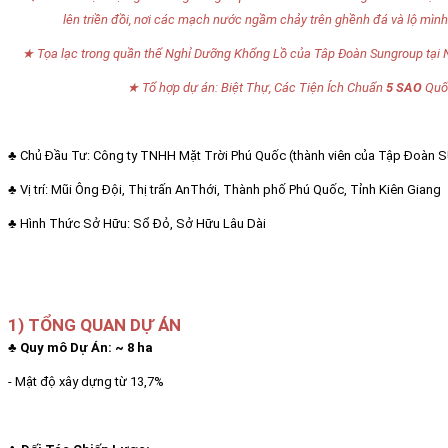
lên triền đồi, nơi các mạch nước ngầm chảy trên ghềnh đá và lộ mình
★ Tọa lạc trong quần thể Nghỉ Dưỡng Khổng Lồ của Tâp Đoàn Sungroup t
★ Tổ hợp dự án: Biệt Thự, Các Tiện Ích Chuẩn
5 SAO
Quốc
♣ Chủ Đầu Tư: Công ty TNHH Mặt Trời Phú Quốc (thành viên của Tập Đoàn
♣ Vị trí: Mũi Ông Đội, Thị trấn AnThới, Thành phố Phú Quốc, Tỉnh Kiên Giang
♣ Hình Thức Sở Hữu: Sổ Đỏ, Sở Hữu Lâu Dài
1) TỔNG QUAN DỰ ÁN
♣ Quy mô Dự Án: ~ 8 ha
- Mật độ xây dựng từ 13,7%