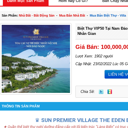
Danh Mục Sản Phẩm
Hôm Nay Có Gì?
Bán Chạy Nhấ
Sản Phẩm:
Nhà Đất - Bất Động Sản
-
Mua Bán Nhà Đất
-
Mua Bán Biệt Thự - Villa
Biệt Thự VIP50 Tại Nam Đảo
Nhân Gian
Giá Bán: 100,000,0
Lượt Xem: 1902 người
Cập Nhật: 23/02/2022 Lúc 05 G
LIÊN HỆ 
Chia Sẽ:
THÔNG TIN SẢN PHẨM
♛
SUN PREMIER VILLAGE THE EDEN 
★ Quần thể biệt thự nghỉ dưỡng đẳng cấp với lối kiến trúc “Làng Biển” có trục 