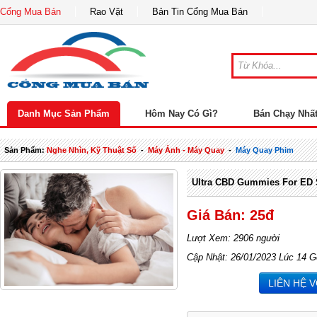
Cổng Mua Bán
Rao Vặt
Bản Tin Cổng Mua Bán
Danh Mục Sản Phẩm
Hôm Nay Có Gì?
Bán Chạy Nhấ
Sản Phẩm:
Nghe Nhìn, Kỹ Thuật Số
-
Máy Ảnh - Máy Quay
-
Máy Quay Phim
Ultra CBD Gummies For ED S
Giá Bán: 25đ
Lượt Xem: 2906 người
Cập Nhật: 26/01/2023 Lúc 14 G
LIÊN HỆ 