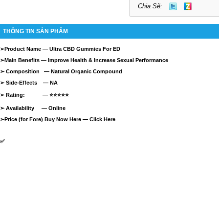
Chia Sẽ:
THÔNG TIN SẢN PHẨM
➢
Product Name —
Ultra CBD Gummies For ED
➢
Main Benefits — Improve Health & Increase Sexual Performance
➢
Composition — Natural Organic Compound
➢
Side-Effects — NA
➢
Rating: —
⭐⭐⭐⭐⭐
➢
Availability —
Online
➢
Price (for Fore) Buy Now Here —
Click Here
✅