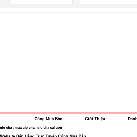
Cổng Mua Bán
Giới Thiệu
Dan
gio cha
,
mua gio cha
,
gio cha sai gon
Website Bán Hàng Trực Tuyến Cổng Mua Bán