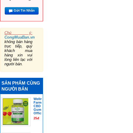
Gửi Tin Nhắn
Chú ý:
CongMuaBan.vn
không bán hàng
trực tiếp, quý
khách mua
hàng xin vui
lòng liên lạc với
người bán.
SẢN PHẨM CÙNG
NGƯỜI BÁN
Wellness
Farms
CBD
Gummies
Official
25đ