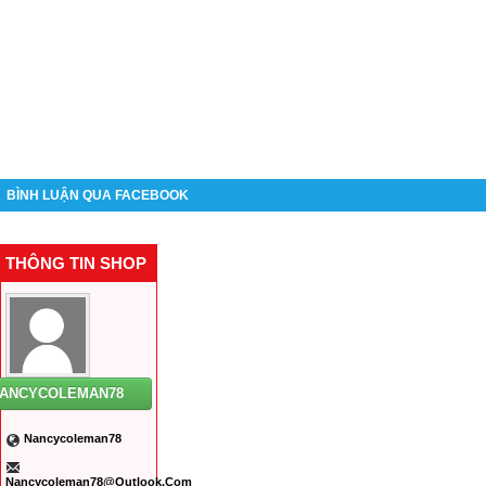
BÌNH LUẬN QUA FACEBOOK
THÔNG TIN SHOP
ANCYCOLEMAN78
Nancycoleman78
Nancycoleman78@outlook.com