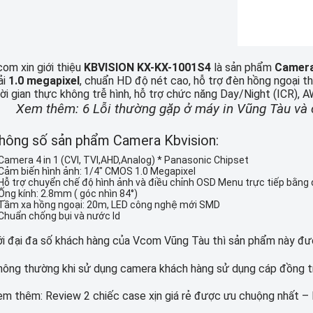
om xin giới thiệu
KBVISION KX-KX-1001S4
là sản phẩm
Camera
ải
1
.0 megapixel
, chuẩn HD độ nét cao, hỗ trợ đèn hồng ngoại t
ời gian thực không trễ hình, hỗ trợ chức năng Day/Night (ICR)
Xem thêm:
6 Lỗi thường gặp ở máy in Vũng Tàu và
hông số sản phẩm Camera Kbvision:
Camera 4 in 1 (CVI, TVI,AHD,Analog) * Panasonic Chipset
Cảm biến hình ảnh: 1/4″ CMOS 1.0 Megapixel
Hỗ trợ chuyển chế độ hình ảnh và điều chỉnh OSD Menu trực tiếp bằng 
Ống kính: 2.8mm ( góc nhìn 84°)
Tầm xa hồng ngoại: 20m, LED công nghệ mới SMD
Chuẩn chống bụi và nước Id
i đại đa số khách hàng của Vcom Vũng Tàu thì sản phẩm này đư
ông thường khi sử dụng camera khách hàng sử dụng cáp đồng trụ
em thêm:
Review 2 chiếc case xịn giá rẻ được ưu chuộng nhất – 