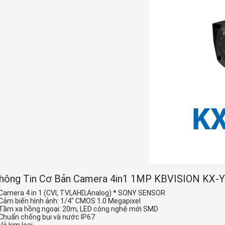
hông Tin Cơ Bản
Camera 4in1 1MP KBVISION KX-
Camera 4 in 1 (CVI, TVI,AHD,Analog) * SONY SENSOR
Cảm biến hình ảnh: 1/4″ CMOS 1.0 Megapixel
Tầm xa hồng ngoại: 20m, LED công nghệ mới SMD
Chuẩn chống bụi và nước IP67