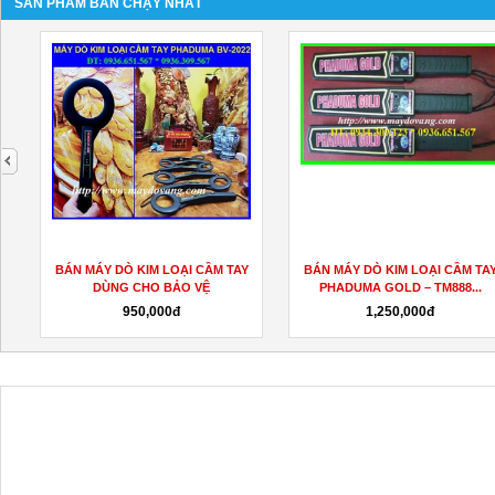
SẢN PHẨM BÁN CHẠY NHẤT
next
BÁN MÁY DÒ KIM LOẠI CẦM TAY
BÁN MÁY DÒ KIM LOẠI CẦM TA
DÙNG CHO BẢO VỆ
PHADUMA GOLD – TM888...
950,000đ
1,250,000đ