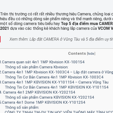
Trên thị trường có rất rất nhiều thương hiệu Camera, chủng loạ
hiệu đều có những dòng sản phẩm riêng và thế mạnh riêng, dưới
một số dòng camera tiêu biểu hay
Top 5 địa điểm mua CAMER
2021
dựa vào các thống kê khách hàng lắp camera của
VCOM V
Xem thêm:
Lắp đặt CAMERA ở Vũng Tàu và 5 địa điểm uy tí
Contents
[
hide
]
1.Camera quan sát 4in1 1MP Kbvision KX-1001S4
Thông số sản phẩm Camera Kbvision:
2.Camera 4in1 1MP Kbvision KX-1003C4 – Lắp đặt camera ở Vũng 
Thông Tin Cơ Bản Camera 4in1 1MP Kbvision KX-1003C4
3.Camera 4in1 1MP KBVISION KX-Y1011S4 – Camera Vũng Tàu
Thông Tin Cơ Bản Camera 4in1 1MP KBVISION KX-Y1011S4
4. Camera 4in1 2MP KBVISION KX-Y2021S4
Thông số sản phẩm Camera KBVISION KX-Y2021S4
5.Camera 4in1 Dome 1MP KBVISION KX-Y1012S4
Thông số sản phẩm:
CÔNG TY TNHH TM-DV TIN HỌC VIỄN THÔNG MÁY TÍNH V