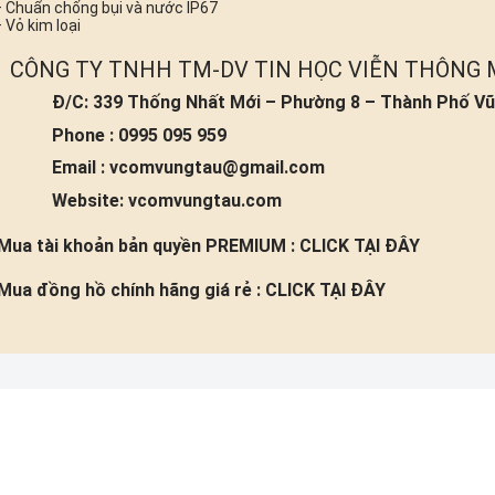
 Chuẩn chống bụi và nước IP67
 Vỏ kim loại
CÔNG TY TNHH TM-DV TIN HỌC VIỄN THÔNG
Đ/C: 339 Thống Nhất Mới – Phường 8 – Thành Phố Vũ
Phone : 0995 095 959
Email : vcomvungtau@gmail.com
Website: vcomvungtau.com
Mua tài khoản bản quyền PREMIUM :
CLICK TẠI ĐÂY
Mua đồng hồ chính hãng giá rẻ :
CLICK TẠI ĐÂY