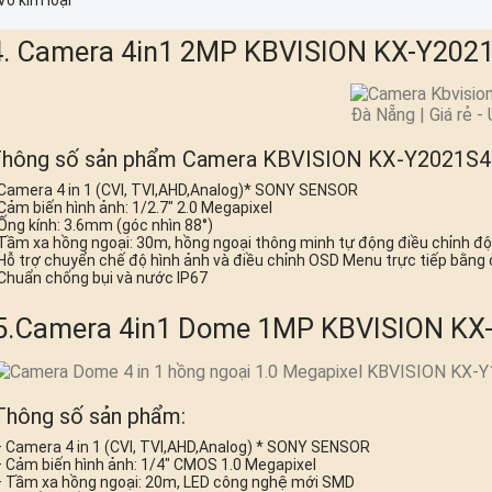
Vỏ kim loại
4. Camera 4in1 2MP KBVISION KX-Y202
hông số sản phẩm Camera KBVISION KX-Y2021S4
- Camera 4 in 1 (CVI, TVI,AHD,Analog)* SONY SENSOR
- Cảm biến hình ảnh: 1/2.7″ 2.0 Megapixel
- Ống kính: 3.6mm (góc nhìn 88°)
- Tầm xa hồng ngoại: 30m, hồng ngoại thông minh tự động điều chỉnh đ
- Hỗ trợ chuyển chế độ hình ảnh và điều chỉnh OSD Menu trực tiếp bằng 
- Chuẩn chống bụi và nước IP67
5.Camera 4in1 Dome 1MP KBVISION KX
Thông số sản phẩm:
 Camera 4 in 1 (CVI, TVI,AHD,Analog) * SONY SENSOR
 Cảm biến hình ảnh: 1/4″ CMOS 1.0 Megapixel
– Tầm xa hồng ngoại: 20m, LED công nghệ mới SMD