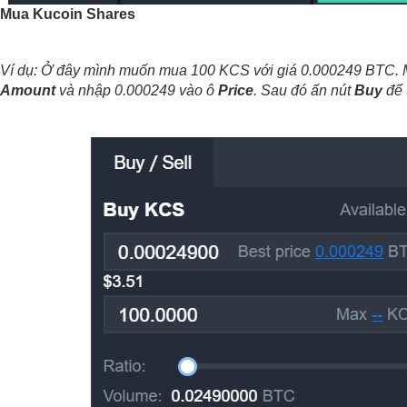
Mua Kucoin Shares
Amount
 và nhập 0.000249 vào ô 
Price
. Sau đó ấn nút 
Buy
 để