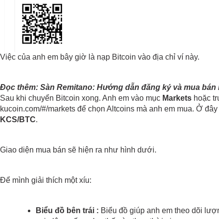
Việc của anh em bây giờ là nạp Bitcoin vào địa chỉ ví này.
Đọc thêm: Sàn Remitano: Hướng dẫn đăng ký và mua bán B
Sau khi chuyển Bitcoin xong. Anh em vào mục 
Markets
 hoặc tr
KCS/BTC
.
Giao diện mua bán sẽ hiện ra như hình dưới.
Để mình giải thích một xíu:
Biểu đồ bên trái :
 Biểu đồ giúp anh em theo dõi lư