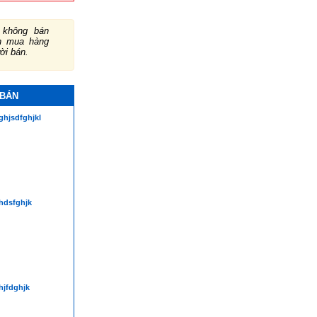
không bán
ch mua hàng
ười bán.
 BÁN
ghjsdfghjkl
hdsfghjk
hjfdghjk