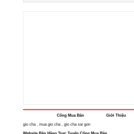
Cổng Mua Bán
Giới Thiệu
gio cha
,
mua gio cha
,
gio cha sai gon
Website Bán Hàng Trực Tuyến Cổng Mua Bán