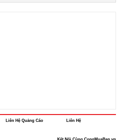
Liên Hệ Quảng Cáo
Liên Hệ
Kết Nối Cùng CongMuaBan.vn