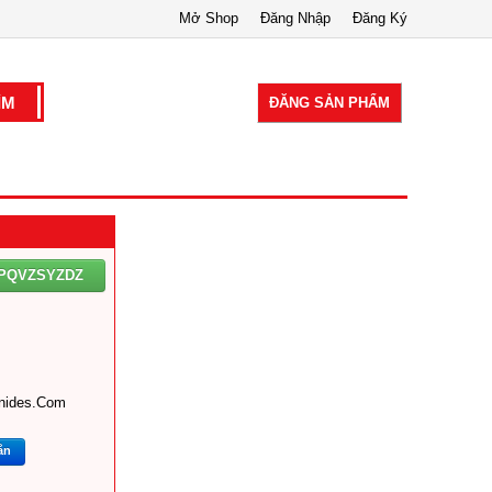
Mở Shop
Đăng Nhập
Đăng Ký
ĐĂNG SẢN PHẨM
PQVZSYZDZ
nides.com
ắn