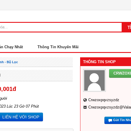
án Chạy Nhất
Thông Tin Khuyến Mãi
THÔNG TIN SHOP
nh - Bộ Lọc
CRWZOX
l
0,001đ
gười
Crwzoxpqvzsyzdz
2023 Lúc 23 Gờ 07 Phút
Crwzoxpqvzsyzdz@vala
LIÊN HỆ VỚI SHOP
Gửi Tin Nh