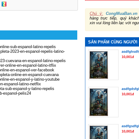
Chú ý:
CongMuaBan.vn
hàng trực tiếp, quý khá
xin vui lòng liên lạc với ng
SẢN PHẨM CÙNG NGƯỜI
line-sub-espanol-latino-repelis
eta-2023-en-espanol-repelis-latino-
asdfghsdf
10,001đ
3-cuevana-en-espanol-latino-repelis
-online-en-espanol-latino-itflix
nline-en-espanol-ver-facebook
mpleta-online-en-espanol-cuevana
nline-en-espanol-y-latino-youtube
-espanol-latino-netflix
a-sub-espanol-y-latino-repelis
asdfgdsfg
b-espanol-pelis24
10,001đ
asdfgsdfg
10,001đ