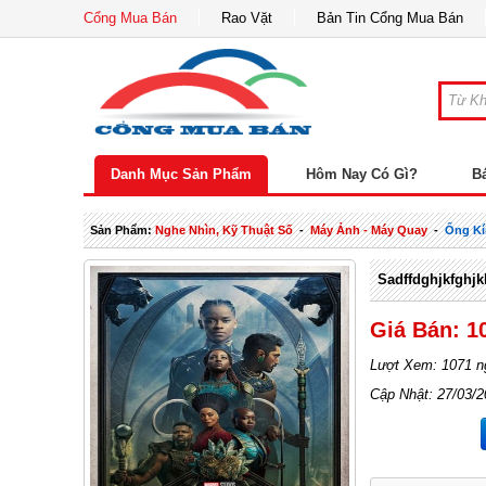
Cổng Mua Bán
Rao Vặt
Bản Tin Cổng Mua Bán
Danh Mục Sản Phẩm
Hôm Nay Có Gì?
B
Sản Phẩm:
Nghe Nhìn, Kỹ Thuật Số
-
Máy Ảnh - Máy Quay
-
Ống Kí
Sadffdghjkfghjk
Giá Bán: 1
Lượt Xem: 1071 n
Cập Nhật: 27/03/