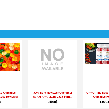
eto Gummies
Java Burn Reviews (Customer
One Of The Best 
Loss Reviews:
SCAM Alert! 2023) Java Burn...
Gummies Fo
...
đ
Liên hệ
1,000,