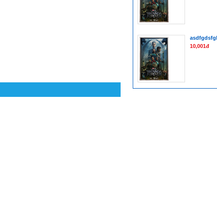
asdfgdsfg
10,001đ