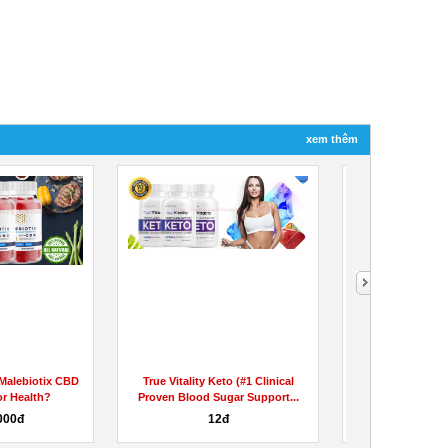
xem thêm
Malebiotix CBD
True Vitality Keto (#1 Clinical
Retrofit ACV K
r Health?
Proven Blood Sugar Support...
Real or
000đ
12đ
Liên